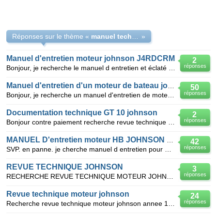
Réponses sur le thème «
manuel technique johnson
»
Manuel d'entretien moteur johnson J4RDCRM
2
réponses
Bonjour, je recherche le manuel d entretien et éclaté technique (en français ou anglais) pour un mo
Manuel d'entretien d'un moteur de bateau johnson
50
réponses
Bonjour, je recherche un manuel d'entretien de moteur johnson vro 50 cv 2 temps, merci de m'apporter
Documentation technique GT 10 johnson
2
réponses
Bonjour contre paiement recherche revue technique moteur johnson GT 10 1988 ou + merci JPR
MANUEL D'entretien moteur HB JOHNSON 50CV
42
réponses
SVP. en panne. je cherche manuel d entretien pour moteur hors bord johnson 50 cv 2 temp .merci.
REVUE TECHNIQUE JOHNSON
3
réponses
RECHERCHE REVUE TECHNIQUE MOTEUR JOHNSON 70 CV 4 TEMPS ANNEE 2003
Revue technique moteur johnson
24
réponses
Recherche revue technique moteur johnson annee 1984 (35 CHEVAUX)