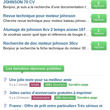
JOHNSON 70 CV
2
réponses
Bonjour, je suis a la recherche d'une documentation technique en français pour un moteur johnson 70E
Revue technique pour moteur johnson
3
réponses
Cherche revue technique pour moteur bateau johnson 35 ch 3 silindres mod n°bj 35qleur année 1996 ser
Alumage de johnson 6cv 2 temps annee 1975 nodel ( 6ba75r )
1
réponse
Je voudrais savoir quel type et référence de bougie il faut pour un moteur johnson 6cv 2 temps Mer
Recherche de doc moteur johnson 30cv
1
réponse
Bonjour je recherche la fiche technique du moteur 30cv johnson model J30RVSIA serial number G0491719
Les dernières réponses publiées
Une jolie texte pour sa meilleur amie
Il y a 1 minute
Amitié
1661
réponses
Dernière page
Jolies cartes d'anniversaire gratuites à imprimer
Il y a 10 heures
Anniversaire
396
réponses
Dernière page
France : Offre de prêt entre particuliers Très sérieux et