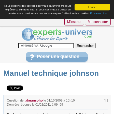
Nous utilisons des cookies pour vous garantir la meilleure
Fermer
expérience sur notre site. Si vous continuez à utiliser ce
dernier, nous considérons que vous acceptez l’utilisation des cookies.
En savoir plus
M'inscrire
Me connecter
Poser une question
Manuel technique johnson
takuansoho
Question de
le 01/10/2009 à 15h10
[ ! ]
Dernière réponse le 01/02/2011 à 09h59