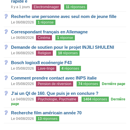
rapide e
Il y a 1 jours
Electroménager
11
réponses
Recherhe une personne avec seul nom de jeune fille
Le 06/08/2026
1
réponse
Correspondant français en Allemagne
Le 06/08/2026
Cinéma
1
réponse
Demande de soutien pour le projet INJILI SHULENI
Le 06/08/2026
Religion
10
réponses
Bosch logixx8 ecoénergie F43
Le 05/08/2026
Lave-linge
4
réponses
Comment prendre contact avec INPS italie
Le 05/08/2026
Pension de réversion
74
réponses
Dernière page
J'ai un QI de 160. Que puis je en conclure ?
Le 04/08/2026
Psychologie, Psychiatrie
1404
réponses
Dernière
page
Recherche film américain année 70
Le 04/08/2026
13
réponses