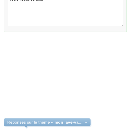
Réponses sur le thème «
mon lave-vaisselle n'arrête pas d'aspirer de l'eau
»