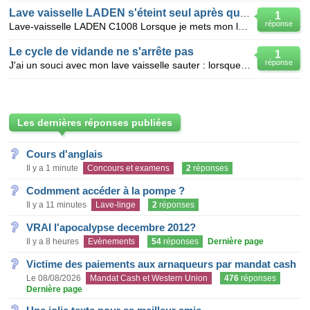
Lave vaisselle LADEN s'éteint seul après quelques minutes de lavage
1
réponse
Lave-vaisselle LADEN C1008 Lorsque je mets mon lave-vaisselle en route, il s'arrête au bout de quel
Le cycle de vidande ne s'arrête pas
1
réponse
J'ai un souci avec mon lave vaisselle sauter : lorsque je le mets en marche la pompe de vidange se m
Les dernières réponses publiées
Cours d'anglais
Il y a 1 minute
Concours et examens
2
réponses
Codmment accéder à la pompe ?
Il y a 11 minutes
Lave-linge
2
réponses
VRAI l'apocalypse decembre 2012?
Il y a 8 heures
Evènements
54
réponses
Dernière page
Victime des paiements aux arnaqueurs par mandat cash
Le 08/08/2026
Mandat Cash et Western Union
476
réponses
Dernière page