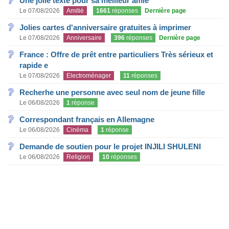
Une jolie texte pour sa meilleur amie
Le 07/08/2026
Amitié
1661
réponses
Dernière page
Jolies cartes d'anniversaire gratuites à imprimer
Le 07/08/2026
Anniversaire
396
réponses
Dernière page
France : Offre de prêt entre particuliers Très sérieux et
rapide e
Le 07/08/2026
Electroménager
11
réponses
Recherhe une personne avec seul nom de jeune fille
Le 06/08/2026
1
réponse
Correspondant français en Allemagne
Le 06/08/2026
Cinéma
1
réponse
Demande de soutien pour le projet INJILI SHULENI
Le 06/08/2026
Religion
10
réponses