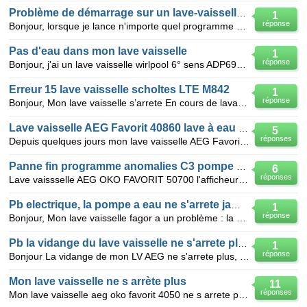
Problème de démarrage sur un lave-vaisselle eag favorit
1
réponse
Bonjour, lorsque je lance n'importe quel programme de mon lave-vaisselle aeg favorit silence, il co
Pas d'eau dans mon lave vaisselle
1
réponse
Bonjour, j'ai un lave vaisselle wirlpool 6° sens ADP6941. Lorsque je le mets en marche, il démarr
Erreur 15 lave vaisselle scholtes LTE M842
1
réponse
Bonjour, Mon lave vaisselle s’arrete En cours de lavage(après un cycle semble t’il) et affiche 15
Lave vaisselle AEG Favorit 40860 lave à eau froide
5
réponses
Depuis quelques jours mon lave vaisselle AEG Favorit 40860 lave à l'eau froide et donc ma vaisselle
Panne fin programme anomalies C3 pompe ne s'arrete plus
6
réponses
Lave vaissselle AEG OKO FAVORIT 50700 l'afficheur indique C3 en fin de programme obligé de debranche
Pb electrique, la pompe a eau ne s'arrete jamais
1
réponse
Bonjour, Mon lave vaisselle fagor a un problème : la pompe à eau (pour vider l'eau) ne semble jama
Pb la vidange du lave vaisselle ne s'arrete plus
1
réponse
Bonjour La vidange de mon LV AEG ne s'arrete plus, même s'il n'y a plus d'eau dans le bac. J'ai bea
Mon lave vaisselle ne s arrète plus
11
réponses
Mon lave vaisselle aeg oko favorit 4050 ne s arrete plus ,nous sommes obliges de le debrancher par