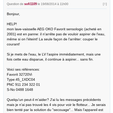
sofi1109
Question de
le 19/08/2014 à 11h00
[ ! ]
Bonjour,

HELP!

mon lave-vaisselle AEG OKO Favorit sensologic (acheté en 
2001) est en panne: il n'arrête pas de vouloir aspirer de l'eau, 
même si on l'éteint! La seule façon de l'arrêter: couper le 
courant!

Si je mets de l'eau, le LV l'aspire immédiatement, mais une 
fois cette eau disparue, il continue à aspirer... sans fin.

Voici ses références:

Favorit 32720Vi

Type:45_1XDC04

PNC 911 234 322 01

S-No 0488 1648

Quelqu'un peut-il m'aider? J'ai lu les messages précédents 
mais je n'ai pas trouvé les 4 vis pour voir le flotteur... Je serais 
bien tenté par la solution du "secouage"... Mais l'appareil est 