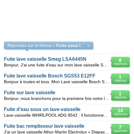
Réponses sur le thème «
Fuite sous le lave vaisselle
»
Fuite lave vaisselle Smeg LSA6445N
8
réponses
Bonjour, J'ai une fuite d'eau sur mon lave vaisselle Smeg LSA6445N Cette fuite se situe sur la par
Fuite lave vaisselle Bosch SGS53 E12FF
1
réponse
Bonjour à toutes et tous. Mon Lave vaisselle Bosch SGS53 qui a 2 ans 1/2 présente le dysfonctionnem
Fuite sur lave vaisselle
1
réponse
Bonjour, nous branchons pour la premiere fois notre lave vaisselle. Lors de la mise en route il se
Fuite d'eau sous un lave-vaisselle
14
réponses
Lave-vaisselle WHIRLPOOL ADG 8542 : il fonctionne normalement, mais j'ai une fuite importante sou
Fuite bac remplisseur lave vaisselle
7
réponses
J’ai un lave vaisselle Athur-Martin Electrolux « Diapason » type ASI 640. Je lance le programme de