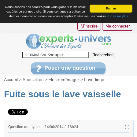
Nous utilisons des cookies pour vous garantir la meilleure
Fermer
expérience sur notre site. Si vous continuez à utiliser ce
dernier, nous considérons que vous acceptez l’utilisation des cookies.
En savoir plus
M'inscrire
Me connecter
Poser une question
Accueil
>
Spécialités
>
Electroménager
>
Lave-linge
Fuite sous le lave vaisselle
Question anonyme le 14/06/2014 à 16h24
[ ! ]