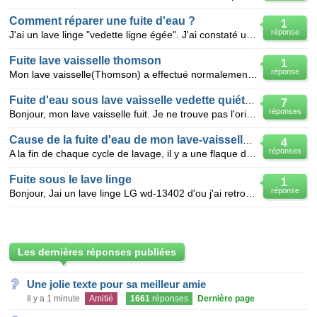
Comment réparer une fuite d'eau ?
1
réponse
J'ai un lave linge "vedette ligne égée". J'ai constaté une fuite d'eau sous la machine à l'avant, ex
Fuite lave vaisselle thomson
1
réponse
Mon lave vaisselle(Thomson) a effectué normalement son cycle de lavage ; j'ai constaté une flaque d'
Fuite d'eau sous lave vaisselle vedette quiétude
7
réponses
Bonjour, mon lave vaisselle fuit. Je ne trouve pas l'origine de cette fuite, l'eau ne coule pas par
Cause de la fuite d'eau de mon lave-vaisselle SMEG ?
4
réponses
A la fin de chaque cycle de lavage, il y a une flaque d'eau sous le lave-vaisselle et à côté. Il y a
Fuite sous le lave linge
1
réponse
Bonjour, Jai un lave linge LG wd-13402 d'ou j'ai retrouvé plein d'eau en dessous lors de la dernière
Les dernières réponses publiées
Une jolie texte pour sa meilleur amie
Il y a 1 minute
Amitié
1661
réponses
Dernière page