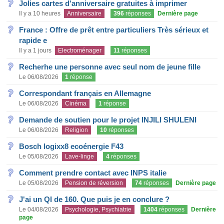
Jolies cartes d'anniversaire gratuites à imprimer
Il y a 10 heures
Anniversaire
396
réponses
Dernière page
France : Offre de prêt entre particuliers Très sérieux et
rapide e
Il y a 1 jours
Electroménager
11
réponses
Recherhe une personne avec seul nom de jeune fille
Le 06/08/2026
1
réponse
Correspondant français en Allemagne
Le 06/08/2026
Cinéma
1
réponse
Demande de soutien pour le projet INJILI SHULENI
Le 06/08/2026
Religion
10
réponses
Bosch logixx8 ecoénergie F43
Le 05/08/2026
Lave-linge
4
réponses
Comment prendre contact avec INPS italie
Le 05/08/2026
Pension de réversion
74
réponses
Dernière page
J'ai un QI de 160. Que puis je en conclure ?
Le 04/08/2026
Psychologie, Psychiatrie
1404
réponses
Dernière
page