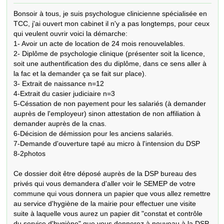
Bonsoir à tous, je suis psychologue clinicienne spécialisée en 
TCC, j'ai ouvert mon cabinet il n'y a pas longtemps, pour ceux 
qui veulent ouvrir voici la démarche:

1- Avoir un acte de location de 24 mois renouvelables.

2- Diplôme de psychologie clinique (présenter soit la licence, 
soit une authentification des du diplôme, dans ce sens aller à 
la fac et la demander ça se fait sur place).  

3- Extrait de naissance n=12

4-Extrait du casier judiciaire n=3

5-Céssation de non payement pour les salariés (à demander 
auprès de l'employeur) sinon attestation de non affiliation à 
demander auprès de la cnas.

6-Décision de démission pour les anciens salariés. 

7-Demande d'ouverture tapé au micro à l'intension du DSP

8-2photos

Ce dossier doit être déposé auprès de la DSP bureau des 
privés qui vous demandera d'aller voir le SEMEP de votre 
commune qui vous donnera un papier que vous allez remettre 
au service d'hygiène de la mairie pour effectuer une visite 
suite à laquelle vous aurez un papier dit "constat et contrôle 
du service d'hygiène" que vous donnerez à nouveau à la DSP 