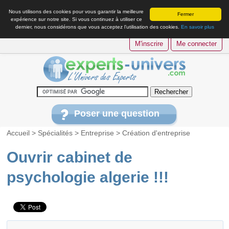
Nous utilisons des cookies pour vous garantir la meilleure
Fermer
expérience sur notre site. Si vous continuez à utiliser ce
dernier, nous considérons que vous acceptez l’utilisation des cookies.
En savoir plus
M'inscrire
Me connecter
Poser une question
Accueil
>
Spécialités
>
Entreprise
>
Création d'entreprise
Ouvrir cabinet de
psychologie algerie !!!