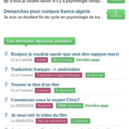
Bjr a tous je voudrè savoir si il y a psychologie clinique a bouzereah et si c le ka esque c intères
Demarches pour compus france algerie
1
réponse
Je suis un étudient fin de cycle en psychologie de travail je cherche comment rédiger un projet d'
Les dernières réponses publiées
Boujour je voudrai savoir que veut dire napiyon merci
Il y a 1 minute
Sujets
25
réponses
Dernière page
Traduction français --> amérindien
Il y a 3 heures
Traduction et apprentissage
1
réponse
Trouver le titre d'un film
Il y a 5 heures
Cinéma
3
réponses
Connaissez-vous le voyant Chris?
Le 09/08/2026
Voyance
2650
réponses
Dernière page
Je veux voir le video du film
Le 09/08/2026
Avis de recherche
1
réponse