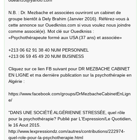
odean53@yahoo.com

N.B. : Dr. Mezbache et associées ouvriront un cabinet de 
groupe bientôt à Dely Brahim (Janvier 2016). Référez-vous à 
cette annonce sur Ouedkniss.com si vous voulez nous joindre 
comme associé(e). Mot clé sur Ouedkniss : 
«Psychothérapeute formé aux USA (37 ans) et associée»

+213 06 62 91 38 40 NUM PERSONNEL

+213 06 59 45 49 20 NUM BUSINESS

Cliquez sur ce lien FB suivant pour DR MEZBACHE CABINET 
EN LIGNE et ma dernière publication sur la psychothérapie en 
Algérie : 

https://www.facebook.com/groups/DrMezbacheCabinetEnLign
e/ 

"DANS UNE SOCIÉTÉ ALGÉRIENNE STRESSÉE, quel rôle 
pour la psychothérapie? Publié par L'Expression/Le Quotidien, 
le 16 Aout 2015. 

http://www.lexpressiondz.com/autres/contributions/222974-
quel-role-pour-la-psychotherapie.html 
