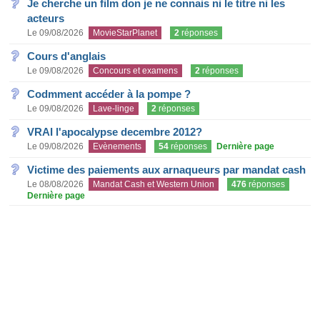
Je cherche un film don je ne connais ni le titre ni les
acteurs
Le 09/08/2026
MovieStarPlanet
2
réponses
Cours d'anglais
Le 09/08/2026
Concours et examens
2
réponses
Codmment accéder à la pompe ?
Le 09/08/2026
Lave-linge
2
réponses
VRAI l'apocalypse decembre 2012?
Le 09/08/2026
Evènements
54
réponses
Dernière page
Victime des paiements aux arnaqueurs par mandat cash
Le 08/08/2026
Mandat Cash et Western Union
476
réponses
Dernière page