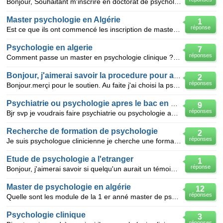
Bonjour, Souhaitant m'inscrire en doctorat de psychologie, je voudrais savoir s'il était possible
Master psychologie en Algérie
1
réponse
Est ce que ils ont commencé les inscription de master psychologie dans importe quelle wilaya d’Alg
Psychologie en algerie
7
réponses
Comment passe un master en psychologie clinique ? et quelles sont les démarches et les adresses qu'i
Bonjour, j'aimerai savoir la procedure pour aller étudier la psychologie clinique dans une université francaise
2
réponses
Bonjour.merçi pour le soutien. Au faite j'ai choisi la psychologie car j'ai une licence en psycholo
Psychiatrie ou psychologie apres le bac en algerie !!?
9
réponses
Bjr svp je voudrais faire psychiatrie ou psychologie apres le bac mais je suis une langue étrangère
Recherche de formation de psychologie
2
réponses
Je suis psychologue clinicienne je cherche une formation en Algérie de comment pratiquer des teste d
Etude de psychologie a l'etranger
1
réponse
Bonjour, j'aimerai savoir si quelqu'un aurait un témoignage d'une personne ayant fait des etudes de
Master de psychologie en algérie
12
réponses
Quelle sont les module de la 1 er anné master de psychologie clinique?
Psychologie clinique
3
réponses