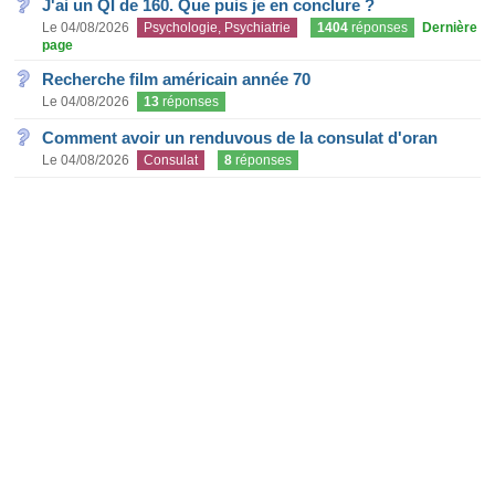
J'ai un QI de 160. Que puis je en conclure ?
Le 04/08/2026
Psychologie, Psychiatrie
1404
réponses
Dernière
page
Recherche film américain année 70
Le 04/08/2026
13
réponses
Comment avoir un renduvous de la consulat d'oran
Le 04/08/2026
Consulat
8
réponses