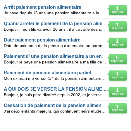
Arrêt paiement pension alimentaire
1
réponse
Je paye depuis 15 ans une pension alimentaire a la mère de mon fils de 19 ans . Celui -ci a la rentr
Quand arreter le paiement de la pension alimentaire
1
réponse
Bonjour , mon fils va avoir 20 ans , il a travaillé des ses 18 ans , dont un contrat en cdd , il dém
Date paiement pension alimentaire
1
réponse
Date de paiement de la pension alimentaire au parent chargé de la garde de l enfant
Paiement d' une pension alimentaire a un enfant ma
6
réponses
Bonjour je paye une pension alimentaire a ma fille de 22 ans au moyen d' une saisie sur salaire je n
Paiement de pension alimentaire partiel
1
réponse
Mon ex mari me verser 1/4 de la pension alimentaire depuis maintenant 9 mois j'ai confié le dossier
A QUI DOIS JE VERSER LA PENSION ALIMENTAIRE ?
1
réponse
Bonjour, je suis pere divorcé depuis 2002, et je verse une pension alimentaire à mon ex femme pour m
Cessation de paiement de la pension alimentaire
1
réponse
J'ai deux enfants majeurs, qui continuent leurs études en alternance; Jusqu'à quand dois-je payer u