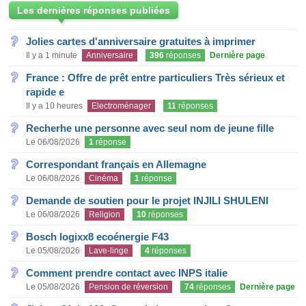
Les dernières réponses publiées
Jolies cartes d'anniversaire gratuites à imprimer
Il y a 1 minute
Anniversaire
396
réponses
Dernière page
France : Offre de prêt entre particuliers Très sérieux et
rapide e
Il y a 10 heures
Electroménager
11
réponses
Recherhe une personne avec seul nom de jeune fille
Le 06/08/2026
1
réponse
Correspondant français en Allemagne
Le 06/08/2026
Cinéma
1
réponse
Demande de soutien pour le projet INJILI SHULENI
Le 06/08/2026
Religion
10
réponses
Bosch logixx8 ecoénergie F43
Le 05/08/2026
Lave-linge
4
réponses
Comment prendre contact avec INPS italie
Le 05/08/2026
Pension de réversion
74
réponses
Dernière page