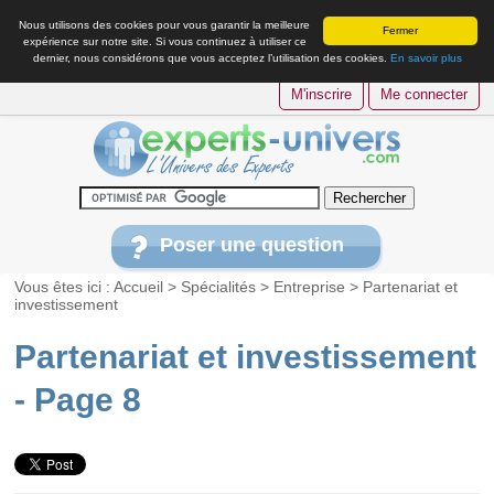
Nous utilisons des cookies pour vous garantir la meilleure
Fermer
expérience sur notre site. Si vous continuez à utiliser ce
dernier, nous considérons que vous acceptez l’utilisation des cookies.
En savoir plus
M'inscrire
Me connecter
Poser une question
Vous êtes ici :
Accueil
>
Spécialités
>
Entreprise
>
Partenariat et
investissement
Partenariat et investissement
- Page 8