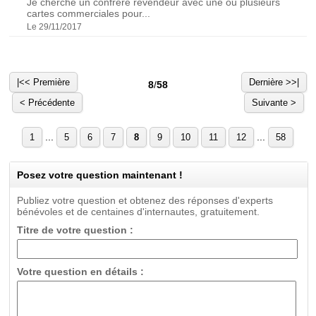
Je cherche un confrère revendeur avec une ou plusieurs
cartes commerciales pour...
Le 29/11/2017
|<< Première
Dernière >>|
8
/
58
< Précédente
Suivante >
...
...
1
5
6
7
8
9
10
11
12
58
Posez votre question maintenant !
Publiez votre question et obtenez des réponses d'experts
bénévoles et de centaines d'internautes, gratuitement.
Titre de votre question :
Votre question en détails :