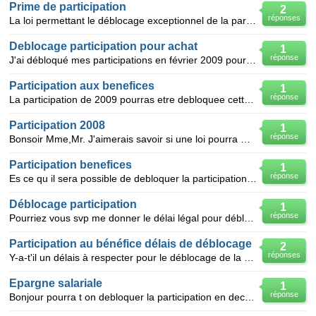
Prime de participation
2
réponses
La loi permettant le déblocage exceptionnel de la participation aux bénéfices de l'entreprise,comme
Deblocage participation pour achat
1
réponse
J'ai débloqué mes participations en février 2009 pour acquisition de ma résidence principle. Dedan
Participation aux benefices
1
réponse
La participation de 2009 pourras etre debloquee cette annee qu'en est-il de la participation de l'
Participation 2008
1
réponse
Bonsoir Mme,Mr. J'aimerais savoir si une loi pourra me faire débloquer notre participation bénéfice
Participation benefices
1
réponse
Es ce qu il sera possible de debloquer la participation benefices a la fin de l annee 2008 comme l a
Déblocage participation
1
réponse
Pourriez vous svp me donner le délai légal pour débloquer la participation. J'ai quitté une société
Participation au bénéfice délais de déblocage
2
réponses
Y-a-t'il un délais à respecter pour le déblocage de la participation pour la naissance d'un troisièm
Epargne salariale
1
réponse
Bonjour pourra t on debloquer la participation en decembre 2008