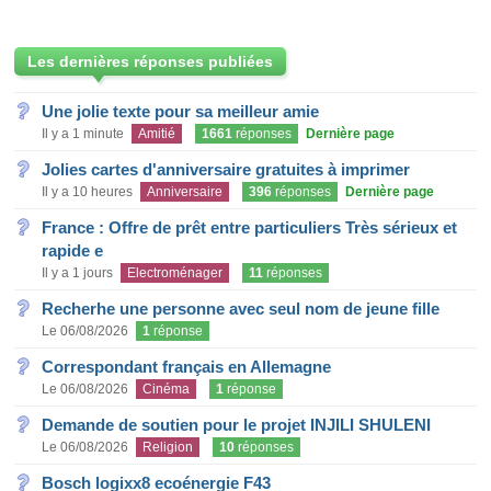
Les dernières réponses publiées
Une jolie texte pour sa meilleur amie
Il y a 1 minute
Amitié
1661
réponses
Dernière page
Jolies cartes d'anniversaire gratuites à imprimer
Il y a 10 heures
Anniversaire
396
réponses
Dernière page
France : Offre de prêt entre particuliers Très sérieux et
rapide e
Il y a 1 jours
Electroménager
11
réponses
Recherhe une personne avec seul nom de jeune fille
Le 06/08/2026
1
réponse
Correspondant français en Allemagne
Le 06/08/2026
Cinéma
1
réponse
Demande de soutien pour le projet INJILI SHULENI
Le 06/08/2026
Religion
10
réponses
Bosch logixx8 ecoénergie F43