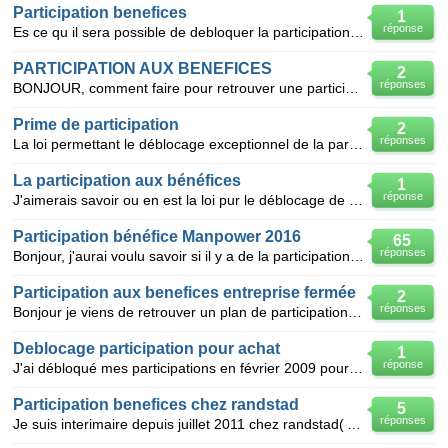
Participation benefices
1
réponse
Es ce qu il sera possible de debloquer la participation benefices a la fin de l annee 2008 comme l a
PARTICIPATION AUX BENEFICES
2
réponses
BONJOUR, comment faire pour retrouver une participation aux bénéfices bloquée de plus de 20 ans chez
Prime de participation
2
réponses
La loi permettant le déblocage exceptionnel de la participation aux bénéfices de l'entreprise,comme
La participation aux bénéfices
1
réponse
J'aimerais savoir ou en est la loi pur le déblocage de la participation aux bénéfices car mon conjoi
Participation bénéfice Manpower 2016
65
réponses
Bonjour, j'aurai voulu savoir si il y a de la participation aux bénéfices chez Manpower cette année
Participation aux benefices entreprise fermée
2
réponses
Bonjour je viens de retrouver un plan de participation aux benefices d'une entreprise que j'ai quit
Deblocage participation pour achat
1
réponse
J'ai débloqué mes participations en février 2009 pour acquisition de ma résidence principle. Dedan
Participation benefices chez randstad
5
réponses
Je suis interimaire depuis juillet 2011 chez randstad( Amiens).Depuis que je suis chez eux je n ai p