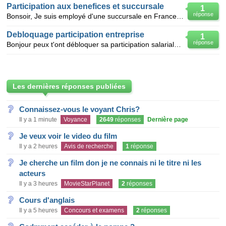
Participation aux benefices et succursale
1
réponse
Bonsoir, Je suis employé d'une succursale en France dont la maison mère est en Belgique. Dans la
Debloquage participation entreprise
1
réponse
Bonjour peux t'ont débloquer sa participation salariale de 2008 en 2009 merci de votre réponse mr
Les dernières réponses publiées
Connaissez-vous le voyant Chris?
Il y a 1 minute
Voyance
2649
réponses
Dernière page
Je veux voir le video du film
Il y a 2 heures
Avis de recherche
1
réponse
Je cherche un film don je ne connais ni le titre ni les
acteurs
Il y a 3 heures
MovieStarPlanet
2
réponses
Cours d'anglais
Il y a 5 heures
Concours et examens
2
réponses