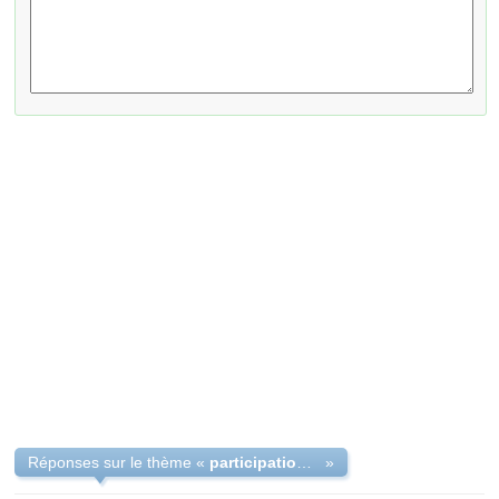
Réponses sur le thème «
participation aux benefices
»