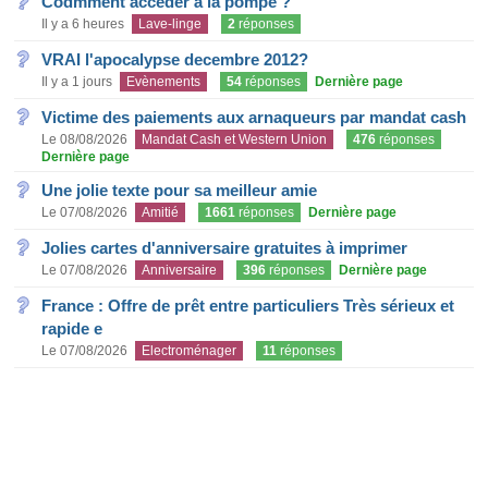
Codmment accéder à la pompe ?
Il y a 6 heures
Lave-linge
2
réponses
VRAI l'apocalypse decembre 2012?
Il y a 1 jours
Evènements
54
réponses
Dernière page
Victime des paiements aux arnaqueurs par mandat cash
Le 08/08/2026
Mandat Cash et Western Union
476
réponses
Dernière page
Une jolie texte pour sa meilleur amie
Le 07/08/2026
Amitié
1661
réponses
Dernière page
Jolies cartes d'anniversaire gratuites à imprimer
Le 07/08/2026
Anniversaire
396
réponses
Dernière page
France : Offre de prêt entre particuliers Très sérieux et
rapide e
Le 07/08/2026
Electroménager
11
réponses