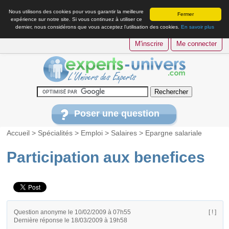
Nous utilisons des cookies pour vous garantir la meilleure
Fermer
expérience sur notre site. Si vous continuez à utiliser ce
dernier, nous considérons que vous acceptez l’utilisation des cookies.
En savoir plus
M'inscrire
Me connecter
Poser une question
Accueil
>
Spécialités
>
Emploi
>
Salaires
>
Epargne salariale
Participation aux benefices
Question anonyme le 10/02/2009 à 07h55
[ ! ]
Dernière réponse le 18/03/2009 à 19h58