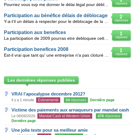
réponse
Pourriez vous svp me donner le délai légal pour débloquer la participation. J'ai quitté une société
Participation au bénéfice délais de déblocage
2
réponses
Y-a-t'il un délais à respecter pour le déblocage de la participation pour la naissance d'un troisièm
Participation aux benefices
1
réponse
La participation de 2009 pourras etre debloquee cette annee qu'en est-il de la participation de l'
Participation benefices 2008
1
réponse
Est-il vrai que tant qu' une entreprise n'a pas cloturé ses comptes, nous n' avons pas le droit de d
Les dernières réponses publiées
VRAI l'apocalypse decembre 2012?
Il y a 1 minute
Evènements
54
réponses
Dernière page
Victime des paiements aux arnaqueurs par mandat cash
Le 08/08/2026
Mandat Cash et Western Union
476
réponses
Dernière page
Une jolie texte pour sa meilleur amie