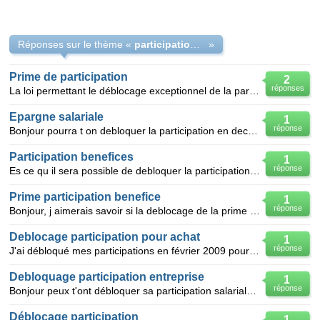
Réponses sur le thème «
participation 2008
»
Prime de participation
2
réponses
La loi permettant le déblocage exceptionnel de la participation aux bénéfices de l'entreprise,comme
Epargne salariale
1
réponse
Bonjour pourra t on debloquer la participation en decembre 2008
Participation benefices
1
réponse
Es ce qu il sera possible de debloquer la participation benefices a la fin de l annee 2008 comme l a
Prime participation benefice
1
réponse
Bonjour, j aimerais savoir si la deblocage de la prime de participation bloqués de 2008 est possibl
Deblocage participation pour achat
1
réponse
J'ai débloqué mes participations en février 2009 pour acquisition de ma résidence principle. Dedan
Debloquage participation entreprise
1
réponse
Bonjour peux t'ont débloquer sa participation salariale de 2008 en 2009 merci de votre réponse mr
Déblocage participation
1