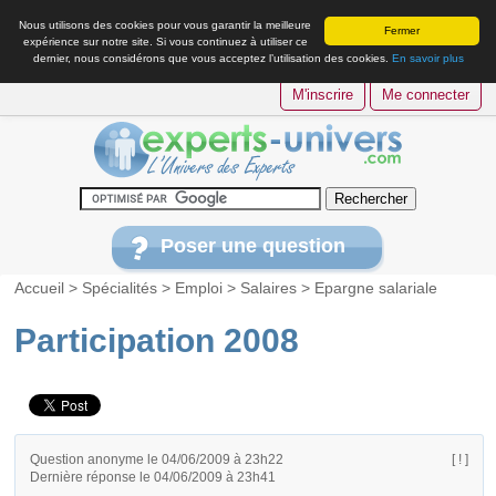
Nous utilisons des cookies pour vous garantir la meilleure
Fermer
expérience sur notre site. Si vous continuez à utiliser ce
dernier, nous considérons que vous acceptez l’utilisation des cookies.
En savoir plus
M'inscrire
Me connecter
Poser une question
Accueil
>
Spécialités
>
Emploi
>
Salaires
>
Epargne salariale
Participation 2008
Question anonyme le 04/06/2009 à 23h22
[ ! ]
Dernière réponse le 04/06/2009 à 23h41