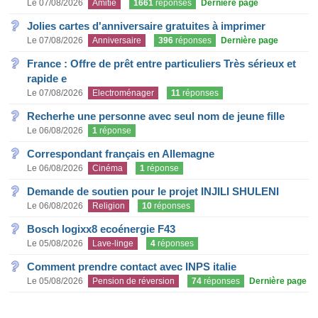
Le 07/08/2026
Amitié
1661
réponses
Dernière page
Jolies cartes d'anniversaire gratuites à imprimer
Le 07/08/2026
Anniversaire
396
réponses
Dernière page
France : Offre de prêt entre particuliers Très sérieux et
rapide e
Le 07/08/2026
Electroménager
11
réponses
Recherhe une personne avec seul nom de jeune fille
Le 06/08/2026
1
réponse
Correspondant français en Allemagne
Le 06/08/2026
Cinéma
1
réponse
Demande de soutien pour le projet INJILI SHULENI
Le 06/08/2026
Religion
10
réponses
Bosch logixx8 ecoénergie F43
Le 05/08/2026
Lave-linge
4
réponses
Comment prendre contact avec INPS italie
Le 05/08/2026
Pension de réversion
74
réponses
Dernière page