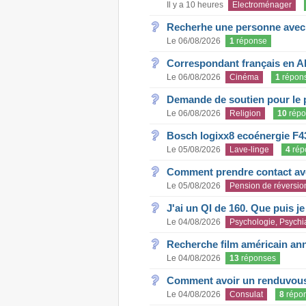
Il y a 10 heures
Electroménager
Recherhe une personne avec s
Le 06/08/2026
1
réponse
Correspondant français en A
Le 06/08/2026
Cinéma
1
répon
Demande de soutien pour le 
Le 06/08/2026
Religion
10
répo
Bosch logixx8 ecoénergie F4
Le 05/08/2026
Lave-linge
4
rép
Comment prendre contact ave
Le 05/08/2026
Pension de réversio
J'ai un QI de 160. Que puis j
Le 04/08/2026
Psychologie, Psychia
Recherche film américain an
Le 04/08/2026
13
réponses
Comment avoir un renduvous 
Le 04/08/2026
Consulat
8
répo