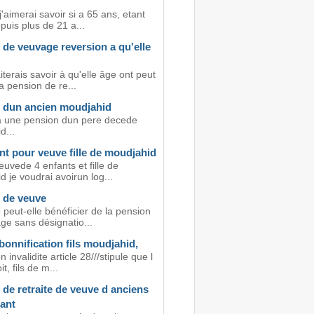
j'aimerai savoir si a 65 ans, etant
uis plus de 21 a...
de veuvage reversion a qu'elle
terais savoir à qu'elle âge ont peut
a pension de re...
 dun ancien moudjahid
t a une pension dun pere decede
d...
t pour veuve fille de moudjahid
euvede 4 enfants et fille de
 je voudrai avoirun log...
 de veuve
peut-elle bénéficier de la pension
ge sans désignatio...
bonnification fils moudjahid,
 invalidite article 28///stipule que l
t, fils de m...
de retraite de veuve d anciens
ant