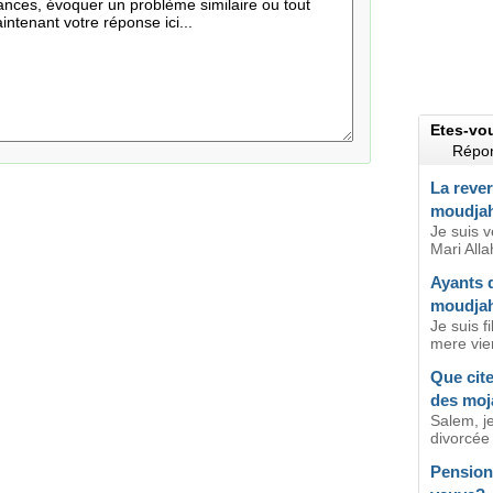
Etes-vo
Répon
La rever
moudja
Je suis 
Mari Alla
Ayants d
moudja
Je suis f
mere vie
Que cite
des moj
Salem, je
divorcée 
Pension 