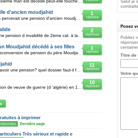
Une veuve de chahid dont son deuxième mari est décédé peut-elle toucher la pension de reversion sach
Salut je
combattan
lle d'ancien moudjahid
1
réponse
Bonjour;, Mon défunt père algérien percevait une pension d'ancien moudjahid. A sa mort, c'est ma
Posez vo
alide
2
réponses
Bonsoir, Je perçois actuellement une pension d invalidité de 2ème cat. à la Cpam, à laquelle s ajou
Publiez 
réponses
n Moudjahid décédé à ses filles
centaines
1
réponse
J'aimerais connaitre le taux de la reconversion de pension du père Moudjahid qui est décédé à ses 3
Titre de
djahid
11
réponses
Bonjour, la fille de moudjahid peut avoir une pension? quel dossier faut-il faire?
Votre qu
10
réponses
Bonjour, Ma mère a perdu sa pension de veuve de guerre (d 'algérie) en 1963 et ce suite a son remar
s
gratuites à imprimer
réponses
Dernière page
articuliers Très sérieux et rapide e