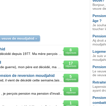
veuve?
Bonjour, 
veuve dep
Pension 
âge ?
Je souhai
toucher l
Pension
 veuve de moudjahid
»
Aij droi
moudjahi
hid
8
Logemen
réponses
Bonjour, mon père, moudjahid est décédé depuis 1977. Ma mère perçois sa pension en tant que veuve de
Je suis v
moudjahid
d
17
réponses
Pension
Je suis fille de moudjahid (invalide de guerre), mon père est décédé, ma mère est vivante et perçoit
Le veuve 
de veuva
pension de reversion moudjahid
5
réponses
Mon pére etant un ancien moudjahid, il vient de décédé cette semaine,laissant une veuve,qui est ma m
Retraite
Lapension
1
ayant droi
réponse
Je suis veuve invalide depuis 2007 , je perçois pension ma pension d'invalidité et une pension veuve
Pension 
combatt
1
réponse