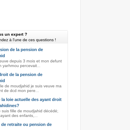
us un expert ?
dez à l'une de ces questions !
sion de la pension de
hid
veuve depuis 3 mois et mon defunt
h yarhmou percevait...
roit de la pension de
hid
ille de moudjahid je suis veuve ma
nt de dcd mon pere...
 la loie actuelle des ayant droit
ahidines?
 suis fille de moudjahid décédé;
ayant des enfants,...
de retraite ou pension de