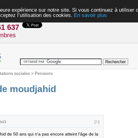
eure expérience sur notre site. Si vous continuez à utiliser
ceptez l’utilisation des cookies.
En savoir plus
61 637
mbres
tations sociales
>
Pensions
de moudjahid
1h43
[ ! ]
d de 50 ans qui n'a pas encore atteint l'âge de la 