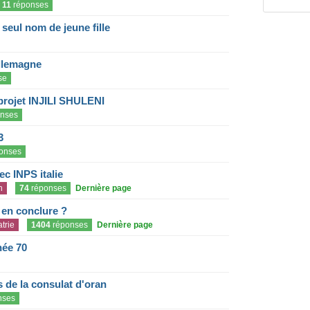
11
réponses
eul nom de jeune fille
llemagne
se
projet INJILI SHULENI
nses
3
onses
c INPS italie
n
74
réponses
Dernière page
e en conclure ?
trie
1404
réponses
Dernière page
née 70
de la consulat d'oran
nses