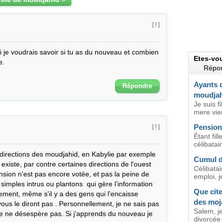
[ ! ]
 je voudrais savoir si tu as du nouveau et combien 
Etes-vo
.

Répon
Ayants d
Répondre
moudja
Je suis f
mere vie
Pension
[ ! ]
Étant fil
célibatai
directions des moudjahid, en Kabylie par exemple 
Cumul d
xiste, par contre certaines directions de l'ouest 
Célibatai
ension n'est pas encore votée, et pas la peine de 
emploi, j
imples intrus ou plantons  qui gère l’information 
Que cite
ment, même s'il y a des gens qui l'encaisse 
des moj
vous le diront pas . Personnellement, je ne sais pas 
Salem, je
je ne désespère pas. Si j’apprends du nouveau je 
divorcée 