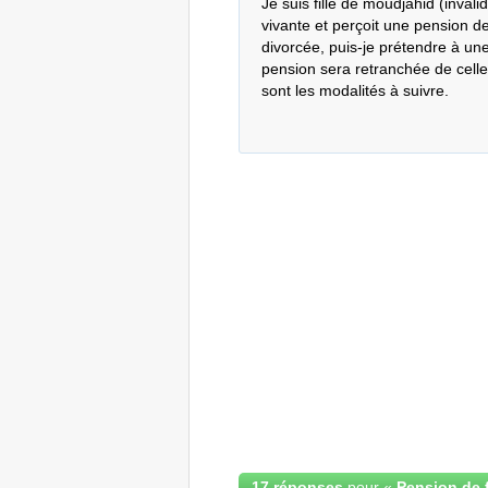
Je suis fille de moudjahid (inval
vivante et perçoit une pension d
divorcée, puis-je prétendre à une
pension sera retranchée de celle
sont les modalités à suivre.
17 réponses
pour «
Pension de f