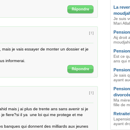
La rever
Répondre
moudja
Je suis 
Mari Alla
Pension
[ ! ]
Aij droi
moudjahi
 mais je vais essayer de monter un dossier et je 
Pension
Est ce q
ous informerai.
ans qui n
Répondre
Pension
Je sais q
ayant au
Pension 
[ ! ]
divorcé
Ma mère 
fille de 
ahid mais j ai plus de trente ans sans avenir si je 
Retraite
e fiere?si il ya  une loi qui me protege et me 
Lapension
ayant droi
 les banques qui donnent des milliards aux jeunes 