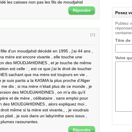
vidé les caisses non pas les fils de moudjahid
Répondre
Posez vo
Publiez 
réponses
centaines
[ ! ]
Titre de
fille d'un moudjahid décédé en 1995 , j'ai 44 ans , 
 ma mère est encore vivante , elle touche une 
Votre qu
ion des MOUDJAHIDINES , et je touche de même 
n est celle : , est ce que j'ai le droit de toucher 
S sachant que ma mère est toujours en vie , 
 je suis partis a la KASMA la plus proche d’Alger 
 me dis ; si ma mère n'était plus de ce monde , je 
version des MOUDJAHIDINES , on m'a dis qu'il 
père et de mère , célibataire , sans emploi pour 
ion des MOUDJAHIDINES , alors expliquez moi , 
droit même si la mère est vivante,, , je voudrais 
 plait , je suis dans un labyrinthe sans issus , 
s plumes rassurantes.
Répondre