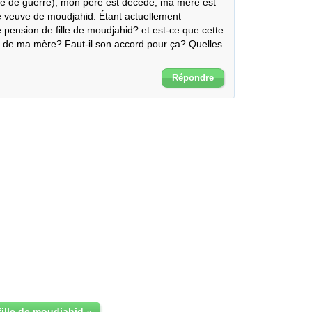
ide de guerre), mon père est décédé, ma mère est 
e veuve de moudjahid. Étant actuellement  
 pension de fille de moudjahid? et est-ce que cette 
 de ma mère? Faut-il son accord pour ça? Quelles 
Répondre
ille de moudjahid
»