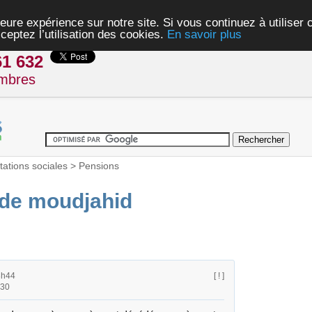
eure expérience sur notre site. Si vous continuez à utiliser
ceptez l’utilisation des cookies.
En savoir plus
61 632
mbres
tations sociales
>
Pensions
e de moudjahid
3h44
[ ! ]
h30