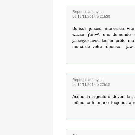
Réponse anonyme
Le 19/11/2014 é 21h29
Bonsoir  je suis.  marier. en. Fran
wazier.  j'ai FAI  une. demende   
jai sinyer avec  les  en prête  m
merci. de  votre  réponse.    jawi
Réponse anonyme
Le 19/11/2014 é 22h15
Asque. la. signature  devon. le. ju
même. ci. le. marie. toujours. ab