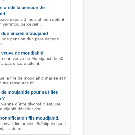
sion de la pension de
hid
veuve depuis 3 mois et mon defunt
h yarhmou percevait...
 dun ancien moudjahid
t a une pension dun pere decede
d...
 veuve de moudjahid
ue une veuve de Moudjahid de 50
'a pas encore atteint...
ue la fille de moudjahid mariee et n
cune ressource m...
de moujahide pour sa filles
e ?
vienne d"être divorcé c"est une
moudjahid décéder don...
bonnification fils moudjahid,
 invalidite article 28///stipule que l
t, fils de m...