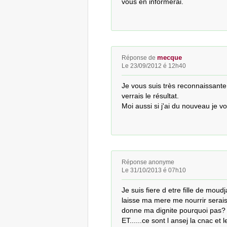
vous en informerai.
mecque
Réponse de
Le 23/09/2012 é 12h40
Je vous suis très reconnaissante,
verrais le résultat.

Moi aussi si j'ai du nouveau je v
Réponse anonyme
Le 31/10/2013 é 07h10
Je suis fiere d etre fille de moudj
laisse ma mere me nourrir serais j
donne ma dignite pourquoi pas?

ET......ce sont l ansej la cnac et