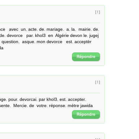
[ ! ]
ce   avec  un. acte. de. mariage.  a. la.  mairie. de. 
de. devorce   par. khol3  en  Algérie devon le. jugej 
a. question.  asque. mon devorce   est. acceptèr 
da
Répondre
[ ! ]
ge. pour. devorcai. par khol3. est. accepter.  
sente.  Mercie. de  votre. réponse. mètre jawida
Répondre