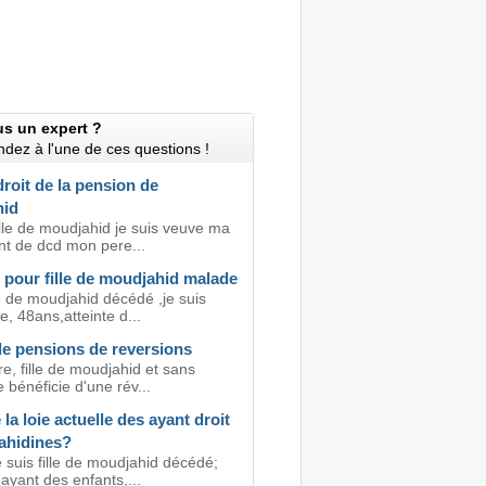
us un expert ?
dez à l'une de ces questions !
roit de la pension de
hid
ille de moudjahid je suis veuve ma
nt de dcd mon pere...
 pour fille de moudjahid malade
le de moudjahid décédé ,je suis
re, 48ans,atteinte d...
e pensions de reversions
re, fille de moudjahid et sans
e bénéficie d'une rév...
 la loie actuelle des ayant droit
ahidines?
 suis fille de moudjahid décédé;
ayant des enfants,...