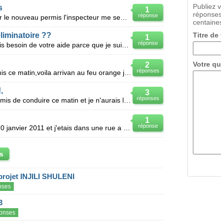
Publiez 
s
1
réponses
réponse
Bonjour cette après-midi j'ai passer le nouveau permis l'inspecteur me semblé gentil et pas piégeur
centaines
liminatoire ??
Titre de
1
réponse
Bonjour à toutes et à tous !! J'aurais besoin de votre aide parce que je suis un peu perdue :/ J'
Votre qu
2
réponses
Bonjour voila j'ai passeé mon permis ce matin,voila arrivan au feu orange j'ai freiner brusquement,l
,
3
réponses
Bonjour,je viens de passé mon permis de conduire ce matin et je n'aurais les résultats que dans 2 vo
?
1
réponse
Bonjour;jai passer mon permis le 20 janvier 2011 et j'etais dans une rue a double sens qui est tres
s
projet INJILI SHULENI
nses
3
onses