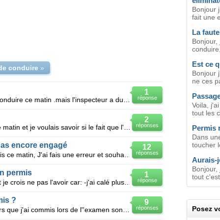
éliminat
Bonjour j
fait une 
La faute
Bonjour, 
conduire,
Est ce q
de conduire
»
Bonjour j
ne ces pas
1
Passage
réponse
Bonjour j'ai élu mon examens de conduire ce matin .mais l'inspecteur a du intervenir sur LD volant c
Voila, j'
tout les c
2
réponses
Bonjour, j'ai passée mon permis ce matin et je voulais savoir si le fait que l'inspecteur ai touch
Permis 
Dans une 
 pas encore engagé
toucher l
12
réponses
Bonjour, alors j'ai passé mon permis ce matin, J'ai fais une erreur et souhaiterais savoir si cell
Aurais-
Bonjour,
n permis
1
tout c'es
réponse
J'ai passer mon permis ce matin et je crois ne pas l'avoir car: -j'ai calé plusieurs fois mais sans
mis ?
9
réponses
Posez vo
Bonjour, je ne sais pas si les erreurs que j'ai commis lors de l''examen sont éliminatoire? Dans u