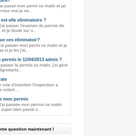
oire?
ai passé mon permi ce matin et jai
erreur mai je ne...
 est-elle eliminatoire ?
j'ai passer l'examen du permis de
 et je doute sur u...
ue ces eliminatoir?
'ai passer mon permi ce matin et je
 si je les j'ai...
 permis le 11/04/2013 admis ?
ai passer le permis ce matin, j'ai géré
lignotants...
rate
voie d'insertion l'inspecteur a
e volant...
je mon permis
 j'ai passée mon permis ce matin
t super bien passé s...
tre question maintenant !