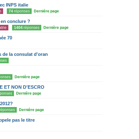
c INPS italie
n
74
réponses
Dernière page
e en conclure ?
trie
1404
réponses
Dernière page
née 70
de la consulat d'oran
nses
onses
Dernière page
E ET NON D'ESCRO
ponses
Dernière page
 2012?
réponses
Dernière page
pele pas le titre