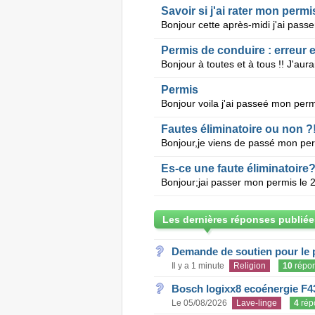
Savoir si j'ai rater mon permi
Permis de conduire : erreur e
Permis
Fautes éliminatoire ou non ?!
Es-ce une faute éliminatoire
Les dernières réponses publiée
Demande de soutien pour le 
Il y a 1 minute
Religion
10
répo
Bosch logixx8 ecoénergie F4
Le 05/08/2026
Lave-linge
4
rép