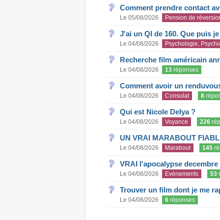
Comment prendre contact ave
Le 05/08/2026
Pension de réversio
J'ai un QI de 160. Que puis j
Le 04/08/2026
Psychologie, Psychia
Recherche film américain an
Le 04/08/2026
13
réponses
Comment avoir un renduvous 
Le 04/08/2026
Consulat
8
répo
Qui est Nicole Delya ?
Le 04/08/2026
Voyance
226
rép
UN VRAI MARABOUT FIABL
Le 04/08/2026
Marabout
145
ré
VRAI l'apocalypse decembre
Le 04/08/2026
Evènements
53
Trouver un film dont je me rap
Le 04/08/2026
6
réponses