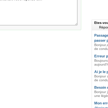
Etes-vo
Répon
Passage
passer p
Bonjour,
de conduir
Erreur 
Boujours
aujourd'h
Ai je le
Bonjour a
de condui
Besoin 
Bonjour j
une légèr
Mon erre