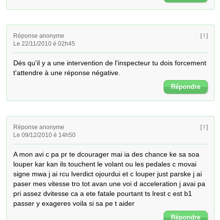
Réponse anonyme
[ ! ]
Le 22/11/2010 é 02h45
Dés qu'il y a une intervention de l'inspecteur tu dois forcement 
t'attendre à une réponse négative.
Répondre
Réponse anonyme
[ ! ]
Le 09/12/2010 é 14h50
A mon avi c pa pr te dcourager mai ia des chance ke sa soa 
louper kar kan ils touchent le volant ou les pedales c movai 
signe mwa j ai rcu lverdict ojourdui et c louper just parske j ai 
paser mes vitesse tro tot avan une voi d acceleration j avai pa 
pri assez dvitesse ca a ete fatale pourtant ts lrest c est b1 
passer y exageres voila si sa pe t aider
Répondre