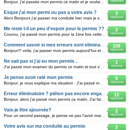
réponses
Bonjour, j'ai passée mon permis ce matin et je voulais savoir si le fait que l'inspecteur ai touch
Esque j'ai mon permi ou pas a votre avis ?
3
réponses
Alors Bonjours j'ai passer ma conduite hier mais je suis un peu dessus de moi meme l examinatrice ma
Me reste t-il un peu d'espoir pour le permis ??
2
réponses
Coucou, j'ai passé mon permis pour la 1ère fois cette après midi et je pense que c'est raté: les vé
Comment savoir si mes erreurs sont eliminatoire?
106
réponses
Bonjour!!! voila, j'ai passer mon permis aujourd'hui et je ne pense pas l'avoir eu, mais la monitr
Ne sait pas si j'ai eu mon permis ..
1
réponse
J'ai passé mon examen du permis ce matin et tout s'est bien passé manoeuvre questions, ect sauf à un
Je pense avoir raté mon permis
9
réponses
Bonjour, je vous explique ma situation : J'ai passé mon permis cet apres midi. Au debut tout se
Erreur éliminatoire ? piéton pas encore engagé
12
réponses
Bonjour, alors j'ai passé mon permis ce matin, J'ai fais une erreur et souhaiterais savoir si cell
Vais-je être ajournée?
2
réponses
Pour un second passage, je pense ne pas l'avoir mais ai besoin de vos avis. En arrivant sur un ron
Votre avis sur ma conduite au permis
2