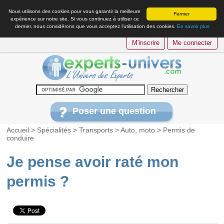
Nous utilisons des cookies pour vous garantir la meilleure
Fermer
expérience sur notre site. Si vous continuez à utiliser ce
dernier, nous considérons que vous acceptez l’utilisation des cookies.
En savoir plus
M'inscrire
Me connecter
Poser une question
Accueil
>
Spécialités
>
Transports
>
Auto, moto
>
Permis de
conduire
Je pense avoir raté mon
permis ?