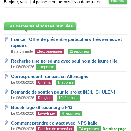
réponses
Bonjour, voila j'ai passé mon permis il y a deux jours et j'ai fait quelques petites erreurs et j'ai
Les dernières réponses publiées
France : Offre de prêt entre particuliers Très sérieux et
rapide e
Il y a 1 minute
Electroménager
11
réponses
Recherhe une personne avec seul nom de jeune fille
Le 06/08/2026
1
réponse
Correspondant français en Allemagne
Le 06/08/2026
Cinéma
1
réponse
Demande de soutien pour le projet INJILI SHULENI
Le 06/08/2026
Religion
10
réponses
Bosch logixx8 ecoénergie F43
Le 05/08/2026
Lave-linge
4
réponses
Comment prendre contact avec INPS italie
Le 05/08/2026
Pension de réversion
74
réponses
Dernière page