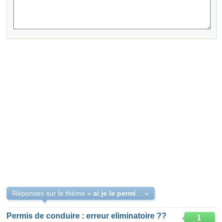
Réponses sur le thème «
ai je le permis?
»
Permis de conduire : erreur eliminatoire ??
1