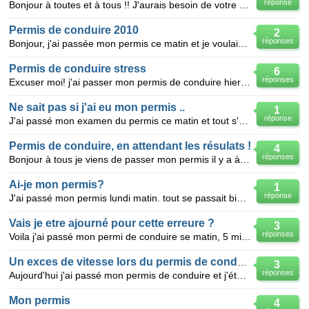
réponse
Bonjour à toutes et à tous !! J'aurais besoin de votre aide parce que je suis un peu perdue :/ J'
Permis de conduire 2010
2
réponses
Bonjour, j'ai passée mon permis ce matin et je voulais savoir si le fait que l'inspecteur ai touch
Permis de conduire stress
6
réponses
Excuser moi! j'ai passer mon permis de conduire hier matin! l'examinateur ma fait plusieurs petite r
Ne sait pas si j'ai eu mon permis ..
1
réponse
J'ai passé mon examen du permis ce matin et tout s'est bien passé manoeuvre questions, ect sauf à un
Permis de conduire, en attendant les résulats !
4
réponses
Bonjour à tous je viens de passer mon permis il y a à peut prêt 2h et je stresse du faite que je n'a
Ai-je mon permis?
1
réponse
J'ai passé mon permis lundi matin. tout se passait bien, j'étais sur une ligne droite, et sur ma voi
Vais je etre ajourné pour cette erreure ?
3
réponses
Voila j'ai passé mon permi de conduire se matin, 5 min aprés le debut me voila arrivé a un feu, il é
Un exces de vitesse lors du permis de conduire
3
réponses
Aujourd'hui j'ai passé mon permis de conduire et j'étais a 40 au lieu de 30 et l'inspecteur m'a dit
Mon permis
4