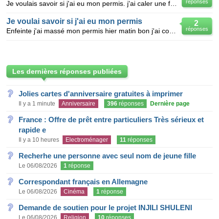
réponses
Je voulais savoir si j'ai eu mon permis. j'ai caler une fois car l'inspecteur m'a demander de tourn
Je voulai savoir si j'ai eu mon permis
2
réponses
Enfeinte j'ai massé mon permis hier matin bon j'ai commencé a roulé et je suis passé d'une prioritén
Les dernières réponses publiées
Jolies cartes d'anniversaire gratuites à imprimer
Il y a 1 minute
Anniversaire
396
réponses
Dernière page
France : Offre de prêt entre particuliers Très sérieux et
rapide e
Il y a 10 heures
Electroménager
11
réponses
Recherhe une personne avec seul nom de jeune fille
Le 06/08/2026
1
réponse
Correspondant français en Allemagne
Le 06/08/2026
Cinéma
1
réponse
Demande de soutien pour le projet INJILI SHULENI
Le 06/08/2026
Religion
10
réponses