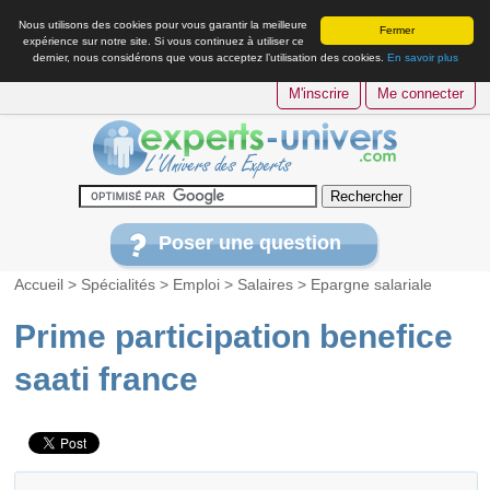
Nous utilisons des cookies pour vous garantir la meilleure
Fermer
expérience sur notre site. Si vous continuez à utiliser ce
dernier, nous considérons que vous acceptez l’utilisation des cookies.
En savoir plus
M'inscrire
Me connecter
Poser une question
Accueil
>
Spécialités
>
Emploi
>
Salaires
>
Epargne salariale
Prime participation benefice
saati france