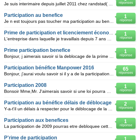
réponses
Je suis interimaire depuis juillet 2011 chez randstad( Amiens).Depuis que je suis chez eux je n ai p
Participation au benefice
1
réponse
Je n est toujours pas toucher ma participation au benefice depuis 1999 et suite a plusieur courrier
Prime de participation et licenciement économique
1
réponse
L'entreprise dans laquelle je travaillais depuis 7 ans a fermé en décembre 2007, j'ai donc subi un l
Prime participation benefice
1
réponse
Bonjour, j aimerais savoir si la deblocage de la prime de participation bloqués de 2008 est possibl
Participation bénéfice Manpower 2016
65
réponses
Bonjour, j'aurai voulu savoir si il y a de la participation aux bénéfices chez Manpower cette année
Participation 2008
1
réponse
Bonsoir Mme,Mr. J'aimerais savoir si une loi pourra me faire débloquer notre participation bénéfice
Participation au bénéfice délais de déblocage
2
réponses
Y-a-t'il un délais à respecter pour le déblocage de la participation pour la naissance d'un troisièm
Participation aux benefices
1
réponse
La participation de 2009 pourras etre debloquee cette annee qu'en est-il de la participation de l'
P'rime de participation
1