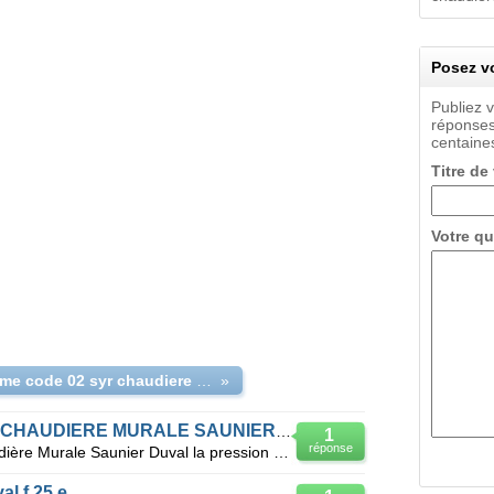
Posez vo
Publiez 
réponses
centaines
Titre de
Votre qu
propbleme code 02 syr chaudiere murale saunier duval
»
PAS DE PRESSION SUR MA CHAUDIERE MURALE SAUNIER DUVALE
1
réponse
Quand je met en marche ma chaudière Murale Saunier Duval la pression ne monte pas elle affiche 0 pre
l f 25 e