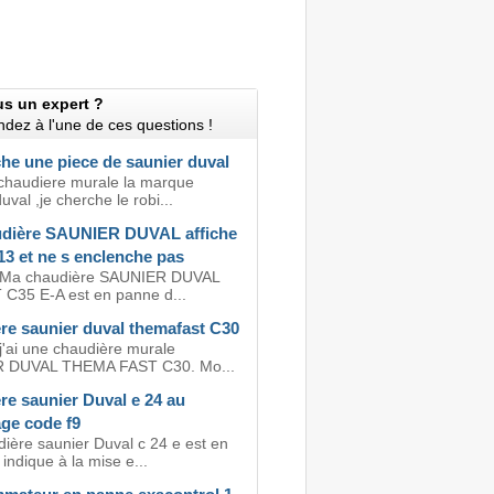
us un expert ?
dez à l'une de ces questions !
he une piece de saunier duval
 chaudiere murale la marque
uval ,je cherche le robi...
dière SAUNIER DUVAL affiche
13 et ne s enclenche pas
, Ma chaudière SAUNIER DUVAL
C35 E-A est en panne d...
re saunier duval themafast C30
j'ai une chaudière murale
 DUVAL THEMA FAST C30. Mo...
re saunier Duval e 24 au
ge code f9
ière saunier Duval c 24 e est en
indique à la mise e...