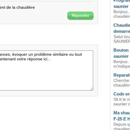
Program
saunier
ent de la chaudière
Bonjour,
Répondre
chaudièr
Chaudier
demarre
Salut to
SAUNIER
Bouton 
saunier
Bonjour, 
m'indique
Reparat
Cherche 
chaudière
Code er
Slt tt le
saunier du
Ma chau
F-25 E
Depuis qu
chaudiere