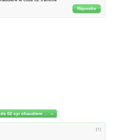
Répondre
propbleme code 02 syr chaudiere murale saunier duval
»
[ ! ]