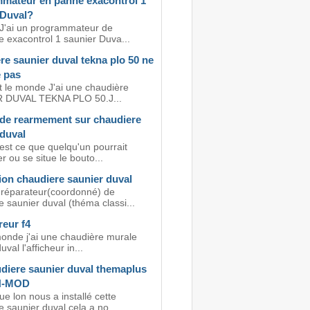
mateur en panne exacontrol 1
 Duval?
 J'ai un programmateur de
e exacontrol 1 saunier Duva...
e saunier duval tekna plo 50 ne
 pas
ut le monde J'ai une chaudière
 DUVAL TEKNA PLO 50.J...
de rearmement sur chaudiere
 duval
est ce que quelqu'un pourrait
r ou se situe le bouto...
ion chaudiere saunier duval
réparateur(coordonné) de
 saunier duval (théma classi...
reur f4
 monde j'ai une chaudière murale
val l'afficheur in...
diere saunier duval themaplus
 H-MOD
e lon nous a installé cette
 saunier duval cela a no...