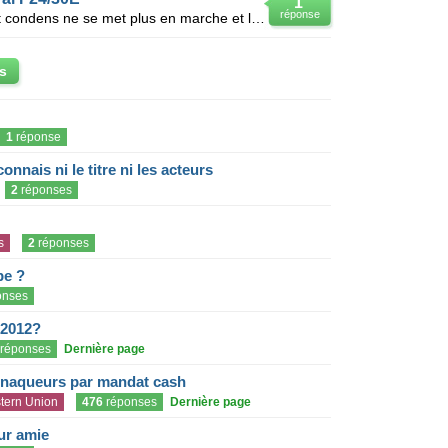
1
réponse
Ma chaudière Saunier Duval isoplit condens ne se met plus en marche et la sécurité de fonctionnement
s
1
réponse
onnais ni le titre ni les acteurs
2
réponses
s
2
réponses
pe ?
onses
 2012?
réponses
Dernière page
rnaqueurs par mandat cash
tern Union
476
réponses
Dernière page
eur amie