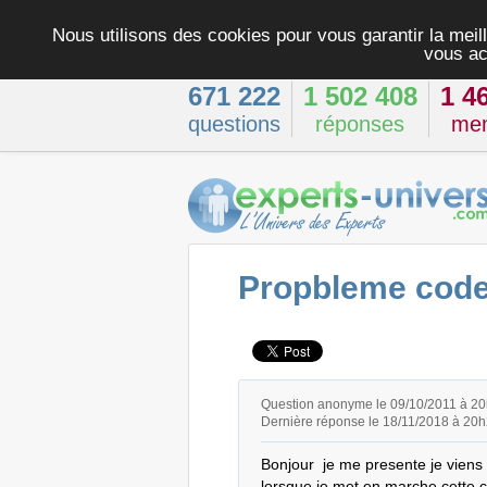
Nous utilisons des cookies pour vous garantir la meill
vous ac
671 222
1 502 408
1 4
questions
réponses
me
Propbleme code 
Question anonyme le 09/10/2011 à 2
Dernière réponse le 18/11/2018 à 20
Bonjour  je me presente je viens 
lorsque je met en marche cette c