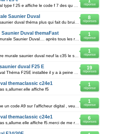
1
réponse
Bonsoir ma chaudiere saunier duval type f 25 e affiche le code f 7 des qu on la met sous tension l e
ale Saunier Duval
8
réponses
Bonjour, j'ai ma chaudière murale saunier duval théma plus qui fait du bruit comme coup de belier da
 Saunier Duval themaFast
1
réponse
Je viens d'installer une chaudière murale Saunier Duval.... après tous les réglages,les radiateurs m
1
réponse
Jai un probleme avec une chaudiere murale saunier duval neuf la c35 le sanitaire marche est le chauf
saunier duval F25 E
19
réponses
Bonjour, ma chaudière Saunier Duval Théma F25E installée il y a à peine un an, se met en sécurité et
val themaclassic c24e1
1
réponse
 s,allumer.elle affiche f5
1
réponse
Ma chaudiére Saunier Duval indique un code A9 sur l'afficheur digital , veuillez m'aider à resoudre
val themaclassic c24e1
6
réponses
Ma chaudiere toute neuf ne veut pas s,allume.elle affiche f5.merci de me repondre
al F24/30E