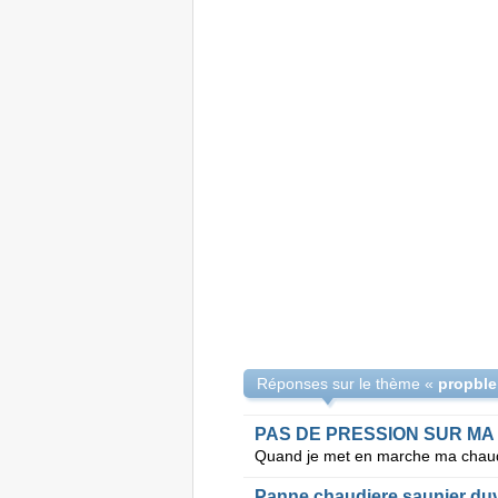
Réponses sur le thème «
Panne chaudiere saunier duva