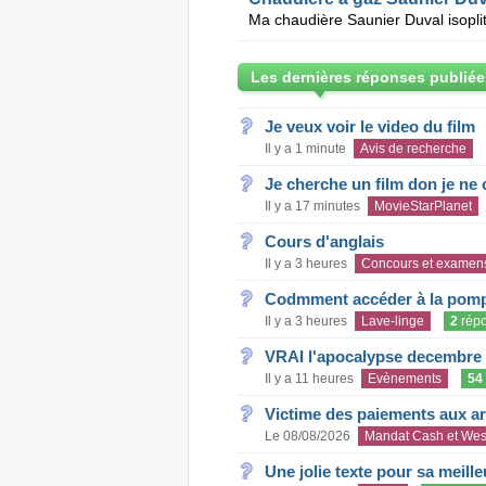
Les dernières réponses publiée
Je veux voir le video du film
Il y a 1 minute
Avis de recherche
Je cherche un film don je ne c
Il y a 17 minutes
MovieStarPlanet
Cours d'anglais
Il y a 3 heures
Concours et examen
Codmment accéder à la pom
Il y a 3 heures
Lave-linge
2
rép
VRAI l'apocalypse decembre
Il y a 11 heures
Evènements
54
Victime des paiements aux a
Le 08/08/2026
Mandat Cash et Wes
Une jolie texte pour sa meill