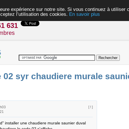
eure expérience sur notre site. Si vous continuez à utiliser
ceptez l’utilisation des cookies.
En savoir plus
61 631
mbres
02 syr chaudiere murale sauni
0h03
[ ! ]
h21
d" installer une chaudiere murale saunier duval 
haudiere le code 02 s'affiche