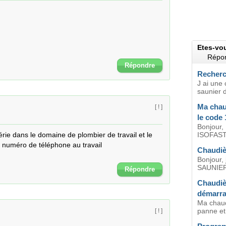
Etes-vo
Répon
Répondre
Recherc
J ai une
saunier d
Ma chau
[ ! ]
le code 
Bonjour
ie dans le domaine de plombier de travail et le 
ISOFAST 
 numéro de téléphone au travail 
Chaudiè
Bonjour, 
SAUNIER
Répondre
Chaudiè
démarra
Ma chaud
panne et 
[ ! ]