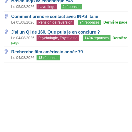
Bosch logixx8 ecoénergie F43
Le 05/08/2026
Lave-linge
4
réponses
Comment prendre contact avec INPS italie
Le 05/08/2026
Pension de réversion
74
réponses
Dernière page
J'ai un QI de 160. Que puis je en conclure ?
Le 04/08/2026
Psychologie, Psychiatrie
1404
réponses
Dernière
page
Recherche film américain année 70
Le 04/08/2026
13
réponses