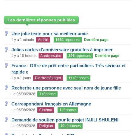
Les dernières réponses publiées
Une jolie texte pour sa meilleur amie
Il y a 1 minute
Amitié
1661
réponses
Dernière page
Jolies cartes d'anniversaire gratuites à imprimer
Il y a 10 heures
Anniversaire
396
réponses
Dernière page
France : Offre de prêt entre particuliers Très sérieux et
rapide e
Il y a 1 jours
Electroménager
11
réponses
Recherhe une personne avec seul nom de jeune fille
Le 06/08/2026
1
réponse
Correspondant français en Allemagne
Le 06/08/2026
Cinéma
1
réponse
Demande de soutien pour le projet INJILI SHULENI
Le 06/08/2026
Religion
10
réponses