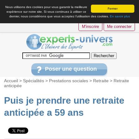
Nous utilisons des cookies pour vous garantir la meilleure
Fermer
expérience sur notre site. Si vous continuez à utiliser ce
dernier, nous considérons que vous acceptez l’utilisation des cookies.
En savoir plus
M'inscrire
Me connecter
Poser une question
Accueil
>
Spécialités
>
Prestations sociales
>
Retraite
>
Retraite
anticipée
Puis je prendre une retraite
anticipée a 59 ans