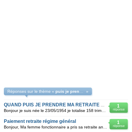
Réponses sur le thème «
puis je prendre une retraite anticipée a 59 ans
»
QUAND PUIS JE PRENDRE MA RETRAITE ANTICIPEE
1
réponse
Bonjour je suis née le 23/05/1954 je totalise 158 trimestres au31/12/2012 dont 6 avant la fin de l
Paiement retraite régime général
1
réponse
Bonjour, Ma femme fonctionnaire a pris sa retraite anticipée (3 enfants et 15 ans de service) à 50