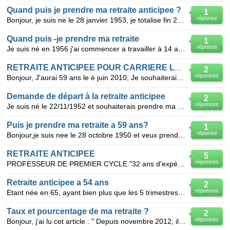
Quand puis je prendre ma retraite anticipee ?
1
réponse
Bonjour, je suis ne le 28 janvier 1953, je totalise fin 2010 169 trimestres retenus et cotises et re
Quand puis -je prendre ma retraite
1
réponse
Je suis né en 1956 j'ai commencer a travailler à 14 ans( trimestres cotisés et validés avant 16 ans
RETRAITE ANTICIPEE POUR CARRIERE LONGUE
2
réponses
Bonjour, J'aurai 59 ans le è juin 2010; Je souhaiterais prendre ma retraite le 1er juillet 2
Demande de départ à la retraite anticipee
2
réponses
Je suis né le 22/11/1952 et souhaiterais prendre ma retraite le 01/01/2009, car je remplirais toutes
Puis je prendre ma retraite a 59 ans?
1
réponse
Bonjour,je suis nee le 28 octobre 1950 et veux prendre ma retraite le plus vite possible.j'ai ete au
RETRAITE ANTICIPEE
5
réponses
PROFESSEUR DE PREMIER CYCLE "32 ans d'expérience échelle11 désire prendre ma retraite anticipée que
Retraite anticipee a 54 ans
2
réponses
Etant née en 65, ayant bien plus que les 5 trimestres minimums cotisés avant l'âge de 20ans, trois e
Taux et pourcentage de ma retraite ?
2
réponses
Bonjour, j'ai lu cet article : " Depuis novembre 2012, il est possible de prendre une retr