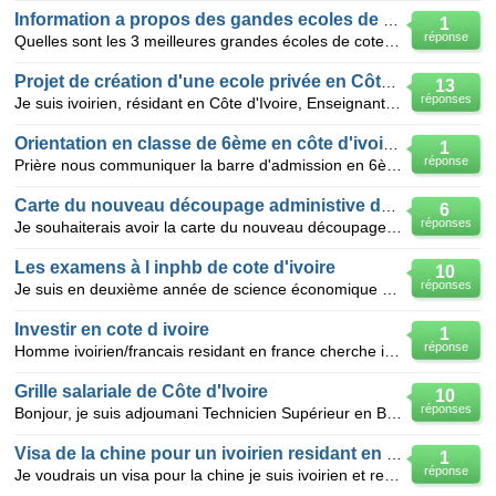
Information a propos des gandes ecoles de COTE D'IVOIRE
1
réponse
Quelles sont les 3 meilleures grandes écoles de cote d'ivoire qui enseignent la filière SYSTÈME ELEC
Projet de création d'une ecole privée en Côte d'Ivoire
13
réponses
Je suis ivoirien, résidant en Côte d'Ivoire, Enseignant au Supérieur cherche un partenaire pour la c
Orientation en classe de 6ème en côte d'ivoire, an
1
réponse
Prière nous communiquer la barre d'admission en 6ème pour l'année 2009-2010 en côte d'ivoire. Merci
Carte du nouveau découpage administive de côte d'ivoire
6
réponses
Je souhaiterais avoir la carte du nouveau découpage administrative de la côte d'ivoire après le cons
Les examens à l inphb de cote d'ivoire
10
réponses
Je suis en deuxième année de science économique à l université d abidjan cocody en cote d'ivoire je
Investir en cote d ivoire
1
réponse
Homme ivoirien/francais residant en france cherche investisseur pour la cote d ivoire dans le domai
Grille salariale de Côte d'Ivoire
10
réponses
Bonjour, je suis adjoumani Technicien Supérieur en Bâtiment. Je souhaite avoir la grille salariale d
Visa de la chine pour un ivoirien residant en cote d,ivoire.
1
réponse
Je voudrais un visa pour la chine je suis ivoirien et residant en cote d,ivoire, je cherche une pers