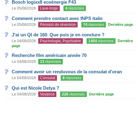
Bosch logixx8 ecoénergie F43
Le 05/08/2026
Lave-linge
4
réponses
Comment prendre contact avec INPS italie
Le 05/08/2026
Pension de réversion
74
réponses
Dernière page
J'ai un QI de 160. Que puis je en conclure ?
Le 04/08/2026
Psychologie, Psychiatrie
1404
réponses
Dernière
page
Recherche film américain année 70
Le 04/08/2026
13
réponses
Comment avoir un renduvous de la consulat d'oran
Le 04/08/2026
Consulat
8
réponses
Qui est Nicole Delya ?
Le 04/08/2026
Voyance
226
réponses
Dernière page