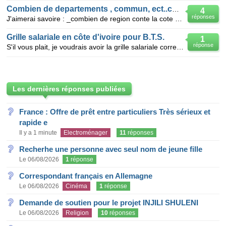
Combien de departements , commun, ect..conte la CI
4
réponses
J'aimerai savoire : _combien de region conte la cote d'ivoire? _combien de departements conte la c
Grille salariale en côte d'ivoire pour B.T.S.
1
réponse
S'il vous plait, je voudrais avoir la grille salariale correspondant au Brevet de Technicien supérie
Les dernières réponses publiées
France : Offre de prêt entre particuliers Très sérieux et
rapide e
Il y a 1 minute
Electroménager
11
réponses
Recherhe une personne avec seul nom de jeune fille
Le 06/08/2026
1
réponse
Correspondant français en Allemagne
Le 06/08/2026
Cinéma
1
réponse
Demande de soutien pour le projet INJILI SHULENI
Le 06/08/2026
Religion
10
réponses