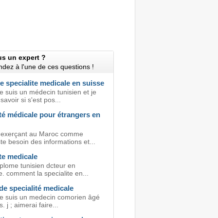
us un expert ?
dez à l'une de ces questions !
e specialite medicale en suisse
e suis un médecin tunisien et je
savoir si s'est pos...
té médicale pour étrangers en
 exerçant au Maroc comme
te besoin des informations et...
te medicale
iplome tunisien dcteur en
. comment la specialite en...
e specialité medicale
je suis un medecin comorien âgé
 j ; aimerai faire...