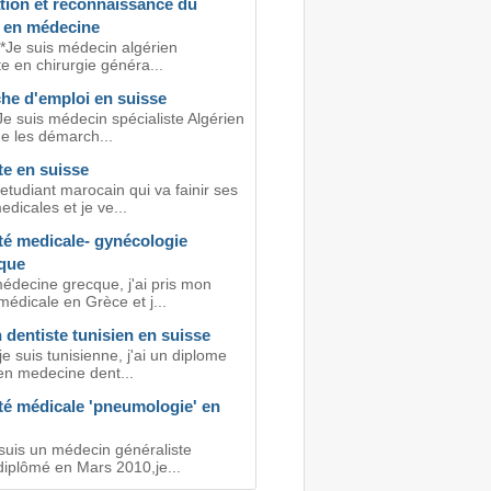
tion et reconnaissance du
 en médecine
 *Je suis médecin algérien
te en chirurgie généra...
he d'emploi en suisse
e suis médecin spécialiste Algérien
he les démarch...
te en suisse
etudiant marocain qui va fainir ses
dicales et je ve...
té medicale- gynécologie
ique
médecine grecque, j'ai pris mon
édicale en Grèce et j...
dentiste tunisien en suisse
je suis tunisienne, j'ai un diplome
 en medecine dent...
té médicale 'pneumologie' en
 suis un médecin généraliste
diplômé en Mars 2010,je...