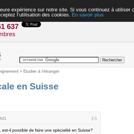
eure expérience sur notre site. Si vous continuez à utiliser
ceptez l’utilisation des cookies.
En savoir plus
61 637
mbres
eignement
>
Etudier à l'étranger
cale en Suisse
4h21
[ ! ]
 est-il possible de faire une spécialité en Suisse?