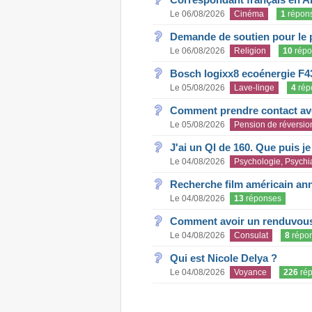
Le 06/08/2026
Cinéma
1
répon
Demande de soutien pour le 
Le 06/08/2026
Religion
10
répo
Bosch logixx8 ecoénergie F4
Le 05/08/2026
Lave-linge
4
rép
Comment prendre contact ave
Le 05/08/2026
Pension de réversio
J'ai un QI de 160. Que puis j
Le 04/08/2026
Psychologie, Psychia
Recherche film américain an
Le 04/08/2026
13
réponses
Comment avoir un renduvous 
Le 04/08/2026
Consulat
8
répo
Qui est Nicole Delya ?
Le 04/08/2026
Voyance
226
rép