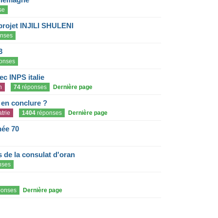
se
projet INJILI SHULENI
nses
3
onses
c INPS italie
n
74
réponses
Dernière page
e en conclure ?
trie
1404
réponses
Dernière page
née 70
de la consulat d'oran
nses
onses
Dernière page