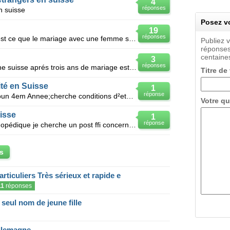
4
réponses
n suisse
Posez vo
19
réponses
Je suis un tunisien,je veux savoir est ce que le mariage avec une femme suisse en Suisse me donne le
Publiez 
réponses
centaines
3
réponses
Je suis un tunisien qui a divorcé une suisse aprés trois ans de mariage est ce que j'ai le droit de
Titre de
té en Suisse
1
réponse
Etudiante en medecine au Cameroun 4em Annee;cherche conditions d²etudes et de bourses en suisse pour
Votre qu
isse
1
réponse
Je suis un interne en chirurgie orthopédique je cherche un post ffi concernant ma spécialité en suis
s
articuliers Très sérieux et rapide e
11
réponses
eul nom de jeune fille
llemagne