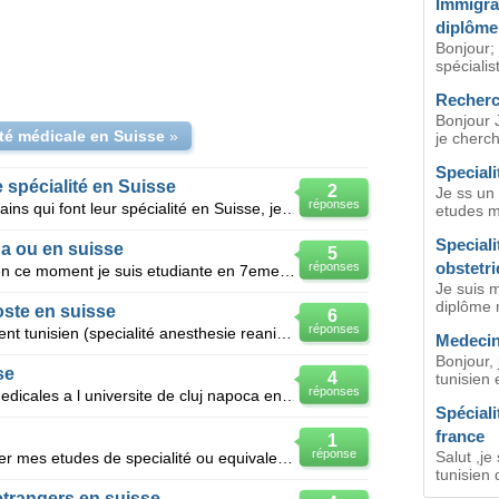
Immigra
diplôme
Bonjour;
spécialis
Recherc
Bonjour J
ité médicale en Suisse
»
je cherc
Speciali
 spécialité en Suisse
2
Je ss un 
réponses
Je recherche des médecins marocains qui font leur spécialité en Suisse, je souhaiterai qu'ils m'écla
etudes me
Speciali
da ou en suisse
5
obstetr
réponses
Bonsoir a tous je suis ivoirienne . en ce moment je suis etudiante en 7eme année de medecine a ca
Je suis 
diplôme m
oste en suisse
6
réponses
Bonjours, je suis un médecin résident tunisien (specialité anesthesie reanimation), je voulais savoi
Medecin 
Bonjour, 
se
4
tunisien
réponses
Monsieur je termine mes etudes medicales a l universite de cluj napoca en roumanie en septembre 2011
Spéciali
france
1
réponse
Salut ,je
Je suis medecin et je veux continuer mes etudes de specialité ou equivalence en suisse ou en belgiqu
tunisien 
etrangers en suisse