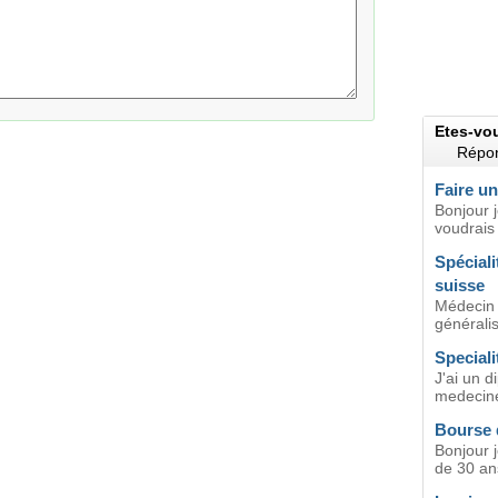
Etes-vo
Répon
Faire un
Bonjour j
voudrais 
Spéciali
suisse
Médecin
généralis
Speciali
J'ai un d
medecine
Bourse d
Bonjour 
de 30 ans.