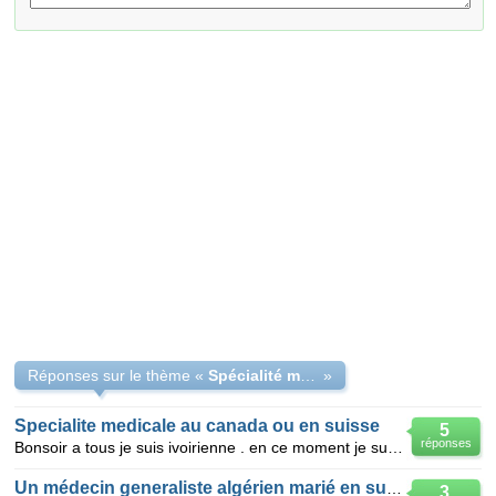
Réponses sur le thème «
Spécialité médicale pour étrangers en suisse
»
Specialite medicale au canada ou en suisse
5
réponses
Bonsoir a tous je suis ivoirienne . en ce moment je suis etudiante en 7eme année de medecine a ca
Un médecin generaliste algérien marié en suisse
3