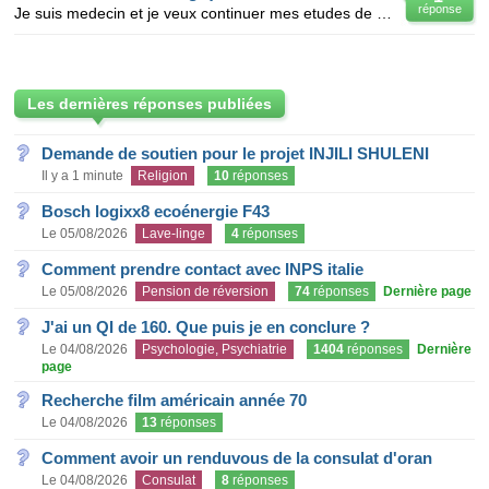
réponse
Je suis medecin et je veux continuer mes etudes de specialité ou equivalence en suisse ou en belgiqu
Les dernières réponses publiées
Demande de soutien pour le projet INJILI SHULENI
Il y a 1 minute
Religion
10
réponses
Bosch logixx8 ecoénergie F43
Le 05/08/2026
Lave-linge
4
réponses
Comment prendre contact avec INPS italie
Le 05/08/2026
Pension de réversion
74
réponses
Dernière page
J'ai un QI de 160. Que puis je en conclure ?
Le 04/08/2026
Psychologie, Psychiatrie
1404
réponses
Dernière
page
Recherche film américain année 70
Le 04/08/2026
13
réponses
Comment avoir un renduvous de la consulat d'oran
Le 04/08/2026
Consulat
8
réponses