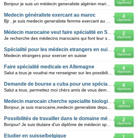
réponses
Bonjour je suis un médecin generaliste algérien marié en suisse ,je veut savoir les procédures d équ
Medecin généraliste exercant au maroc
4
réponses
Bjr , je suis medecin generaliste femme exercant au maroc dans un centre de santé depuis 3 ans, je v
Médecin marocaine veut faire spécialité en Suisse
2
réponses
Je recherche des médecins marocains qui font leur spécialité en Suisse, je souhaiterai qu'ils m'écla
Spécialité pour les médecin etrangers en suisse
4
réponses
Medecin etrangers pour exercer en suisse
Faire spécialité medicale en Allemagne
4
réponses
Salut a tous je voudrai me renseigner sur les possibilités existantes pour les medecins etrangers n
Demande de bourse a cuba pour une spécialité médicale
4
réponses
Salut a tous, permettez moi chèrs amis de vous demander le moyen pour obtenir une bourse d'étude a
Medecin marocain cherche specialite biologie belgique
1
réponse
Bonjour, je suis marocaine,medecin generaliste depuis bientot neuf ans,diplomee de la faculté de me
Possibilités de travailler dans le domaine médical en suisse
2
réponses
Bonjour! Je suis titulaire d'un diplôme de médecin spécialiste en endocrinologie obtenue en Algérie
Etudier en suisse/belgique
1