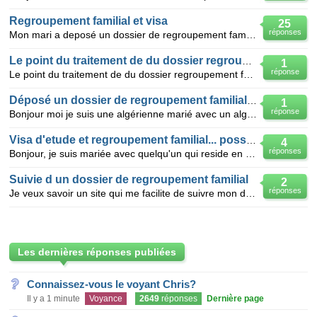
Regroupement familial et visa
25
réponses
Mon mari a deposé un dossier de regroupement familial et j'aimerai savoir si je peux demander un vis
Le point du traitement de du dossier regroupement familial
1
réponse
Le point du traitement de du dossier regroupement familial donc j ai depose depuis le 20 avril 2010
Déposé un dossier de regroupement familial a Créteil depuit 22juin 200
1
réponse
Bonjour moi je suis une algérienne marié avec un algérien qui réside en france on ai marié depuit fé
Visa d'etude et regroupement familial... possible?
4
réponses
Bonjour, je suis mariée avec quelqu'un qui reside en france et travaille labas ou moi je veux bien
Suivie d un dossier de regroupement familial
2
réponses
Je veux savoir un site qui me facilite de suivre mon dossier de regoupement familial en espagne
Les dernières réponses publiées
Connaissez-vous le voyant Chris?
Il y a 1 minute
Voyance
2649
réponses
Dernière page