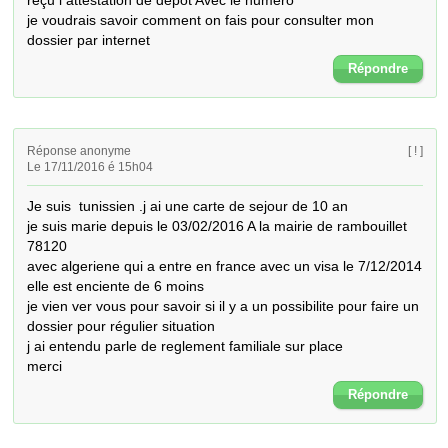
reçu l attestation de dépôt Avec le numéro 

je voudrais savoir comment on fais pour consulter mon 
dossier par internet
Répondre
Réponse anonyme
[ ! ]
Le 17/11/2016 é 15h04
Je suis  tunissien .j ai une carte de sejour de 10 an

je suis marie depuis le 03/02/2016 A la mairie de rambouillet 
78120

avec algeriene qui a entre en france avec un visa le 7/12/2014

elle est enciente de 6 moins

je vien ver vous pour savoir si il y a un possibilite pour faire un 
dossier pour régulier situation

j ai entendu parle de reglement familiale sur place

merci
Répondre