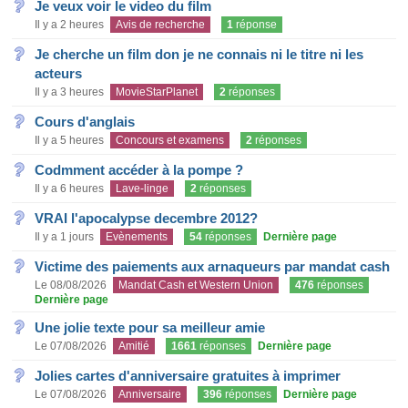
Je veux voir le video du film
Il y a 2 heures
Avis de recherche
1
réponse
Je cherche un film don je ne connais ni le titre ni les
acteurs
Il y a 3 heures
MovieStarPlanet
2
réponses
Cours d'anglais
Il y a 5 heures
Concours et examens
2
réponses
Codmment accéder à la pompe ?
Il y a 6 heures
Lave-linge
2
réponses
VRAI l'apocalypse decembre 2012?
Il y a 1 jours
Evènements
54
réponses
Dernière page
Victime des paiements aux arnaqueurs par mandat cash
Le 08/08/2026
Mandat Cash et Western Union
476
réponses
Dernière page
Une jolie texte pour sa meilleur amie
Le 07/08/2026
Amitié
1661
réponses
Dernière page
Jolies cartes d'anniversaire gratuites à imprimer
Le 07/08/2026
Anniversaire
396
réponses
Dernière page