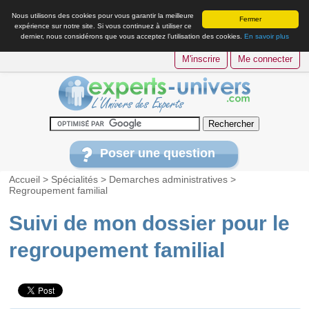
Nous utilisons des cookies pour vous garantir la meilleure
Fermer
expérience sur notre site. Si vous continuez à utiliser ce
dernier, nous considérons que vous acceptez l’utilisation des cookies.
En savoir plus
M'inscrire
Me connecter
Poser une question
Accueil
>
Spécialités
>
Demarches administratives
>
Regroupement familial
Suivi de mon dossier pour le
regroupement familial