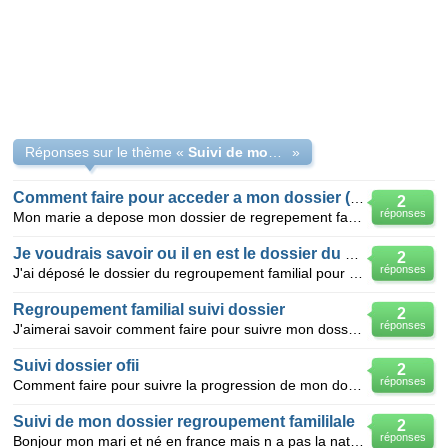
Réponses sur le thème «
Suivi de mon dossier pour le regroupement familial
»
Comment faire pour acceder a mon dossier (RF)
2
réponses
Mon marie a depose mon dossier de regrepement familial pour le rejoidre mon dossier a ete recu par l
Je voudrais savoir ou il en est le dossier du regroupement familial
2
réponses
J'ai déposé le dossier du regroupement familial pour mon mari le 28 janvier 2014. L'enquête sur le r
Regroupement familial suivi dossier
2
réponses
J'aimerai savoir comment faire pour suivre mon dossier de regroupement familial déposé en France de
Suivi dossier ofii
2
réponses
Comment faire pour suivre la progression de mon dossier"regroupement familial" merci.
Suivi de mon dossier regroupement famililale
2
réponses
Bonjour mon mari et né en france mais n a pas la nationalité française,(il a deposé un dossier de r