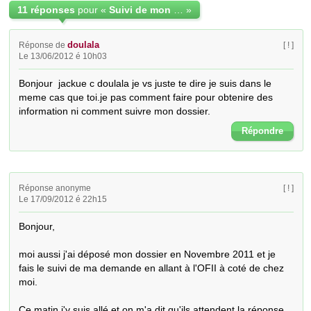
11 réponses
pour «
Suivi de mon dossier pour le regroupement familial
»
doulala
Réponse de
[ ! ]
Le 13/06/2012 é 10h03
Bonjour  jackue c doulala je vs juste te dire je suis dans le 
meme cas que toi.je pas comment faire pour obtenire des 
information ni comment suivre mon dossier.
Répondre
Réponse anonyme
[ ! ]
Le 17/09/2012 é 22h15
Bonjour,

moi aussi j'ai déposé mon dossier en Novembre 2011 et je 
fais le suivi de ma demande en allant à l'OFII à coté de chez 
moi.

Ce matin j'y suis allé et on m'a dit qu'ils attendent la réponse 