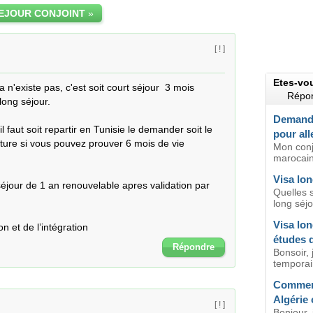
SEJOUR CONJOINT
»
[ ! ]
Etes-vo
n'existe pas, c'est soit court séjour  3 mois  
Répon
ong séjour.

Demande
l faut soit repartir en Tunisie le demander soit le 
pour al
ure si vous pouvez prouver 6 mois de vie 
Mon conj
marocain
Visa lo
séjour de 1 an renouvelable apres validation par 
Quelles s
long séjo
Visa lon
ion et de l’intégration
études d
Répondre
Bonsoir, 
temporai
Comment
Algérie 
[ ! ]
Bonjour,