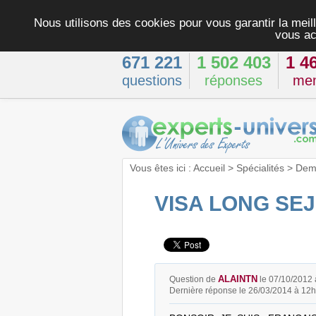
Nous utilisons des cookies pour vous garantir la meill
vous ac
671 221
1 502 403
1 4
questions
réponses
me
Vous êtes ici :
Accueil
>
Spécialités
>
Dema
VISA LONG SE
ALAINTN
Question de
le 07/10/2012
Dernière réponse le 26/03/2014 à 12