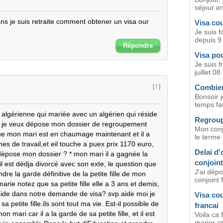
séjour en
ans je suis retraite comment obtener un visa our 
Visa cou
Je suis f
depuis 9
Répondre
Visa po
Je suis f
juillet 08
Combien
[ ! ]
Bonsoir 
temps fau
 algérienne qui mariée avec un algérien qui réside 
Regroup
et je veux dépose mon dossier de regroupement 
Mon conjo
que mon mari est en chaumage maintenant et il a 
le terme 
s de travail,et eil touche a puex prix 1170 euro, 
Delai d'
èpose mon dossier ? * mon mari il a gagnée la 
conjoint
'il est dèdja divorcé avec son exte, le question que 
J'ai dép
dre la garde définitive de la petite fille de mon 
conjoint 
ie notez que sa petite fille elle a 3 ans et demis, 
 aide dans notre demande de visa? svp aide moi je 
Visa cou
petite fille.ils sont tout ma vie. Est-il possible de 
francai
mari car il a la garde de sa petite fille, et il est 
Voila ca 
marier et 