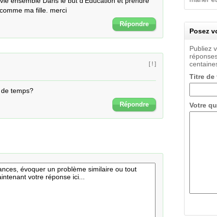
vie ensemble Dans le but d'Education et prendre 
e comme ma fille. merci
Répondre
Posez vo
Publiez 
réponses
centaines
[ ! ]
Titre de
 de temps?
Répondre
Votre qu