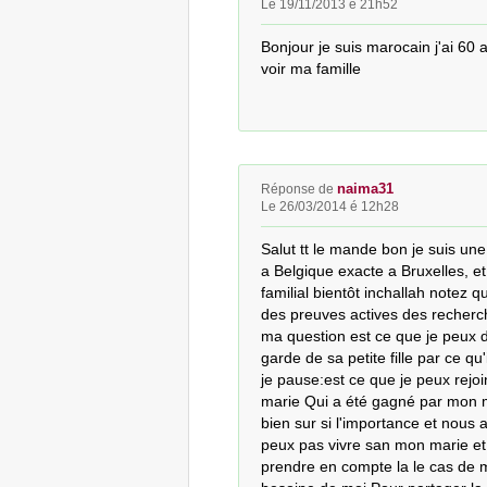
Le 19/11/2013 é 21h52
Bonjour je suis marocain j'ai 60 
voir ma famille
naima31
Réponse de
Le 26/03/2014 é 12h28
Salut tt le mande bon je suis une
a Belgique exacte a Bruxelles, 
familial bientôt inchallah notez 
des preuves actives des recherche
ma question est ce que je peux d
garde de sa petite fille par ce qu
je pause:est ce que je peux rejoin
marie Qui a été gagné par mon mar
bien sur si l'importance et nous
peux pas vivre san mon marie et sa 
prendre en compte la le cas de mon 