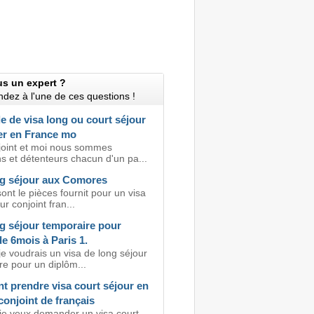
us un expert ?
dez à l'une de ces questions !
 de visa long ou court séjour
ler en France mo
oint et moi nous sommes
s et détenteurs chacun d'un pa...
ng séjour aux Comores
ont le pièces fournit pour un visa
ur conjoint fran...
g séjour temporaire pour
e 6mois à Paris 1.
je voudrais un visa de long séjour
re pour un diplôm...
 prendre visa court séjour en
conjoint de français
 je veux demander un visa court