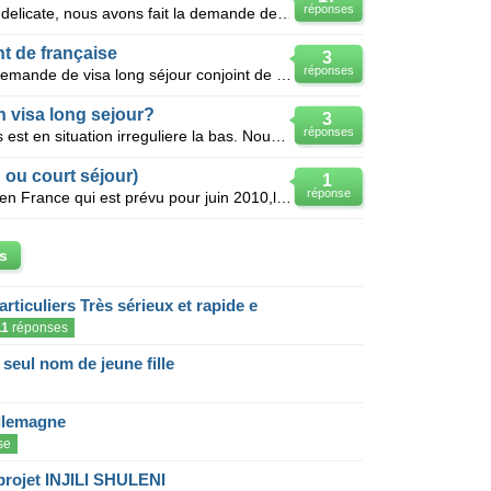
réponses
Bonjour, je suis dans une situation delicate, nous avons fait la demande de visa conjoint Français (
nt de française
3
réponses
Bonjour, mon mari a déposé une demande de visa long séjour conjoint de française avec tous les do
 visa long sejour?
3
réponses
Bonjour, Mon mari vit aux usa mais est en situation irreguliere la bas. Nous sommes maries depuis
 ou court séjour)
1
réponse
Bonjour, mon fils à sa soutenance en France qui est prévu pour juin 2010,l'ambassade lui accordera
s
articuliers Très sérieux et rapide e
11
réponses
eul nom de jeune fille
llemagne
se
projet INJILI SHULENI