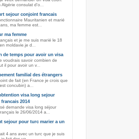
 Algérie consulat d'o...
rt sejour conjoint francais
onctionnaire Mauritanien et marié
 ans, ma femme est...
ur ma femme
rançais et je me suis marié le 18
 en moldavie.je d...
 de temps pour avoir un visa
je voudrais savoir combien de
t il pour avoir un v...
ement familial des étrangers
int de fait (en France je crois que
est concubin) a...
obtention visa long sejour
 francais 2014
osé demande visa long séjour
français le 26/06/2014 a...
t sejour pour turc marier a un
fait 4 ans avec un turc que je suis
je fait des va...