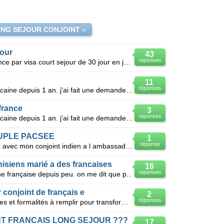
ONG SEJOUR CONJOINT
»
jour
43
réponses
Bonjour je ss algerien entre en france par visa court sejour de 30 jour en juillet 2008 et en
11
réponses
Je suis français, marié à une marocaine depuis 1 an. j'ai fait une demande de visa schengen (3 mois)
france
3
réponses
Je suis français, marié à une marocaine depuis 1 an. j'ai fait une demande de visa schengen (3 mois)
UPLE PACSEE
1
réponse
BONJOUR Pacse depuis mai 2009 avec mon conjoint indien a l ambassade de Delhi , celui a deja benef
nisiens marié a des francaises
16
réponses
Bonsoir; je suis tunisien marié a une française depuis peu. on me dit que pour la rejoindre en franc
conjoint de français e
2
réponses
Je souhaite connaitre les démarches et formalités à remplir pour transformer le visa court séjour en
NT FRANCAIS LONG SEJOUR ???
17