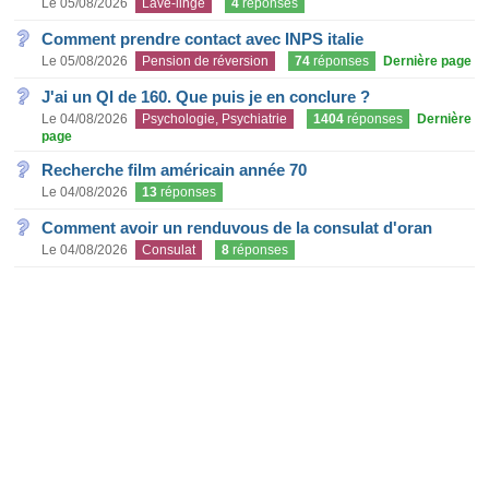
Le 05/08/2026
Lave-linge
4
réponses
Comment prendre contact avec INPS italie
Le 05/08/2026
Pension de réversion
74
réponses
Dernière page
J'ai un QI de 160. Que puis je en conclure ?
Le 04/08/2026
Psychologie, Psychiatrie
1404
réponses
Dernière
page
Recherche film américain année 70
Le 04/08/2026
13
réponses
Comment avoir un renduvous de la consulat d'oran
Le 04/08/2026
Consulat
8
réponses