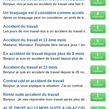
1
réponse
Bonjour, moi je suis en accident du travail cela fais trois mois et depuis je ne pe plus porter de c
Un braquage est il considere comme accident du travail
4
réponses
Apres un braquage peut on considerer un arrêt de travail en accident du travail. Merci
Accident du travail
1
réponse
Les jours de non travail dus à un accident du travail sont ils quand même totalisés dans le nombre d
Accident du travail et 13 ème mois
5
réponses
Madame, Monsieur, Employée libre service pour l 'enseigne LIDL, je suis actuellement en accident
En accident de travail depuis plus de 8 mois
1
réponse
Bonjour je suis en accident de travail depuis plus de 8 mois mais mon contrat de travail a pris term
Accident du travail et 13 mois
1
réponse
Bonjour je suis en accident de travail depuis le 26 novembre 2007 et j'aimerais savoir si j'ai le do
Contrat cdd et accident de travail
1
réponse
Bonjour, je vous explique la situation. J'ai un contrat de 6 mois, d avril à fin septembre. Le 28 ju
Rente suite accident du travail
1
réponse
Bonjour...Je vais reprendre mon travail après plus de 5 mois d'arrêt suite à un accident du travail,
AI JE DROIT AU 13 MOIS SUITE A UN ACCIDENT DE TRAV