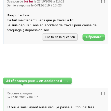
bri bri
Question de
le 27/10/2009 à 11h02
[ ! ]
Dernière réponse le 04/12/2019 à 16h23
Bonjour a tous! 

Ca fait maintenant 6 ans que je travail à lidl.

Je suis depuis 1 ans en accident de travail pour cause de 
braquage ( dépression sév...
Lire toute la question
Répondre
34 réponses
pour «
en accident de travail a lidl a t on le 13 mois?
»
Réponse anonyme
[ ! ]
Le 24/01/2011 é 09h57
Et oui je sais l ayant aussi vécu je passe au tribunal tres 