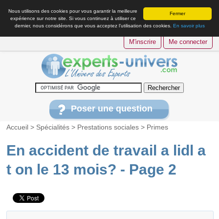
Nous utilisons des cookies pour vous garantir la meilleure
Fermer
expérience sur notre site. Si vous continuez à utiliser ce
dernier, nous considérons que vous acceptez l’utilisation des cookies.
En savoir plus
M'inscrire
Me connecter
Poser une question
Accueil
>
Spécialités
>
Prestations sociales
>
Primes
En accident de travail a lidl a
t on le 13 mois? - Page 2