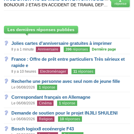
1
réponse
BONJOUR J ETAIS EN ACCIDENT DE TRAVAIL DEPUIS NOVEMBRE 2008 J USQU AU 30 MARS 2010 ET JE VOUDRAI SAV
Les dernières réponses publiées
Jolies cartes d'anniversaire gratuites à imprimer
Il y a 1 minute
Anniversaire
396
réponses
Dernière page
France : Offre de prêt entre particuliers Très sérieux et
rapide e
Il y a 10 heures
Electroménager
11
réponses
Recherhe une personne avec seul nom de jeune fille
Le 06/08/2026
1
réponse
Correspondant français en Allemagne
Le 06/08/2026
Cinéma
1
réponse
Demande de soutien pour le projet INJILI SHULENI
Le 06/08/2026
Religion
10
réponses
Bosch logixx8 ecoénergie F43