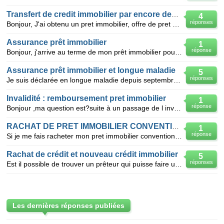
Transfert de credit immobilier par encore debloque
4
réponses
Bonjour, J'ai obtenu un pret immobilier, offre de pret signee et renvoyee, pour l'achat d'un terr
Assurance prêt immobilier
1
réponse
Bonjour, j'arrive au terme de mon prêt immobilier pour lequel j'ai souscrit une assurance extérieur
Assurance prêt immobilier et longue maladie
5
réponses
Je suis déclarée en longue maladie depuis septembre 2011 . J'ai un crédit immobilier jusqu'en 2025 .
Invalidité : remboursement pret immobilier
1
réponse
Bonjour ,ma question est?suite à un passage de l invalidite 1ère catégorie à la 2ème catégorie,mon p
RACHAT DE PRET IMMOBILIER CONVENTIONNE
1
réponse
Si je me fais racheter mon pret immobilier conventionné est-ce que je garde mes droits aux APL? Merc
Rachat de crédit et nouveau crédit immobilier
5
réponses
Est il possible de trouver un prêteur qui puisse faire un rachat de crédit important en y rajoutant
Les dernières réponses publiées