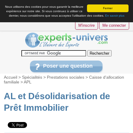
Nous utilisons des cookies pour vous garantir la meilleure
Fermer
expérience sur notre site. Si vous continuez à utiliser ce
dernier, nous considérons que vous acceptez l’utilisation des cookies.
En savoir plus
M'inscrire
Me connecter
Poser une question
Accueil
>
Spécialités
>
Prestations sociales
>
Caisse d'allocation
familiale
>
APL
AL et Désolidarisation de
Prêt Immobilier