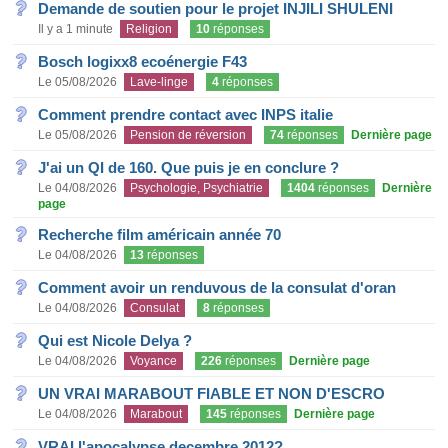
Demande de soutien pour le projet INJILI SHULENI
Il y a 1 minute
Religion
10
réponses
Bosch logixx8 ecoénergie F43
Le 05/08/2026
Lave-linge
4
réponses
Comment prendre contact avec INPS italie
Le 05/08/2026
Pension de réversion
74
réponses
Dernière page
J'ai un QI de 160. Que puis je en conclure ?
Le 04/08/2026
Psychologie, Psychiatrie
1404
réponses
Dernière
page
Recherche film américain année 70
Le 04/08/2026
13
réponses
Comment avoir un renduvous de la consulat d'oran
Le 04/08/2026
Consulat
8
réponses
Qui est Nicole Delya ?
Le 04/08/2026
Voyance
226
réponses
Dernière page
UN VRAI MARABOUT FIABLE ET NON D'ESCRO
Le 04/08/2026
Marabout
145
réponses
Dernière page
VRAI l'apocalypse decembre 2012?