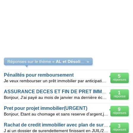
Réponses sur le thème «
AL et Désolidarisation de Prêt Immobilier
»
Pénalités pour remboursement
5
réponses
Je veux rembourser un prêt immobilier par anticipation et un prêt de rachat de crédit qui sont a tau
ASSURANCE DECES ET FIN DE PRET IMMOBILIER
1
réponse
Bonjour, J'ai payé au mois de janvier ma dernière échéance de prêt immobilier. Il y a de cela que
Pret pour projet immobilier(URGENT)
9
réponses
Bonjour, Etant au chomage et sans reserve d'argent,je souhaiterai investir dans un projet immobilie
Rachat de credit immobilier avec plan de surendettement
3
réponses
J ai un dossier de surendettement finissant en JUIL/2014 il ne reste plus que le pret immobilier 55