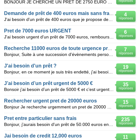
réponses
BONJOUR JE CHERCHE UN PRET DE 2750 EURO JE SUIS HONNETE ET SERIEUSE J'AI VRAIMENT BESOIN DE CETTE AR
Demande de prêt de 400 euros mais sans frais au préalable
4
réponses
J'ai besoin d'un prêt de 400 euros que je propose de rembourser sur 10/12 mois avec un intérèt r sai
Pret de 7000 euros URGENT
6
réponses
J'ai besoin urgent d'un prêt de 7000 euros, remboursable sur 48 mois avant que çà soit la "cata" j
Recherche 11000 euros de toute urgence prêt particulier
7
réponses
Bonjour, Suite à une succession d'évènements personnels lourds (séparation, perte d'emploi sans i
J'ai besoin d'un prêt ?
19
réponses
Bonjour, en ce moment je suis très endetté, j'ai besoin d'un prêt urgent pour pouvoir régler mes det
J’ai besoin d’un prêt urgent de 5000 €
35
réponses
Bonsoir j’ai besoin d’un prêt de 5000 € et c’est urgent je peux rembourser ce prêt tous les mois je
Rechercher urgent pret de 20000 euros
15
réponses
Bonjour Je recherche urgemment un pret de 20000 euro a rembourser sur 5 ans a raison de 450 a 500 e
Pret entre particulier sans frais
235
réponses
Bonjour, j'aurais besoin d'un prêt de 50.000 euros en grande urgence remboursable en 10 ans avec d
Jai besoin de credit 12,000 euros
11