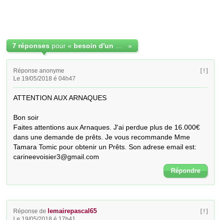
7 réponses
pour «
besoin d'un pret urgent (personnes non sérieuses s'abstenir)
»
Réponse anonyme
[ ! ]
Le 19/05/2018 é 04h47
ATTENTION AUX ARNAQUES

Bon soir

Faites attentions aux Arnaques. J'ai perdue plus de 16.000€ 
dans une demande de prêts. Je vous recommande Mme 
Tamara Tomic pour obtenir un Prêts. Son adrese email est:   
carineevoisier3@gmail.com
Répondre
lemairepascal65
Réponse de
[ ! ]
Le 19/05/2018 é 17h41