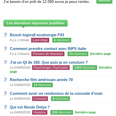
réponses
J'ai besoin d'un prêt de 12.000 euros je peux rembourser en 30 mois, j'ai besoin du prêt pour mon en
Les dernières réponses publiées
Bosch logixx8 ecoénergie F43
Il y a 1 minute
Lave-linge
4
réponses
Comment prendre contact avec INPS italie
Il y a 2 heures
Pension de réversion
74
réponses
Dernière page
J'ai un QI de 160. Que puis je en conclure ?
Le 04/08/2026
Psychologie, Psychiatrie
1404
réponses
Dernière
page
Recherche film américain année 70
Le 04/08/2026
13
réponses
Comment avoir un renduvous de la consulat d'oran
Le 04/08/2026
Consulat
8
réponses
Qui est Nicole Delya ?
Le 04/08/2026
Voyance
226
réponses
Dernière page