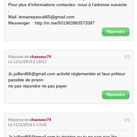
Pour plus d’informations contactez- nous à l’adresse suivante 
: 

Mail: lemairepascal65@gmail.com

Messenger  : http://m.me/501963983572087
Répondre
chasseur74
Réponse de
[ ! ]
Le 12/11/2019 é 14h12
Jc.juillard66@gmail.com activité réglementée et faux prêteur 
passible de prison

ne pas répondre ne pas payer
Répondre
chasseur74
Réponse de
[ ! ]
Le 21/11/2019 é 17h35
Jc.juillard66@gmail.com tu insistes ou tu ne sais pas lire
