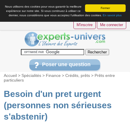
Nous utilisons des cookies pour vous garantir la meilleure
Fermer
expérience sur notre site. Si vous continuez à utiliser ce
dernier, nous considérons que vous acceptez l’utilisation des cookies.
En savoir plus
M'inscrire
Me connecter
Poser une question
Accueil
>
Spécialités
>
Finance
>
Crédits, prêts
>
Prêts entre
particuliers
Besoin d'un pret urgent
(personnes non sérieuses
s'abstenir)