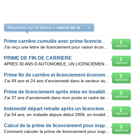
Réponses sur le thème «
calcul de la prime de licenciement pour invalidité 2
»
Prime carrière cumulée avec prime licenciemen
1
réponse
J'ai reçu une lettre de licenciement pour raison économique, 9 postes de supprimés. Au bout de 35 an
PRIME DE FIN DE CARRIERE
1
réponse
APRES 30 ANS D AUTOMOBILE, UN LICENCIEMENT M A IMPOSE DECHANGER DE METIER. COMMENT FAIRE CETTE DEMA
Prime fin de carrière et licenciement économique
2
réponses
J'ai 49 ans et 24 ans d'ancienneté dans le secteur automobile. Je vais être licencié pour motif écon
Prime de licenciement après mise en invalidité -CC 51
3
réponses
J'ai 37 ans d'ancienneté dans mon poste et cadre depuis 1992 -j'ai 58 ans Comment devrait être ca
Indemnité départ retraite après un licenciement pour maladi
1
réponse
J'ai 54 ans, en maladie depuis début 2006, en invalidité depuis mars 2007, salarié dans l'entreprise
Calcul de la prime de licenciement pour inaptitude médicale
3
réponses
Comment calculer la prime de licenciement pour inaptitude médicale constatée par le médecin du trav