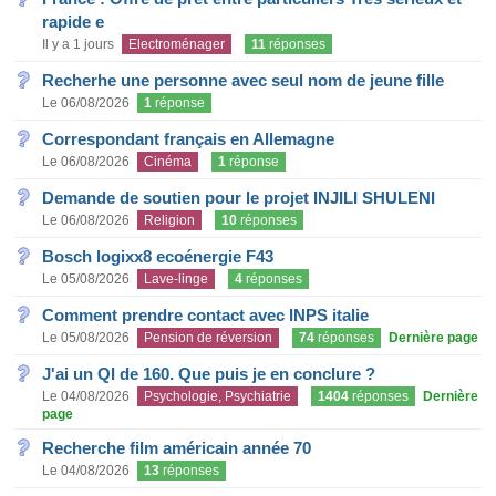
rapide e
Il y a 1 jours
Electroménager
11
réponses
Recherhe une personne avec seul nom de jeune fille
Le 06/08/2026
1
réponse
Correspondant français en Allemagne
Le 06/08/2026
Cinéma
1
réponse
Demande de soutien pour le projet INJILI SHULENI
Le 06/08/2026
Religion
10
réponses
Bosch logixx8 ecoénergie F43
Le 05/08/2026
Lave-linge
4
réponses
Comment prendre contact avec INPS italie
Le 05/08/2026
Pension de réversion
74
réponses
Dernière page
J'ai un QI de 160. Que puis je en conclure ?
Le 04/08/2026
Psychologie, Psychiatrie
1404
réponses
Dernière
page
Recherche film américain année 70
Le 04/08/2026
13
réponses