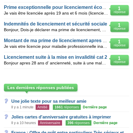
Prime exceptionnelle pour licenciement économique
1
réponse
Je vais être licenciée après 19 ans et 6 mois (licenciement économique) Je travaille à mi-temps depu
Indemnités de licenciement et sécurité sociale
1
réponse
Bonjour, Dois-je déclarer ma prime de licenciement, pour licenciement de cause maladie non profes
Montant de ma prime de licenciement apres 29 ans
1
réponse
Je vais etre licencie pour maladie professionnelle inaptitude dans mon entreprise par la medecine du
Licenciement suite à la mise en invalidité cat 2
1
réponse
Bonjour apres 28 ans d' ancienneté, suite à une maladie, je suis declaré invalide categorie 2 Comm
Les dernières réponses publiées
Une jolie texte pour sa meilleur amie
Il y a 1 minute
Amitié
1661
réponses
Dernière page
Jolies cartes d'anniversaire gratuites à imprimer
Il y a 10 heures
Anniversaire
396
réponses
Dernière page
France : Offre de prêt entre particuliers Très sérieux et