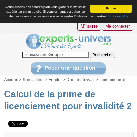
Nous utilisons des cookies pour vous garantir la meilleure
Fermer
expérience sur notre site. Si vous continuez à utiliser ce
dernier, nous considérons que vous acceptez l’utilisation des cookies.
En savoir plus
M'inscrire
Me connecter
Poser une question
Accueil
>
Spécialités
>
Emploi
>
Droit du travail
>
Licenciement
Calcul de la prime de
licenciement pour invalidité 2