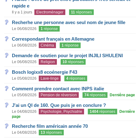
rapide e
Il y a 1 jours
Electroménager
11
réponses
Recherhe une personne avec seul nom de jeune fille
Le 06/08/2026
1
réponse
Correspondant français en Allemagne
Le 06/08/2026
Cinéma
1
réponse
Demande de soutien pour le projet INJILI SHULENI
Le 06/08/2026
Religion
10
réponses
Bosch logixx8 ecoénergie F43
Le 05/08/2026
Lave-linge
4
réponses
Comment prendre contact avec INPS italie
Le 05/08/2026
Pension de réversion
74
réponses
Dernière page
J'ai un QI de 160. Que puis je en conclure ?
Le 04/08/2026
Psychologie, Psychiatrie
1404
réponses
Dernière
page
Recherche film américain année 70
Le 04/08/2026
13
réponses