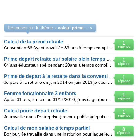
Réponses sur le thème «
calcul prime de fin de carrière après un temps partiel
»
Calcul de la prime retraite
1
réponse
Convention 66 Ayant travaillée 33 ans à temps complets dans le même établissement puis après un an
Prime départ retraite sur salaire plein temps refusée
1
réponse
64 ans éducateur spé pendant 20ans à temps complet .je suis en retraite progressive depuis deux ans
Prime de depart à la retraite dans la convention c 66
1
réponse
Je pars à la retraite en juin 2014 en juin 2013 je désire prendre du conges sans solde sur un mi te
Femme fonctionnaire 3 enfants
1
réponse
Après 31 ans, 2 mois au 31/12/2010, j'envisage (peu-être) de demander ma retraite (loi 15 ans foncti
Calcul prime depart retraite
1
réponse
Je travaille dans l'entreprise (travaux publics)depuis 1969, j'ai 57 ans je part en retraite je suis
Calcul de mon salaire à temps partiel
8
réponses
Bonjour, Je travaille dans une institution pour laquelle la durée annuelle de travail est de 1607 h