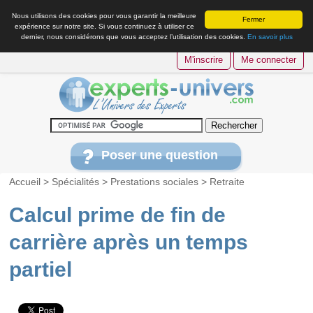
Nous utilisons des cookies pour vous garantir la meilleure
Fermer
expérience sur notre site. Si vous continuez à utiliser ce
dernier, nous considérons que vous acceptez l’utilisation des cookies.
En savoir plus
M'inscrire
Me connecter
Poser une question
Accueil
>
Spécialités
>
Prestations sociales
>
Retraite
Calcul prime de fin de
carrière après un temps
partiel