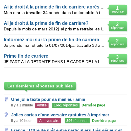
Ai je droit à la prime de fin de carriére aprés 34 ans de travail
1
réponse
Mon mari a travailler 34 année dans l automobile à t il le droit à la prime de fin de carriére il e
Ai je droit à la prime de fin de carrière?
2
réponses
Depuis le mois de mars 2012j' ai pris ma retraite les indemnitées de depart à la retraite de l' ent
Imformez moi sur la prime de fin de carriere
2
réponses
Je prends ma retraite le 01/07/2014j;ai travaille 33 ans dans le btp 10 ans en interim en cotisant a
Prime fin de carriere
3
réponses
JE PART A LA RETRAITE DANS LE CADRE DE LA LOI LONGUE CARRIERE A 58 ANS LE 1 JUILLET 2010 AI JE DRO
Les dernières réponses publiées
Une jolie texte pour sa meilleur amie
Il y a 1 minute
Amitié
1661
réponses
Dernière page
Jolies cartes d'anniversaire gratuites à imprimer
Il y a 10 heures
Anniversaire
396
réponses
Dernière page
France : Offre de prêt entre particuliers Très sérieux et