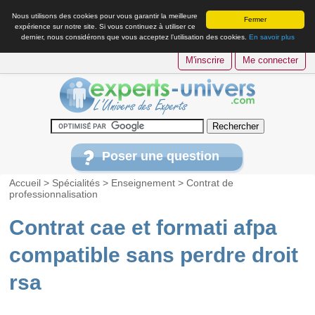
Nous utilisons des cookies pour vous garantir la meilleure
Fermer
expérience sur notre site. Si vous continuez à utiliser ce
dernier, nous considérons que vous acceptez l’utilisation des cookies.
En savoir plus
M'inscrire
Me connecter
Poser une question
Accueil
>
Spécialités
>
Enseignement
>
Contrat de
professionnalisation
Contrat cae et formati afpa
compatible sans perdre droit
rsa