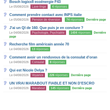
Bosch logixx8 ecoénergie F43
Le 05/08/2026
Lave-linge
4
réponses
Comment prendre contact avec INPS italie
Le 05/08/2026
Pension de réversion
74
réponses
Dernière page
J'ai un QI de 160. Que puis je en conclure ?
Le 04/08/2026
Psychologie, Psychiatrie
1404
réponses
Dernière
page
Recherche film américain année 70
Le 04/08/2026
13
réponses
Comment avoir un renduvous de la consulat d'oran
Le 04/08/2026
Consulat
8
réponses
Qui est Nicole Delya ?
Le 04/08/2026
Voyance
226
réponses
Dernière page
UN VRAI MARABOUT FIABLE ET NON D'ESCRO
Le 04/08/2026
Marabout
145
réponses
Dernière page