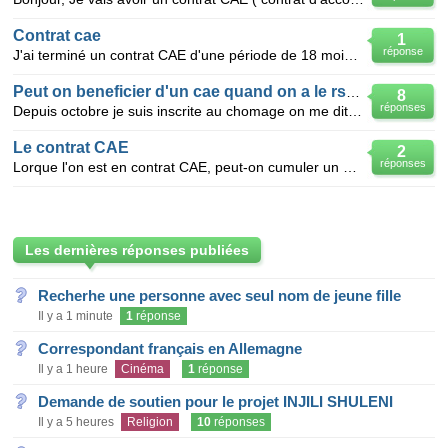
Contrat cae
1
réponse
J'ai terminé un contrat CAE d'une période de 18 mois . Combien de temps d'attente entre un autre co
Peut on beneficier d'un cae quand on a le rsa ?
8
réponses
Depuis octobre je suis inscrite au chomage on me dit que sa fais pas assez longtemps que je suis ins
Le contrat CAE
2
réponses
Lorque l'on est en contrat CAE, peut-on cumuler un autre job (sans dépasser bien sûr le temps de tra
Les dernières réponses publiées
Recherhe une personne avec seul nom de jeune fille
Il y a 1 minute
1
réponse
Correspondant français en Allemagne
Il y a 1 heure
Cinéma
1
réponse
Demande de soutien pour le projet INJILI SHULENI
Il y a 5 heures
Religion
10
réponses