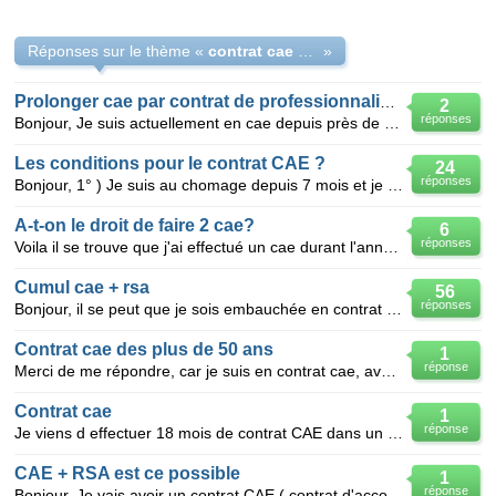
Réponses sur le thème «
contrat cae et formati afpa compatible sans perdre droit rsa
»
Prolonger cae par contrat de professionnalisation
2
réponses
Bonjour, Je suis actuellement en cae depuis près de 2 ans et le poste ayant evolué depuis quelque
Les conditions pour le contrat CAE ?
24
réponses
Bonjour, 1° ) Je suis au chomage depuis 7 mois et je voudrai faire un contrat CAE avec mon ancien
A-t-on le droit de faire 2 cae?
6
réponses
Voila il se trouve que j'ai effectué un cae durant l'année 2007 qui n'a duré que 1ans.Je voudrai tra
Cumul cae + rsa
56
réponses
Bonjour, il se peut que je sois embauchée en contrat CAE (j'ai plus de 50 ans), y a-t-il possibilit
Contrat cae des plus de 50 ans
1
réponse
Merci de me répondre, car je suis en contrat cae, avec beaucoup de soucis de santé, peut-on me faire
Contrat cae
1
réponse
Je viens d effectuer 18 mois de contrat CAE dans un établisement. Actuellement au chomage, un autre
CAE + RSA est ce possible
1
réponse
Bonjour, Je vais avoir un contrat CAE ( contrat d'accompagnement a l'emploi ) pour une durée de s