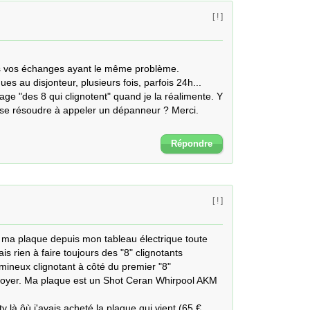
[ ! ]
s vos échanges ayant le même problème.

es au disjonteur, plusieurs fois, parfois 24h... 
e "des 8 qui clignotent" quand je la réalimente. Y 
il se résoudre à appeler un dépanneur ? Merci. 
Répondre
[ ! ]
e ma plaque depuis mon tableau électrique toute 
is rien à faire toujours des "8" clignotants 
ineux clignotant à côté du premier "8" 
 foyer. Ma plaque est un Shot Ceran Whirpool AKM 
 là ôù j'avais acheté la plaque qui vient (65 € 