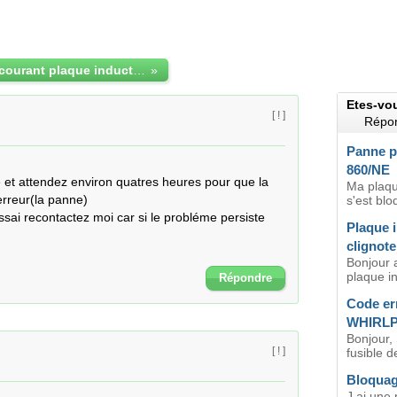
coupure de courant plaque induction Whirlpool bloquée
»
Etes-vo
[ ! ]
Répon
Panne p
860/NE
né et attendez environ quatres heures pour que la 
Ma plaqu
rreur(la panne)

s'est blo
sai recontactez moi car si le probléme persiste 
Plaque 
clignote
Bonjour 
plaque in
Répondre
Code er
WHIRLP
Bonjour,
[ ! ]
fusible d
Bloquage
J ai une 