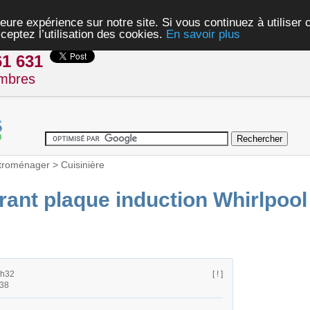
eure expérience sur notre site. Si vous continuez à utiliser
ceptez l’utilisation des cookies.
En savoir plus
61 631
mbres
troménager
>
Cuisinière
ant plaque induction Whirlpool
3h32
[ ! ]
h38