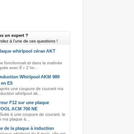
us un expert ?
dez à l'une de ces questions !
laque whirlpool céran AKT
e fonctionnait et dans la matinée
quée avec E r 2 Im...
induction Whirlpool AKM 989
 en E5
après une coupure de courant ma
duction whirlpool ak...
reur F12 sur une plaque
OOL ACM 700 NE
 Suite à une coupure de courant, le
e ma plaque à...
 de la plaque à induction
plaque whirlpool de 6 mois, elle est