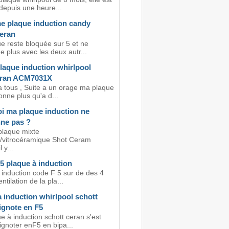
depuis une heure...
e plaque induction candy
ceran
e reste bloquée sur 5 et ne
e plus avec les deux autr...
laque induction whirlpool
cran ACM7031X
a tous , Suite a un orage ma plaque
onne plus qu'a d...
i ma plaque induction ne
nne pas ?
plaque mixte
n/vitrocéramique Shot Ceram
 y...
5 plaque à induction
 induction code F 5 sur de des 4
ntilation de la pla...
 induction whirlpool schott
ignote en F5
 à induction schott ceran s'est
ignoter enF5 en bipa...