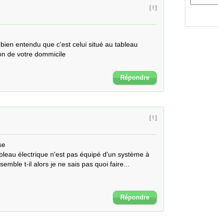
[ ! ]
t bien entendu que c'est celui situé au tableau 
ion de votre dommicile

Répondre
[ ! ]
e

bleau électrique n'est pas équipé d'un système à 
emble t-il alors je ne sais pas quoi faire...

Répondre