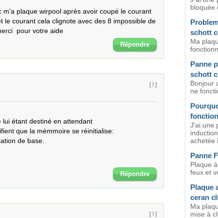
bloquée 
 m'a plaque wirpool après avoir coupé le courant 
 le courant cela clignote avec des 8 impossible de 
Problem
erci  pour votre aide
schott 
Ma plaqu
Répondre
fonctionn
Panne p
schott 
Bonjour 
[ ! ]
ne foncti
Pourquo
fonctio
 lui étant destiné en attendant 

J'ai une 
fient que la mémmoire se réinitialise:

inductio
ation de base.

achetée il
Panne F
Plaque à
feux et ve
Répondre
Plaque a
ceran cl
Ma plaque
mise à cl
[ ! ]