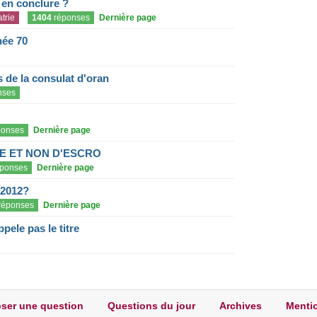
e en conclure ?
trie
1404
réponses
Dernière page
née 70
de la consulat d'oran
nses
onses
Dernière page
E ET NON D'ESCRO
ponses
Dernière page
 2012?
réponses
Dernière page
pele pas le titre
ser une question
Questions du jour
Archives
Mentio