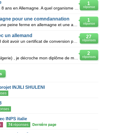
e
1
réponse
J'ai travaillé 15 ans en France puis 8 ans en Allemagne. A quel organisme en Allemagne doit-je m'adr
llemagne pour une comndannation
1
réponse
Urgent svp j'ais été comndanné a une peine ferme en allemagne et une amande.En france il y aurait eu
ec un allemand
27
réponses
Mon fiancé vit en Allemagne mais il doit avoir un certificat de conversion pour pouvoir se marier, p
2
réponses
Je suis d´un pays hors européen(algerie) , je décroche mon diplôme de médecin généraliste bientôt (q
s
projet INJILI SHULENI
nses
3
onses
c INPS italie
n
74
réponses
Dernière page