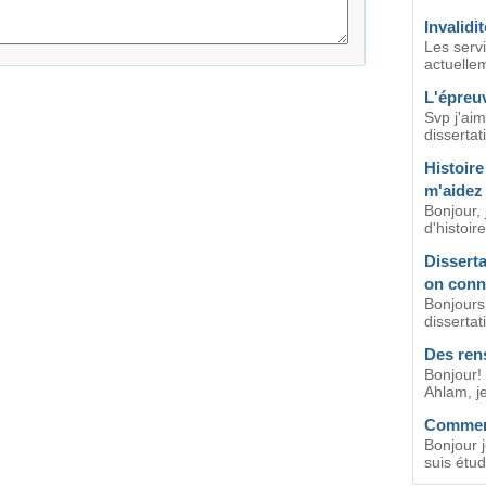
Invalidi
Les serv
actuelle
L'épreuv
Svp j'aim
dissertat
Histoir
m'aidez
Bonjour, 
d'histoir
Disserta
on conna
Bonjours,
dissertati
Des ren
Bonjour!
Ahlam, j
Comment
Bonjour 
suis étud