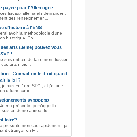
té payée poar l'Allemagne
ices fiscaux allemands demandent
ment des renseignemen...
e d'histoire à l'ENS
erai avoir la méthodologie d'une
ion historique. Co...
e des arts (3eme) pouvez vous
 SVP !!
je suis entrain de faire mon dossier
e des arts mais...
tion : Connait-on le droit quand
it la loi ?
 je suis en 1ere STG , et j'ai une
on a faire sur c...
seignements svpppppp
 Je me présente, je m'appelle
e suis en 3ème année de...
 faire?
je présente mon cas rapidement, je
iant étranger en F...