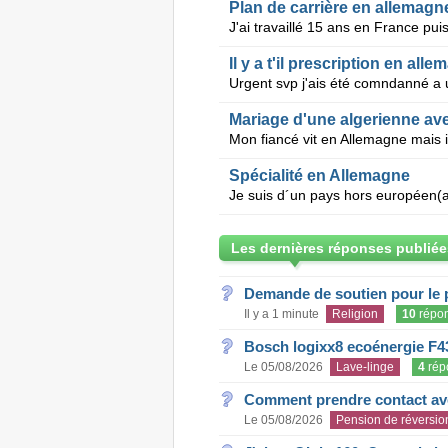
Plan de carrière en allemagn
Il y a t'il prescription en a
Mariage d'une algerienne av
Spécialité en Allemagne
Les dernières réponses publiée
Demande de soutien pour le 
Il y a 1 minute
Religion
10
répo
Bosch logixx8 ecoénergie F4
Le 05/08/2026
Lave-linge
4
rép
Comment prendre contact ave
Le 05/08/2026
Pension de réversio