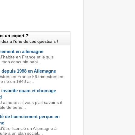
us un expert ?
dez à l'une de ces questions !
ement en allemagne
J'habite en France et je suis
. mon concubin habi...
é depuis 1988 en Allemagne
estres en France 56 trimestres en
e né en 1948 ai...
 invadite cpam et chomage
d
 aimerai s il vous plait savoir s il
ble de bene...
té de licenciement perçue en
ne
d'être licencié en Allemagne à
ite à un plan social....