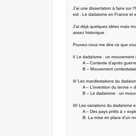
J'ai une dissertation à faire sur l'
est : Le dadaisme en France et e
J'ai déjà quelques idées mais mon
assez historique : 

Pouvez-vous me dire ce que vous 
I/ Le dadaïsme : un mouvement r
	A – Contexte d’après guerre en France et en Allemagne

	B – Mouvement contestataire

II/ Les manifestations du dadaïs
	A – L’invention du terme « dada »

	B – Le dadaïsme : un mouvement artistique de l’entre-deux-guerres

III/ Les variations du dadaïsme e
	A – Des pays prêts à « exploser »

	B- La mise en place d’un m