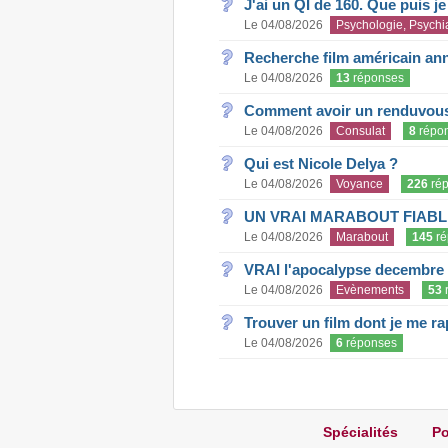
J'ai un QI de 160. Que puis j
Le 04/08/2026
Psychologie, Psychia
Recherche film américain an
Le 04/08/2026
13
réponses
Comment avoir un renduvous 
Le 04/08/2026
Consulat
8
répo
Qui est Nicole Delya ?
Le 04/08/2026
Voyance
226
rép
UN VRAI MARABOUT FIABL
Le 04/08/2026
Marabout
145
ré
VRAI l'apocalypse decembre
Le 04/08/2026
Evènements
53
Trouver un film dont je me rap
Le 04/08/2026
6
réponses
Spécialités
Po