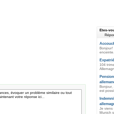
Etes-vo
Répon
Accouch
Bonjour! 
enceinte
Expatri
104 trim
Allemagn
Pension
alleman
Bonjour, J
est possi
Indemni
allemag
Je viens 
Munich su