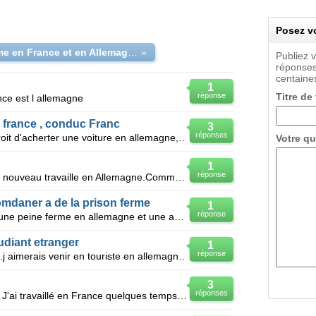
Posez vo
Dadaisme en France et en Allemagne
»
Publiez 
réponses
centaines
1
réponse
Titre de
nce est l allemagne
 france , conduc Franc
3
réponses
Une société Française a t elle le droit d'acherter une voiture en allemagne, de faire le leasing en
Votre qu
1
réponse
Bonjour,je viens de commencer un nouveau travaille en Allemagne.Comment ca se passe pour la caisse m
omdaner a de la prison ferme
1
réponse
Urgent svp j'ais été comndanné a une peine ferme en allemagne et une amande en france il y aurait eu
udiant etranger
1
réponse
Je vis en russie(saint petersbourg).j aimerais venir en touriste en allemagne ou belgique,france.que
3
réponses
Je réside en Allemagne depuis 67. J'ai travaillé en France quelques temps. J'aimerai pouvoir faire u