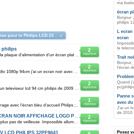
ma livebo
écran p
Bonjour 
philips 12
L ecran 
Dalle écran pour tv Philips LCD 23HF5474/10
»
ecran
Impossibl
la telec
 philips
2
réponses
Bonjour, Je suis à la recherche de la plaque d'alimentation d'un écran plat LCD philips model 37PFL
Trait no
Bonjour, 
2
l'écran d
réponses
J'ai un tv lcd philips de mai 2009 hdtv 1080p 94cm j'ai un ecran noir avec du son cette panne est
Problem
Quand j'
2
pc(philips
réponses
J'ai du son mais un ecran noir sur un televiseur lcd 94 cm philips de 2009 quelle est cette panne et
Panne s
1
avec du
réponse
Mon écran s'allume bien au démarrage avec l'écran bleu d'accueil Philips ; puis c'est écran noir ave
J'ai un t
de 2010 .
Tv philips 42PFL3007H/12 ECRAN NOIR AFFICHAGE LOGO PHILIPS
2
réponses
Bonjour télécommande ne répond plus pas de veilleuse. Impossible allumer tv. il faut que je débra
Posez vo
 TV LCD PHILIPS 32PF9641
6