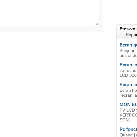
Etes-vo
Répon
Ecran qu
Bonjour,
ans et de
Ecran lc
Je recher
LCD 8204
Ecran l
Ecran hp
l'écran l
MON EC
TV LCD 
VERT C
SON...
Pc fonct
Quand j a