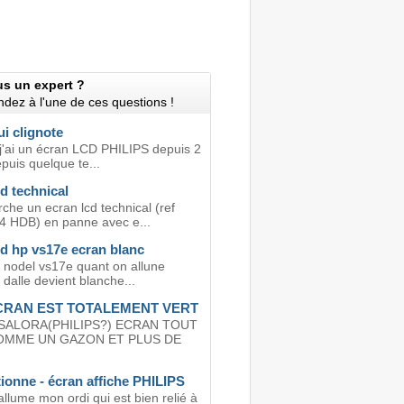
us un expert ?
dez à l'une de ces questions !
i clignote
 j'ai un écran LCD PHILIPS depuis 2
puis quelque te...
d technical
che un ecran lcd technical (ref
 HDB) en panne avec e...
cd hp vs17e ecran blanc
 nodel vs17e quant on allune
a dalle devient blanche...
RAN EST TOTALEMENT VERT
SALORA(PHILIPS?) ECRAN TOUT
OMME UN GAZON ET PLUS DE
ionne - écran affiche PHILIPS
llume mon ordi qui est bien relié à