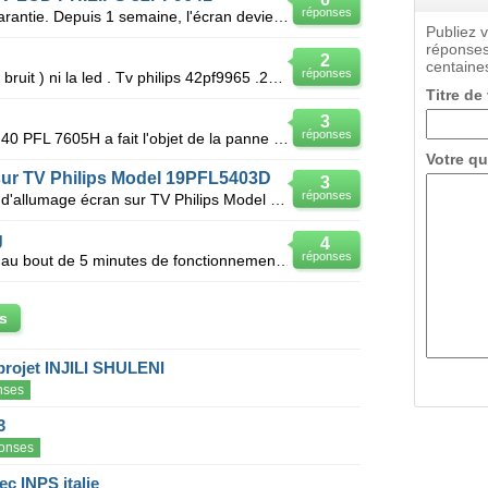
réponses
TV acheté le 31/03/07 plus sous garantie. Depuis 1 semaine, l'écran devient noir après 15mn environ,
Publiez 
réponses
2
centaines
réponses
L ecran ne s allume plus( apres un bruit ) ni la led . Tv philips 42pf9965 .2003- 2004 .pixel plus.
Titre de
3
réponses
Bonjour, Ma télévision LCD Philips 40 PFL 7605H a fait l'objet de la panne suivante : L'écran
Votre qu
sur TV Philips Model 19PFL5403D
3
réponses
Bonjour, je rencontre un problème d'allumage écran sur TV Philips Model 19PFL5403D: A la mis
g
4
réponses
Bjr voila j'ai un écran lcd LE32R86 au bout de 5 minutes de fonctionnement l'écran vire au rouge pui
s
projet INJILI SHULENI
nses
3
onses
c INPS italie