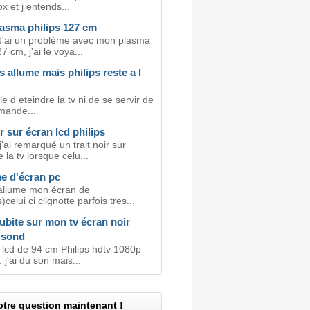
x et j entends...
lasma philips 127 cm
J'ai un problème avec mon plasma
7 cm, j'ai le voya...
s allume mais philips reste a l
e d eteindre la tv ni de se servir de
omande...
ir sur écran lcd philips
j'ai remarqué un trait noir sur
e la tv lorsque celu...
e d'écran pc
allume mon écran de
)celui ci clignotte parfois tres...
ubite sur mon tv écran noir
 sond
v lcd de 94 cm Philips hdtv 1080p
 j'ai du son mais...
tre question maintenant !