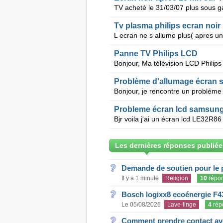
Tv plasma philips ecran noir
Panne TV Philips LCD
Problème d'allumage écran 
Probleme écran lcd samsun
Les dernières réponses publiée
Demande de soutien pour le 
Il y a 1 minute
Religion
10
répo
Bosch logixx8 ecoénergie F4
Le 05/08/2026
Lave-linge
4
rép
Comment prendre contact ave