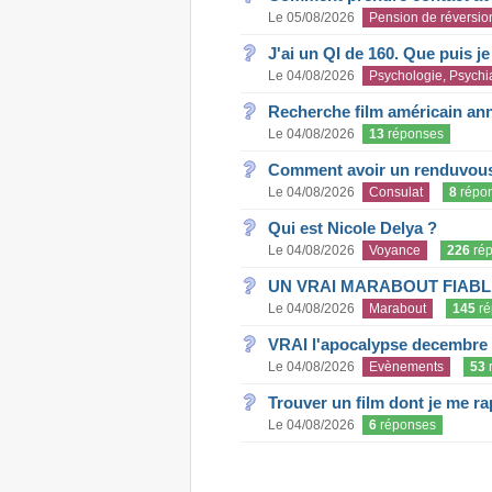
Le 05/08/2026
Pension de réversio
J'ai un QI de 160. Que puis j
Le 04/08/2026
Psychologie, Psychia
Recherche film américain an
Le 04/08/2026
13
réponses
Comment avoir un renduvous 
Le 04/08/2026
Consulat
8
répo
Qui est Nicole Delya ?
Le 04/08/2026
Voyance
226
rép
UN VRAI MARABOUT FIABL
Le 04/08/2026
Marabout
145
ré
VRAI l'apocalypse decembre
Le 04/08/2026
Evènements
53
Trouver un film dont je me rap
Le 04/08/2026
6
réponses