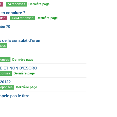
n
74
réponses
Dernière page
e en conclure ?
trie
1404
réponses
Dernière page
née 70
de la consulat d'oran
nses
onses
Dernière page
E ET NON D'ESCRO
ponses
Dernière page
 2012?
réponses
Dernière page
pele pas le titre