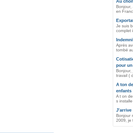
Au cho
Bonjour, 
en France
Exportat
Je suis b
complet i
Indemni
Après avo
tombé au
Cotisat
pour un 
Bonjour, 
travail ( 
A ton d
enfants
A t on de
s instal
J'arrive
Bonjour 
2009, je 