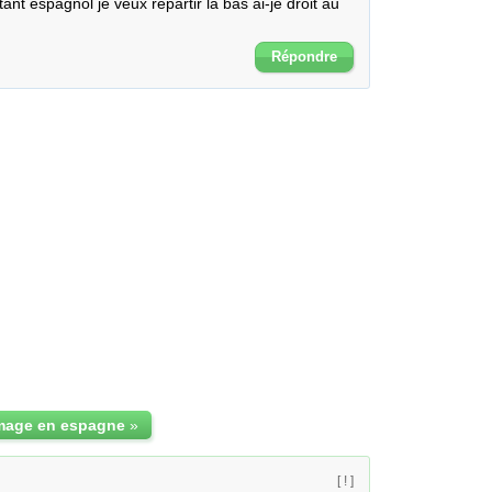
t espagnol je veux repartir la bas ai-je droit au 
Répondre
age en espagne
»
[ ! ]