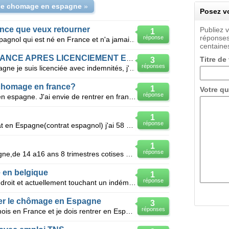
e chomage en espagne
»
Posez vo
nce que veux retourner
Publiez 
1
réponses
réponse
Bonjour je voudrais savoir si un espagnol qui est né en France et n'a jamais travaillé hors de Franc
centaines
DROIT AU CHOMAGE EN FRANCE APRES LICENCIEMENT EN ESPAGNE
Titre de
3
réponses
Après 7 années travaillées en Espagne je suis licenciée avec indemnités, j'ai 2 solutions -soit je
 chomage en france?
1
Votre qu
réponse
Bonjour, Je travaille depuis 3 ans en espagne. J'ai envie de rentrer en france. Si je me retrouv
1
réponse
Bonjour : on me propose un contrat en Espagne(contrat espagnol) j'ai 58 ans et inscrit au chomage
1
réponse
Bonjour né le 10/04/1953 en espagne,de 14 a16 ans 8 trimestres cotises en espagne 33 trimestres cot
 en belgique
1
réponse
Mon mari est espagnol licencié en droit et actuellement touchant un indémnitée de chômage, moi je s
cher le chômage en Espagne
3
réponses
Bonjour; J'ai travaillé pendant 11 mois en France et je dois rentrer en Espagne où j'habite, est-ce