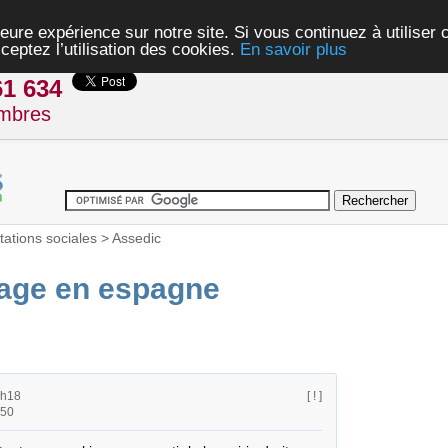
eure expérience sur notre site. Si vous continuez à utiliser
ceptez l’utilisation des cookies.
En savoir plus
61 634
mbres
tations sociales
>
Assedic
ge en espagne
4h18
[ ! ]
h50