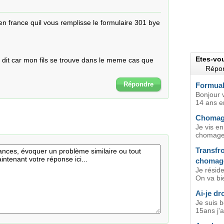
n france quil vous remplisse le formulaire 301 bye 
Etes-vo
 dit car mon fils se trouve dans le meme cas que
Répon
Répondre
Formual
Bonjour v
14 ans en
Chomag
Je vis e
chomage à
Transfro
chomag
Je réside
On va bie
Ai-je dr
Je suis b
15ans j'ai