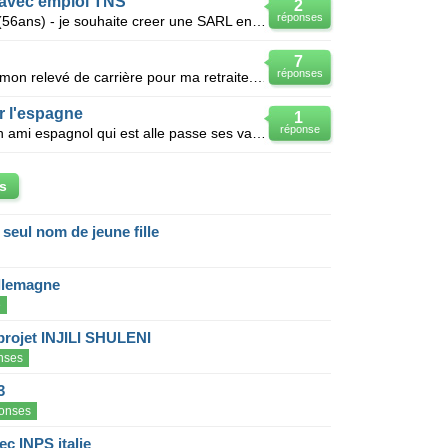
avec emploi TNS
2
réponses
Je suis actuellement au chomage (56ans) - je souhaite creer une SARL en etant TNS - je pensais que l
7
réponses
Bonjour, Je suis entrain de valider mon relevé de carrière pour ma retraite. J'ai été au chômage
r l'espagne
1
réponse
Je suis une camerounaise et j'ai un ami espagnol qui est alle passe ses vacances en espagne et voula
s
eul nom de jeune fille
llemagne
e
projet INJILI SHULENI
nses
3
onses
c INPS italie