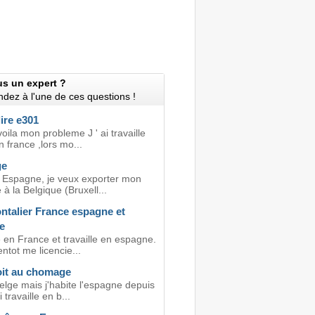
us un expert ?
dez à l'une de ces questions !
ire e301
oila mon probleme J ' ai travaille
 france ,lors mo...
e
n Espagne, je veux exporter mon
 la Belgique (Bruxell...
ntalier France espagne et
e
 en France et travaille en espagne.
ntot me licencie...
oit au chomage
elge mais j'habite l'espagne depuis
 travaille en b...