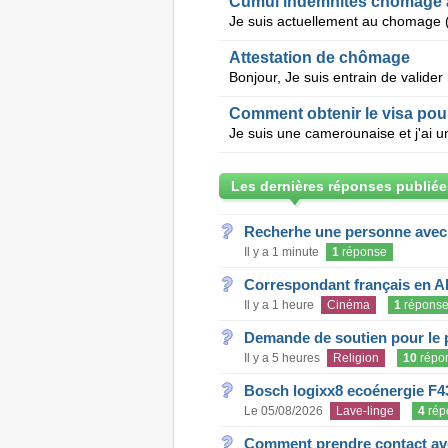
Cumul indemnites chomage 
Attestation de chômage
Comment obtenir le visa pou
Les dernières réponses publiée
Recherhe une personne avec s
Il y a 1 minute
1
réponse
Correspondant français en A
Il y a 1 heure
Cinéma
1
répons
Demande de soutien pour le 
Il y a 5 heures
Religion
10
répo
Bosch logixx8 ecoénergie F4
Le 05/08/2026
Lave-linge
4
rép
Comment prendre contact ave