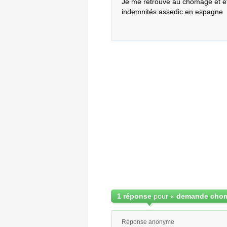
Je me retrouve au chomage et etan
indemnités assedic en espagne
1 réponse
pour «
demande chom
Réponse anonyme