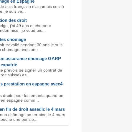
mâge en Espagne
Je suis française n'ai jamais cotisé
, je suis ve...
ion des droit
elge, j'ai 49 ans et chomeur
ndemnise , je voudrais...
tes chomage
ir travallé pendant 30 ans je suis
 chomage avec une...
ion assurance chomage GARP
expatrié
je prévois de signer un contrat de
droit suisse) as...
es prestation en espagne avec4
s droits pour les enfants quand on
le en espagne comm...
 en fin de droit assedic le 4 mars
mon chômage se termine le 4 mars
touche une pensio...