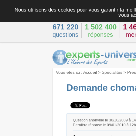
Nous utilisons des cookies pour vous garantir la meill
vous ac
671 220
1 502 400
1 4
questions
réponses
me
Vous êtes ici :
Accueil
>
Spécialités
>
Pres
Demande choma
Question anonyme le 30/10/2009 à 1
Dernière réponse le 09/01/2010 à 12