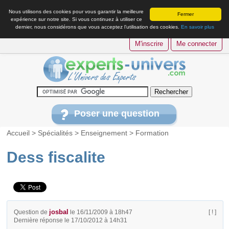
Nous utilisons des cookies pour vous garantir la meilleure
Fermer
expérience sur notre site. Si vous continuez à utiliser ce
dernier, nous considérons que vous acceptez l’utilisation des cookies.
En savoir plus
M'inscrire
Me connecter
Poser une question
Accueil
>
Spécialités
>
Enseignement
>
Formation
Dess fiscalite
josbal
Question de
le 16/11/2009 à 18h47
[ ! ]
Dernière réponse le 17/10/2012 à 14h31