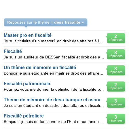
Réponses sur le thème «
dess fiscalite
»
Master pro en fiscalité
2
réponses
Je suis titulaire d'un master1 en droit des affaires à la fac de droit de brazzaville. je cherche do
Fiscalité
3
réponses
Je suis un auditeur de DESSen fiscalité et droit des affaires dans une grande ecole en CI.je suis en
Un thème de memoire en fiscalité
3
réponses
Bonsoir je suis etudiante en maitrise droit des affaires et je cherche un thème de memoire de fin d
Fiscalité patrimoniale
2
réponses
Pourriez vous me donner la définition de la fiscalité patrimoniale ainsi que les personnes assujetis
Thème de mémoire de dess:banque et assurance
3
réponses
Je suis un étudiant en dessdroit des affaires et fiscalité et nécissitant d'urgence un thème en ce
Fiscalité pétroliere
3
réponses
Bonjour : je suis en fonctioneur de l'Etat mauritanienne je cherche d'une formation annuel sur la fi