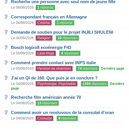
Recherhe une personne avec seul nom de jeune fille
Le 06/08/2026
1
réponse
Correspondant français en Allemagne
Le 06/08/2026
Cinéma
1
réponse
Demande de soutien pour le projet INJILI SHULENI
Le 06/08/2026
Religion
10
réponses
Bosch logixx8 ecoénergie F43
Le 05/08/2026
Lave-linge
4
réponses
Comment prendre contact avec INPS italie
Le 05/08/2026
Pension de réversion
74
réponses
Dernière page
J'ai un QI de 160. Que puis je en conclure ?
Le 04/08/2026
Psychologie, Psychiatrie
1404
réponses
Dernière
page
Recherche film américain année 70
Le 04/08/2026
13
réponses
Comment avoir un renduvous de la consulat d'oran
Le 04/08/2026
Consulat
8
réponses