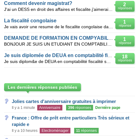
Comment devenir magistrat?
2
réponses
J'ai un DESS en droit des affaires et fiscalite.j'aimerai savoir comment devenir magistrate ou avoca
La fiscalité congolaise
1
réponse
Je vais avoir une resume de le fiscalite congolaise dans quelque ligne
DEMANDE DE FORMATION EN COMPYABILITE ET FISCALITE
1
réponse
BONJOUR JE SUIS UN ETUDIANT EN COMPTABILITE ET FISCALITE JE VEUX INTEGRER UNE GRANDE DE COMPTABILITE
Je suis diplomée de DEUA en comptabilité fiscalité
18
réponses
Je suis diplom&e de DEUA en comptabilité fiscalité sa fait un ANS et je ne suis pas majeure de prom
Les dernières réponses publiées
Jolies cartes d'anniversaire gratuites à imprimer
Il y a 1 minute
Anniversaire
396
réponses
Dernière page
France : Offre de prêt entre particuliers Très sérieux et
rapide e
Il y a 10 heures
Electroménager
11
réponses