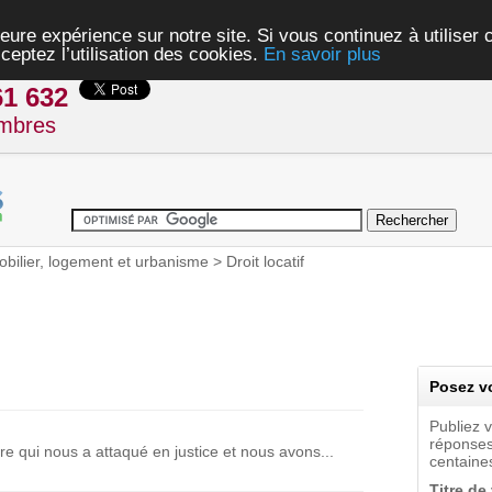
eure expérience sur notre site. Si vous continuez à utiliser
ceptez l’utilisation des cookies.
En savoir plus
61 632
mbres
bilier, logement et urbanisme
>
Droit locatif
Posez vo
Publiez 
réponses
ire qui nous a attaqué en justice et nous avons...
centaines
Titre de