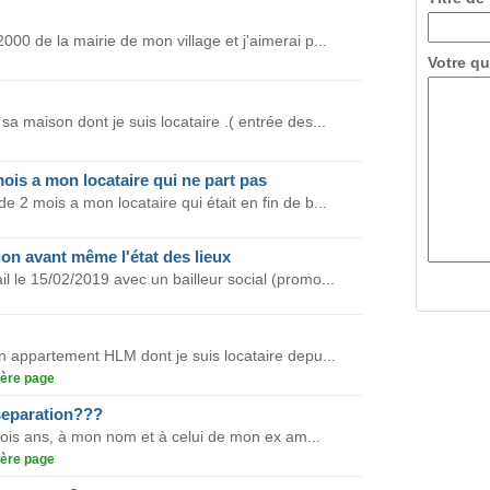
2000 de la mairie de mon village et j'aimerai p...
Votre qu
sa maison dont je suis locataire .( entrée des...
ois a mon locataire qui ne part pas
e 2 mois a mon locataire qui était en fin de b...
ion avant même l'état des lieux
il le 15/02/2019 avec un bailleur social (promo...
n appartement HLM dont je suis locataire depu...
ère page
 separation???
a trois ans, à mon nom et à celui de mon ex am...
ère page