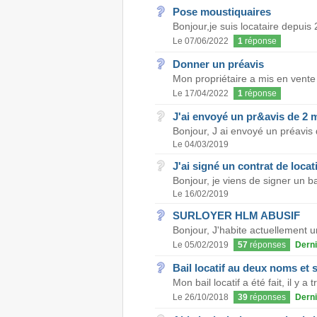
Pose moustiquaires
Bonjour,je suis locataire depuis 
Le 07/06/2022
1
réponse
Donner un préavis
Mon propriétaire a mis en vente 
Le 17/04/2022
1
réponse
J'ai envoyé un pr&avis de 2 m
Bonjour, J ai envoyé un préavis d
Le 04/03/2019
J'ai signé un contrat de locat
Bonjour, je viens de signer un ba
Le 16/02/2019
SURLOYER HLM ABUSIF
Bonjour, J'habite actuellement u
Le 05/02/2019
57
réponses
Derni
Bail locatif au deux noms et
Mon bail locatif a été fait, il y 
Le 26/10/2018
39
réponses
Derni