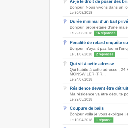
Ai-je le droit de poser des br
Bonjour, Nous vivons dans un lo
Le 30/08/2018
Durée minimal d'un bail p
Bonjour, propriétaire d'une mais
Le 29/08/2018
16
réponses
Penalité de retard enquête so
Bonjour, n'ayant pas fourni l'en
Le 31/07/2018
2
réponses
Qui vit à cette adresse
Qui habite à cette adresse ; 
MONSWILER (FR...
Le 24/07/2018
Résidence devant être détruit
Ma résidence va être détruite po
Le 29/05/2018
Coupure de bails
Bonjour voila je vous explique j
Le 10/04/2018
1
réponse