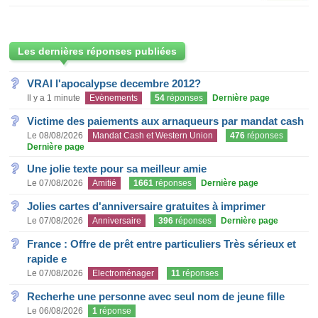
Les dernières réponses publiées
VRAI l'apocalypse decembre 2012?
Il y a 1 minute
Evènements
54
réponses
Dernière page
Victime des paiements aux arnaqueurs par mandat cash
Le 08/08/2026
Mandat Cash et Western Union
476
réponses
Dernière page
Une jolie texte pour sa meilleur amie
Le 07/08/2026
Amitié
1661
réponses
Dernière page
Jolies cartes d'anniversaire gratuites à imprimer
Le 07/08/2026
Anniversaire
396
réponses
Dernière page
France : Offre de prêt entre particuliers Très sérieux et
rapide e
Le 07/08/2026
Electroménager
11
réponses
Recherhe une personne avec seul nom de jeune fille
Le 06/08/2026
1
réponse