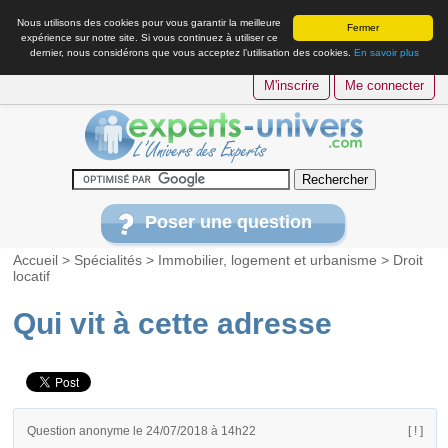
Nous utilisons des cookies pour vous garantir la meilleure
Fermer
expérience sur notre site. Si vous continuez à utiliser ce
dernier, nous considérons que vous acceptez l’utilisation des cookies.
En savoir plus
M'inscrire
Me connecter
Poser une question
Accueil
>
Spécialités
>
Immobilier, logement et urbanisme
>
Droit
locatif
Qui vit à cette adresse
Question anonyme le 24/07/2018 à 14h22
[ ! ]