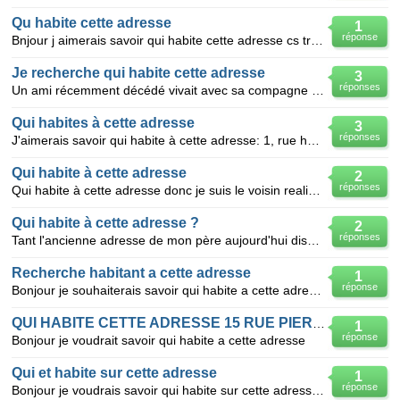
Qu habite cette adresse
1
réponse
Bnjour j aimerais savoir qui habite cette adresse cs tres important merci de votre aide 22 rue de
Je recherche qui habite cette adresse
3
réponses
Un ami récemment décédé vivait avec sa compagne à cette adresse: 33 rue jacques DULUD à Neuilly 922
Qui habites à cette adresse
3
réponses
J'aimerais savoir qui habite à cette adresse: 1, rue haute Seille, 57000, Metz, France......... C'e
Qui habite à cette adresse
2
réponses
Qui habite à cette adresse donc je suis le voisin realisant des travaux mitoyen et souhaitant joindr
Qui habite à cette adresse ?
2
réponses
Tant l'ancienne adresse de mon père aujourd'hui disparu, je souhaiterai savoir qui aujourd'hui habit
Recherche habitant a cette adresse
1
réponse
Bonjour je souhaiterais savoir qui habite a cette adresse 46 rue de la reconnaissance 62100 CALAIS .
QUI HABITE CETTE ADRESSE 15 RUE PIERRE POIRE RUBEMPRE 80260
1
réponse
Bonjour je voudrait savoir qui habite a cette adresse
Qui et habite sur cette adresse
1
réponse
Bonjour je voudrais savoir qui habite sur cette adresse 16 rue danton colombes 92700 Merci a vo