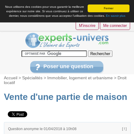
Nous utilisons des cookies pour vous garantir la meilleure
Fermer
expérience sur notre site. Si vous continuez à utiliser ce
dernier, nous considérons que vous acceptez l’utilisation des cookies.
En savoir plus
M'inscrire
Me connecter
Poser une question
Accueil
>
Spécialités
>
Immobilier, logement et urbanisme
>
Droit
locatif
Vente d'une partie de maison
Question anonyme le 01/04/2018 à 10h08
[ ! ]