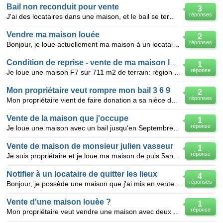
Bail non reconduit pour vente
3
réponses
J'ai des locataires dans une maison, et le bail se termine au mois d'aout. J'ai fait part au locatai
Vendre ma maison louée
2
réponses
Bonjour, je loue actuellement ma maison à un locataire, le bail est de 3 ans donc la maison est loué
Condition de reprise - vente de ma maison louée 3x3 ans
1
réponse
Je loue une maison F7 sur 711 m2 de terrain: région Picardie. Le bail a été signé le 1er Novembre 2
Mon propriétaire veut rompre mon bail 3 6 9
2
réponses
Mon propriétaire vient de faire donation a sa nièce de la maison qu'il me loue.j'ai un bail 3/6/ 9
Vente de la maison que j'occupe
1
réponse
Je loue une maison avec un bail jusqu'en Septembre 2011. Mon propriétaire m'a informé oralement qu'i
Vente de maison de monsieur julien vasseur
1
réponse
Je suis propriétaire et je loue ma maison de puis 5ans mon locataire vient de partir puis je vendre
Notifier à un locataire de quitter les lieux
4
réponses
Bonjour, je possède une maison que j'ai mis en vente.Un locataire loue mes hangars attenant à celle-
Vente d'une maison louèe ?
1
réponse
Mon propriétaire veut vendre une maison avec deux locataires (entrée individuelle) a un seul acquère