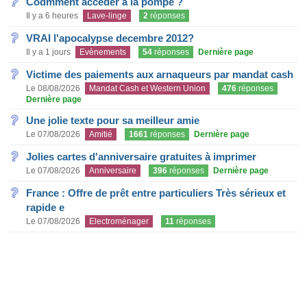
Codmment accéder à la pompe ?
Il y a 6 heures
Lave-linge
2
réponses
VRAI l'apocalypse decembre 2012?
Il y a 1 jours
Evènements
54
réponses
Dernière page
Victime des paiements aux arnaqueurs par mandat cash
Le 08/08/2026
Mandat Cash et Western Union
476
réponses
Dernière page
Une jolie texte pour sa meilleur amie
Le 07/08/2026
Amitié
1661
réponses
Dernière page
Jolies cartes d'anniversaire gratuites à imprimer
Le 07/08/2026
Anniversaire
396
réponses
Dernière page
France : Offre de prêt entre particuliers Très sérieux et
rapide e
Le 07/08/2026
Electroménager
11
réponses