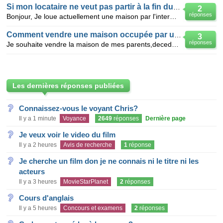
Si mon locataire ne veut pas partir à la fin du bail ?
2
réponses
Bonjour, Je loue actuellement une maison par l'intermédiaire d'une agence qui me garantie le paieme
Comment vendre une maison occupée par un locataire
3
réponses
Je souhaite vendre la maison de mes parents,decedes,mais depuis quelques mois,il y a un locataire,et
Les dernières réponses publiées
Connaissez-vous le voyant Chris?
Il y a 1 minute
Voyance
2649
réponses
Dernière page
Je veux voir le video du film
Il y a 2 heures
Avis de recherche
1
réponse
Je cherche un film don je ne connais ni le titre ni les
acteurs
Il y a 3 heures
MovieStarPlanet
2
réponses
Cours d'anglais
Il y a 5 heures
Concours et examens
2
réponses