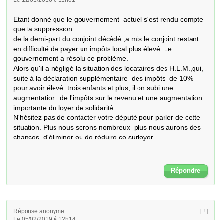
Le 12/01/2016 é 11h01
Etant donné que le gouvernement  actuel s'est rendu compte 
que la suppression

de la demi-part du conjoint décédé ,a mis le conjoint restant 
en difficulté de payer un impôts local plus élevé .Le 
gouvernement a résolu ce problème.

Alors qu'il a négligé la situation des locataires des H.L.M.,qui, 
suite à la déclaration supplémentaire  des impôts  de 10%  
pour avoir élevé  trois enfants et plus, il on subi une 
augmentation  de l'impôts sur le revenu et une augmentation  
importante du loyer de solidarité.

N'hésitez pas de contacter votre député pour parler de cette 
situation. Plus nous serons nombreux  plus nous aurons des 
chances  d'éliminer ou de réduire ce surloyer.

.
Répondre
Réponse anonyme
[ ! ]
Le 05/02/2019 é 12h14