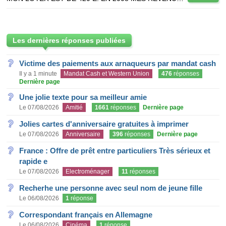
Les dernières réponses publiées
Victime des paiements aux arnaqueurs par mandat cash
Il y a 1 minute
Mandat Cash et Western Union
476
réponses
Dernière page
Une jolie texte pour sa meilleur amie
Le 07/08/2026
Amitié
1661
réponses
Dernière page
Jolies cartes d'anniversaire gratuites à imprimer
Le 07/08/2026
Anniversaire
396
réponses
Dernière page
France : Offre de prêt entre particuliers Très sérieux et
rapide e
Le 07/08/2026
Electroménager
11
réponses
Recherhe une personne avec seul nom de jeune fille
Le 06/08/2026
1
réponse
Correspondant français en Allemagne
Le 06/08/2026
Cinéma
1
réponse