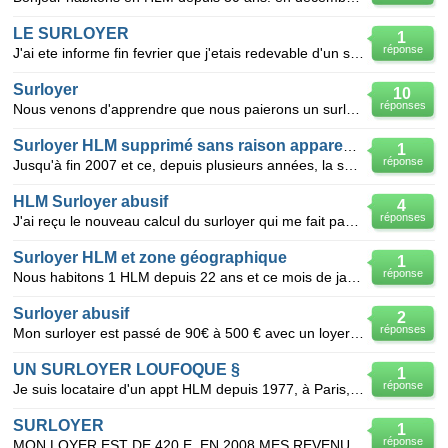
LE SURLOYER
1
réponse
J'ai ete informe fin fevrier que j'etais redevable d'un surloyer de 228 EUROS sur ma prochaine quit
Surloyer
10
réponses
Nous venons d'apprendre que nous paierons un surloyer de 283 €, basé sur les revenus de 2006 au 1er
Surloyer HLM supprimé sans raison apparente
1
réponse
Jusqu'à fin 2007 et ce, depuis plusieurs années, la société de HLM dont je dépend (SADIF), me réclam
HLM Surloyer abusif
4
réponses
J'ai reçu le nouveau calcul du surloyer qui me fait passer de 100€ à 600€ de surloyer à compter de j
Surloyer HLM et zone géographique
1
réponse
Nous habitons 1 HLM depuis 22 ans et ce mois de janvier nous constatons que notre surloyer s'élève à
Surloyer abusif
2
réponses
Mon surloyer est passé de 90€ à 500 € avec un loyer de 784 e en HLM. Nous y habitons depuis 1990 n
UN SURLOYER LOUFOQUE §
1
réponse
Je suis locataire d'un appt HLM depuis 1977, à Paris, qui m'a été alloué par le 1 % patronale. Depui
SURLOYER
1
réponse
MON LOYER EST DE 420 E. EN 2008 MES REVENUS SONT DE 37 349 E. SURFACE HABITABLE 68M2 J HABITE A MA