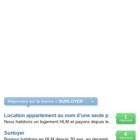
Réponses sur le thème «
SURLOYER HLM ABUSIF
»
Location appartement au nom d'une seule personne
1
réponse
Nous habitons un logement HLM et payons depuis le début de l'année un surloyer compte tenu de nos re
Surloyer
4
réponses
Bonjour habitons en HLM depuis 30 ans. en decembre 2009 notre loyer était de 546 euros recevon