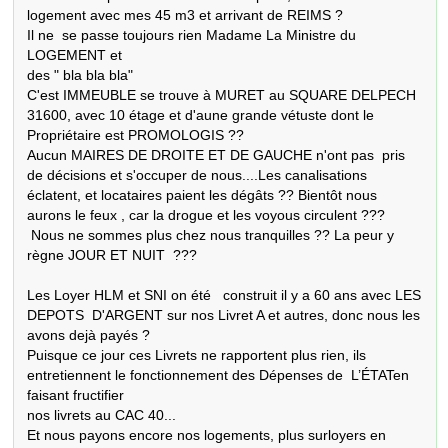
logement avec mes 45 m3 et arrivant de REIMS ?

Il ne  se passe toujours rien Madame La Ministre du 
LOGEMENT et 

des " bla bla bla" 

C'est IMMEUBLE se trouve à MURET au SQUARE DELPECH 
31600, avec 10 étage et d'aune grande vétuste dont le 
Propriétaire est PROMOLOGIS ??

Aucun MAIRES DE DROITE ET DE GAUCHE n'ont pas  pris 
de décisions et s'occuper de nous....Les canalisations 
éclatent, et locataires paient les dégâts ?? Bientôt nous 
aurons le feux , car la drogue et les voyous circulent ???

 Nous ne sommes plus chez nous tranquilles ?? La peur y 
règne JOUR ET NUIT  ??? 

Les Loyer HLM et SNI on été   construit il y a 60 ans avec LES 
DEPOTS  D'ARGENT sur nos Livret A et autres, donc nous les 
avons dejà payés ?

Puisque ce jour ces Livrets ne rapportent plus rien, ils 
entretiennent le fonctionnement des Dépenses de  L’ÉTATen 
faisant fructifier 

nos livrets au CAC 40...

Et nous payons encore nos logements, plus surloyers en 