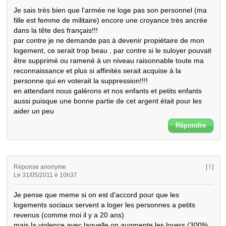
Je sais très bien que l'armée ne loge pas son personnel (ma 
fille est femme de militaire) encore une croyance très ancrée 
dans la tête des français!!!

par contre je ne demande pas à devenir propiétaire de mon 
logement, ce serait trop beau , par contre si le suloyer pouvait 
être supprimé ou ramené à un niveau raisonnable toute ma 
reconnaissance et plus si affinités serait acquise à la 
personne qui en voterait la suppression!!!!

en attendant nous galérons et nos enfants et petits enfants 
aussi puisque une bonne partie de cet argent était pour les 
aider un peu
Répondre
Réponse anonyme
[ ! ]
Le 31/05/2011 é 10h37
Je pense que meme si on est d'accord pour que les 
logements sociaux servent a loger les personnes a petits 
revenus (comme moi il y a 20 ans)

mais la violence avec laquelle on augmente les loyers (300% 