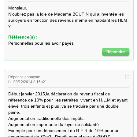
Monsieur,

N'oubliez pas la loie de Madame BOUTIN qui a inventée les 
surloyers en fonction des revenus même en habitant les HLM 
?
Référence(s) :
Personnelles pour les avoir payés
Répondre
Réponse anonyme
[ ! ]
Le 08/12/2014 é 16h21
Début janvier 2015,la déclaration du revenu fiscal de 
référence de 10% pour  les retraités  vivant en H.L.M et ayant 
élevé  trois enfants et plus ,va se traduire par une double 
peine.

Augmentation traditionnelle des impôts.

Augmentation importante du loyer de solidarité.

Exemple pour un dépassement du R F R de 10%,pour un 
appartement de 80m2,  l'impôt annuel sera de3543€
