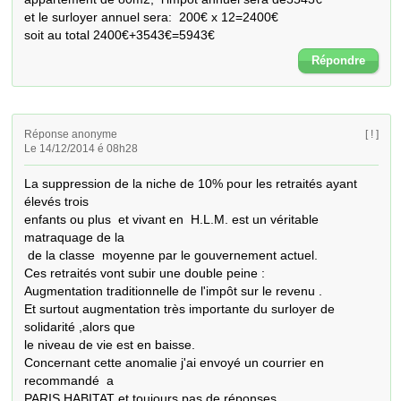
et le surloyer annuel sera:  200€ x 12=2400€

soit au total 2400€+3543€=5943€
Répondre
Réponse anonyme
[ ! ]
Le 14/12/2014 é 08h28
La suppression de la niche de 10% pour les retraités ayant 
élevés trois 

enfants ou plus  et vivant en  H.L.M. est un véritable 
matraquage de la

 de la classe  moyenne par le gouvernement actuel.    

Ces retraités vont subir une double peine :

Augmentation traditionnelle de l'impôt sur le revenu .

Et surtout augmentation très importante du surloyer de 
solidarité ,alors que

le niveau de vie est en baisse.

Concernant cette anomalie j'ai envoyé un courrier en 
recommandé  a

PARIS HABITAT et toujours pas de réponses.