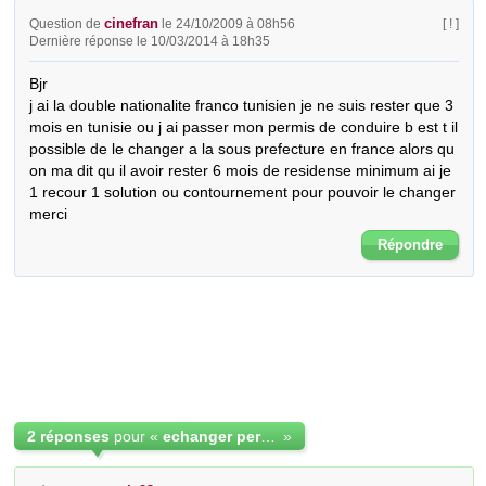
cinefran
Question de
le 24/10/2009 à 08h56
[ ! ]
Dernière réponse le 10/03/2014 à 18h35
Bjr

j ai la double nationalite franco tunisien je ne suis rester que 3 
mois en tunisie ou j ai passer mon permis de conduire b est t il 
possible de le changer a la sous prefecture en france alors qu 
on ma dit qu il avoir rester 6 mois de residense minimum ai je 
1 recour 1 solution ou contournement pour pouvoir le changer 
merci
Répondre
2 réponses
pour «
echanger permis de conduire tunisien ayant double
»