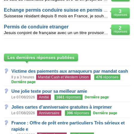
Echange permis conduire suisse en permis français
3
réponses
Suissesse résidant depuis 8 mois en France, je souhaite échanger mon permis de conduire suisse contr
Permis de conduire etranger
2
réponses
Jesuis conjoint de française avec un un titre provisoire ,je veux changer mon permis de conduire e
Les dernières réponses publiées
Victime des paiements aux arnaqueurs par mandat cash
Il y a 3 heures
Mandat Cash et Western Union
476
réponses
Dernière page
Une jolie texte pour sa meilleur amie
Le 07/08/2026
Amitié
1661
réponses
Dernière page
Jolies cartes d'anniversaire gratuites à imprimer
Le 07/08/2026
Anniversaire
396
réponses
Dernière page
France : Offre de prêt entre particuliers Très sérieux et
rapide e