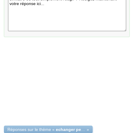
Réponses sur le thème «
echanger permis de conduire tunisien ayant double
»