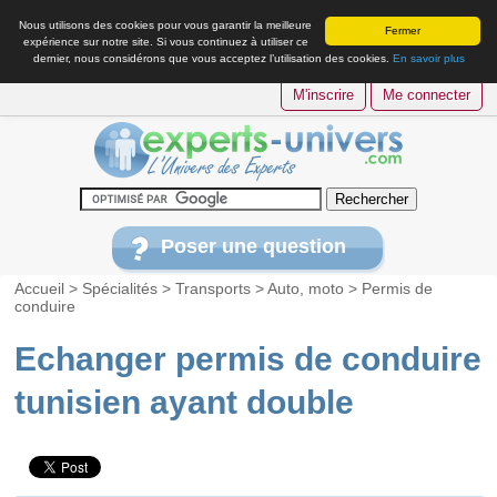
Nous utilisons des cookies pour vous garantir la meilleure
Fermer
expérience sur notre site. Si vous continuez à utiliser ce
dernier, nous considérons que vous acceptez l’utilisation des cookies.
En savoir plus
M'inscrire
Me connecter
Poser une question
Accueil
>
Spécialités
>
Transports
>
Auto, moto
>
Permis de
conduire
Echanger permis de conduire
tunisien ayant double