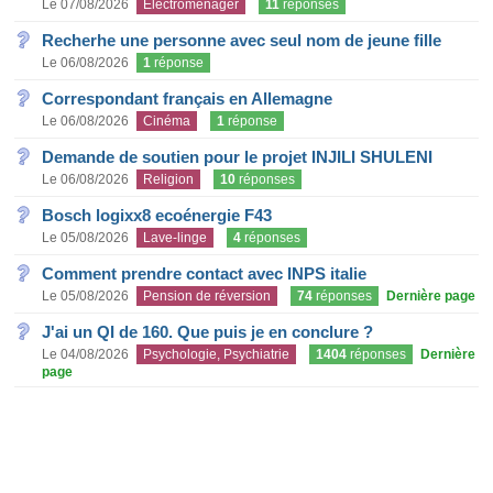
Le 07/08/2026
Electroménager
11
réponses
Recherhe une personne avec seul nom de jeune fille
Le 06/08/2026
1
réponse
Correspondant français en Allemagne
Le 06/08/2026
Cinéma
1
réponse
Demande de soutien pour le projet INJILI SHULENI
Le 06/08/2026
Religion
10
réponses
Bosch logixx8 ecoénergie F43
Le 05/08/2026
Lave-linge
4
réponses
Comment prendre contact avec INPS italie
Le 05/08/2026
Pension de réversion
74
réponses
Dernière page
J'ai un QI de 160. Que puis je en conclure ?
Le 04/08/2026
Psychologie, Psychiatrie
1404
réponses
Dernière
page