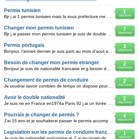
Permis tunisien
1
réponse
Bjr j ai 1 permis tunisien mais la sous prefecture me demande 6 mois de residence et je ne suis res
Changer mon permis tunisien
7
réponses
Bjr j ai passer mon permis tunisien je suis de double nationalite franco tunisien je souhaiterais l
Permis portugais
3
réponses
Bonjour, l'annee dernier je suis parti au mois d'aout au Portugal pour avoir mon permis de conduire
Besoin de changer mon permis etranger
2
réponses
Bonjour je suis de nationalité francaise et g besoin de savoir si quelqu'un peut m'aider a changer m
Changement de permis de conduire
2
réponses
Je voudrai savoir combien de temps on dispose pour changer en permis de conduire suisse pour un perm
Avoir le double nationalité
2
réponses
Je suis ne en France en1974a Paris 92 j,ai un livrée de famille franco algérien et je suis de parent
Pourrais je changer de permis ?
4
réponses
J'ai 15 ans et je souhaiterai passer le permis accompagnée l'année prochaine mais j'aimerais savoir
Legislation sur les permis de conduire français
1
réponse
Je suis de nationalité portugaise et J' ai en projet de repartir au Portugal. Dois- je changer mon p