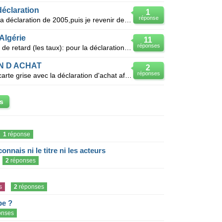
déclaration
1
réponse
Bonjour j' ai fait une erreur dans ma déclaration de 2005,puis je revenir dessus.pour déclarer des o
Algérie
11
réponses
Quelles sont les diverses pénalités de retard (les taux): pour la déclaration dac (mensuelle ou trim
N D ACHAT
2
réponses
Doit on envoyer à la préfecture la carte grise avec la déclaration d'achat afin de la faire valider
s
1
réponse
onnais ni le titre ni les acteurs
2
réponses
s
2
réponses
pe ?
onses