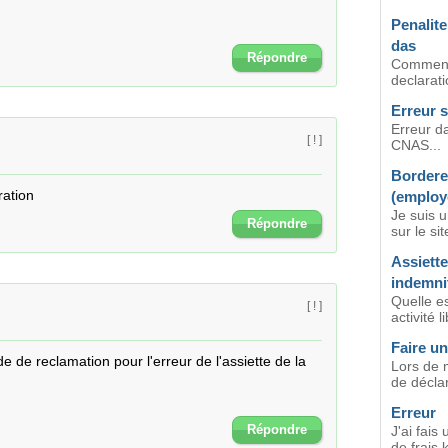
Penalite
das
Répondre
Comment 
declarati
Erreur s
Erreur da
[ ! ]
CNAS...
Bordere
ration
(employ
Je suis u
Répondre
sur le si
Assiette
indemni
Quelle es
[ ! ]
activité l
Faire un
e reclamation pour l'erreur de l'assiette de la 
Lors de m
de déclar
Erreur
Répondre
J'ai fais
de frais 