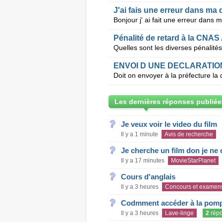
J'ai fais une erreur dans ma 
Pénalité de retard à la CNAS 
ENVOI D UNE DECLARATIO
Les dernières réponses publiée
Je veux voir le video du film
Il y a 1 minute
Avis de recherche
Je cherche un film don je ne c
Il y a 17 minutes
MovieStarPlanet
Cours d'anglais
Il y a 3 heures
Concours et examen
Codmment accéder à la pom
Il y a 3 heures
Lave-linge
2
rép