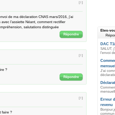
[ ! ]
'envoi de ma déclaration CNAS mars/2016, j'ai 
n avec l’assiette Néant, comment rectifier 
compréhension, salutations distinguée
Etes-vo
Répondre
Répon
DAC T1/2
SALUT, j
l'envoi 
[ ! ]
Comment
mensuell
re ?
J'ai comm
déclarat
Répondre
Déclara
Comment 
mensuelle
[ ! ]
Erreur d
revenu
Bonjour,
faire ?

commun ac