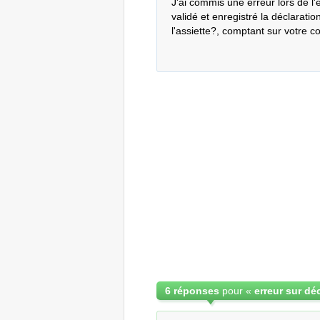
J'ai commis une erreur lors de l
validé et enregistré la déclaratio
l'assiette?, comptant sur votre c
6 réponses
pour «
erreur sur dé