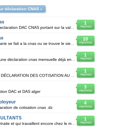
sur déclaration CNAS
»
as
1
réponse
J'ai commis une érreur sur la télèdeclaration DAC CNAS portant sur la valeure d'assiette et j'ai va
as
10
réponses
La dmande de declaration d'un salarie se fait a la cnas ou se trouve le siege sociale de l'entrepris
1
réponse
Bonjour, comment puis-je annuler une déclaration cnas mensuelle déjà enregistrée?
1
réponse
J AI FAIS UNE ERREUR DANS MA DÉCLARATION DES COTISATION AU MOIS DE JUIN 2017 DANS LA BASE COTISABLE
3
réponses
ation DAC et DAS alger
ployeur
4
réponses
aration de cotisation cnas .dz
SULTANTS
1
réponse
Les consultants qui sont déjà en retraite et qui travaillent encore chez le même employeur doivent-i