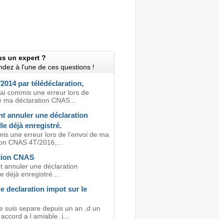
us un expert ?
dez à l'une de ces questions !
014 par télédéclaration,
'ai commis une erreur lors de
de ma déclaration CNAS...
 annuler une déclaration
e déjà enregistré.
is une erreur lors de l'envoi de ma
ion CNAS 4T/2016,...
tion CNAS
annuler une déclaration
 déjà enregistré....
e declaration impot sur le
je suis separe depuis un an ,d un
cord a l amiable .j...