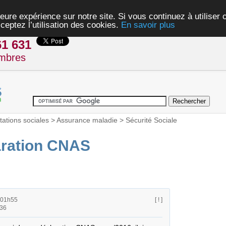
eure expérience sur notre site. Si vous continuez à utiliser
ceptez l’utilisation des cookies.
En savoir plus
61 631
mbres
tations sociales
>
Assurance maladie
>
Sécurité Sociale
aration CNAS
 01h55
[ ! ]
h36