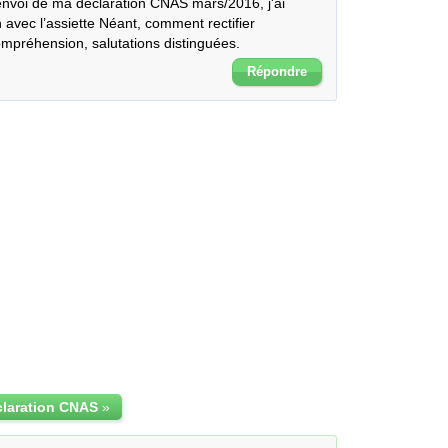
'envoi de ma déclaration CNAS mars/2016, j'ai 
n avec l’assiette Néant, comment rectifier 
ompréhension, salutations distinguées.
Répondre
claration CNAS
»