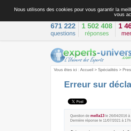
Nous utilisons des cookies pour vous garantir la meill
vous ac
671 222
1 502 408
1 4
questions
réponses
me
Vous êtes ici :
Accueil
>
Spécialités
>
Pres
Erreur sur décl
mella13
Question de
le 26/04/2016 à
Dernière réponse le 11/07/2021 à 17