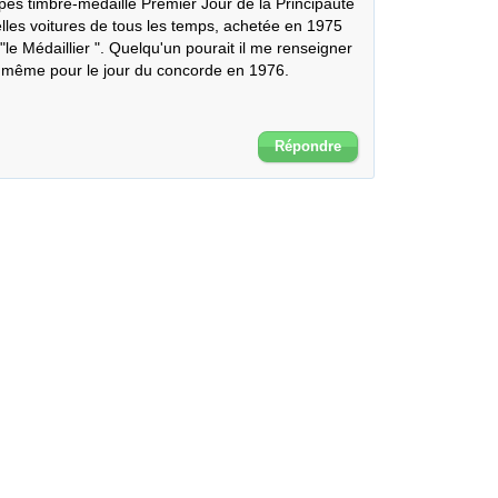
es timbre-médaille Premier Jour de la Principauté 
lles voitures de tous les temps, achetée en 1975 
le Médaillier ". Quelqu'un pourait il me renseigner 
 même pour le jour du concorde en 1976.



Répondre