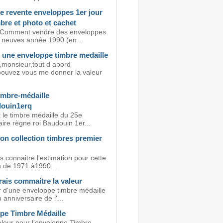
e revente enveloppes 1er jour
bre et photo et cachet
 Comment vendre des enveloppes
s neuves année 1990 (en...
d une enveloppe timbre medaille
onsieur,tout d abord
pouvez vous me donner la valeur
imbre-médaille
ouin1erq
 le timbre médaille du 25e
ire règne roi Baudouin 1er...
on collection timbres premier
s connaitre l'estimation pour cette
n de 1971 à1990...
ais commaitre la valeur
r d'une enveloppe timbre médaille
anniversaire de l'...
pe Timbre Médaille
aleur pour l'enveloppe Timbre-