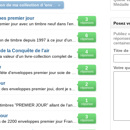
Médaille
estimation de ma collection d 'enveloppes timbre-médaille
»
pes premier jour
3
réponses
Posez vo
J'ai une collection d'enveloppes premier jour avec un timbre neuf dans l'enveloppe correspondant au
Publiez 
6
réponses
réponses
J'ai en ma possession une collection de timbre depuis 1997 à ce jour d'une valeur réelle de 1500 e
centaines
 de la Conquête de l'air
Titre de
4
réponses
Bonjour, je souhaiterais connaitre la valeur d'un livre-collection complet de médailles en vermeil
e
Votre qu
2
réponses
Je possede *1 une collection compléte d'enveloppes premier jour soie de 1987 à 19999 et de 2001 à
our
2
réponses
Bonjour, J'ai 2 classeurs contenant des enveloppes premier joui, dont je suis curieux d'avoir une
1
réponse
Bonjour, Je suis en possession de timbres "PREMIER JOUR" allant de l'année 1962 à 1976 700 en
jour
3
réponses
Bonjour Je dispose d'un lot de plus de 2200 enveloppes premier jour France avec des années complè