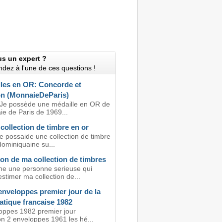
us un expert ?
dez à l'une de ces questions !
lles en OR: Concorde et
n (MonnaieDeParis)
 Je possède une médaille en OR de
ie de Paris de 1969...
 collection de timbre en or
e possaide une collection de timbre
dominiquaine su...
on de ma collection de timbres
he une personne serieuse qui
estimer ma collection de...
enveloppes premier jour de la
tique francaise 1982
oppes 1982 premier jour
on 2 enveloppes 1961 les hé...