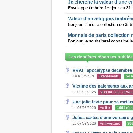
Je cherche la valeur d'une e
Valeur d'enveloppes timbrée
Monnaie de paris collection 
Les dernières réponses publiée
VRAI l'apocalypse decembre
Il y a 1 minute
Evènements
54
r
Victime des paiements aux a
Le 08/08/2026
Mandat Cash et Wes
Une jolie texte pour sa meill
Le 07/08/2026
Amitié
1661
rép
Jolies cartes d'anniversaire 
Le 07/08/2026
Anniversaire
39