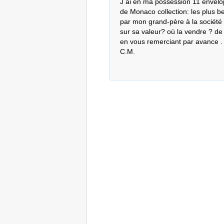
J ai en ma possession 11 envelop
de Monaco collection: les plus be
par mon grand-père à la société "
sur sa valeur? où la vendre ? de
en vous remerciant par avance . 
C.M.