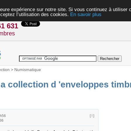
eure expérience sur notre site. Si vous continuez à utiliser
ceptez l’utilisation des cookies.
En savoir plus
61 631
mbres
ection
>
Numismatique
a collection d 'enveloppes timb
1h56
[ ! ]
36