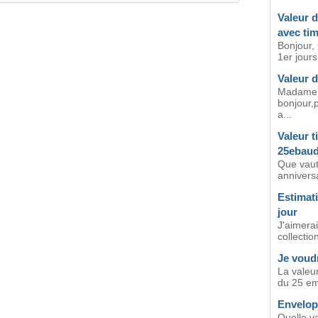
Valeur d
avec tim
Bonjour,
1er jour
Valeur 
Madame,m
bonjour,
a...
Valeur t
25ebaud
Que vaut
anniversa
Estimati
jour
J'aimerai
collectio
Je voudr
La valeu
du 25 em 
Envelop
Quelle v