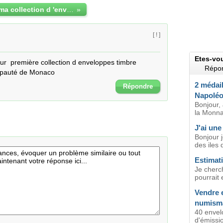
estimation de ma collection d 'enveloppes timbre-médaille
»
[ ! ]
Etes-vo
ur  première collection d enveloppes timbre 
Répon
cipauté de Monaco
2 médai
Répondre
Napoléo
Bonjour,
la Monna
J'ai une
Bonjour j
des iles 
Estimati
Je cherc
pourrait 
Vendre 
numisma
40 envel
d'émissi