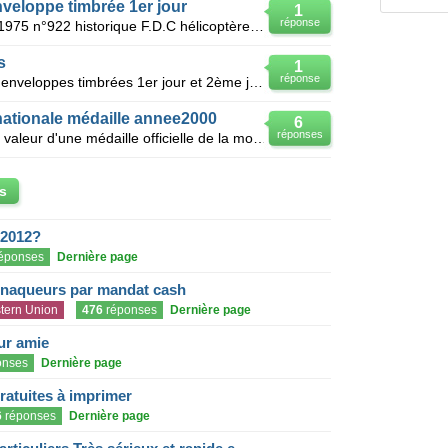
nveloppe timbrée 1er jour
1
réponse
Enveloppe timbrée 1er jour du 31 1975 n°922 historique F.D.C hélicoptère GAZELLE et carte poli
s
1
réponse
Bonjour, J'ai une collection de 356 enveloppes timbrées 1er jour et 2ème jour neuves. Merci de m
nationale médaille annee2000
6
réponses
Bonjour, je souhaiterai connaitre la valeur d'une médaille officielle de la monnaie de paris collect
s
 2012?
éponses
Dernière page
rnaqueurs par mandat cash
tern Union
476
réponses
Dernière page
eur amie
onses
Dernière page
gratuites à imprimer
6
réponses
Dernière page