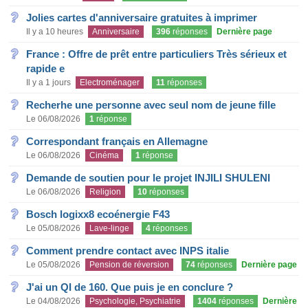
Jolies cartes d'anniversaire gratuites à imprimer
Il y a 10 heures
Anniversaire
396
réponses
Dernière page
France : Offre de prêt entre particuliers Très sérieux et
rapide e
Il y a 1 jours
Electroménager
11
réponses
Recherhe une personne avec seul nom de jeune fille
Le 06/08/2026
1
réponse
Correspondant français en Allemagne
Le 06/08/2026
Cinéma
1
réponse
Demande de soutien pour le projet INJILI SHULENI
Le 06/08/2026
Religion
10
réponses
Bosch logixx8 ecoénergie F43
Le 05/08/2026
Lave-linge
4
réponses
Comment prendre contact avec INPS italie
Le 05/08/2026
Pension de réversion
74
réponses
Dernière page
J'ai un QI de 160. Que puis je en conclure ?
Le 04/08/2026
Psychologie, Psychiatrie
1404
réponses
Dernière