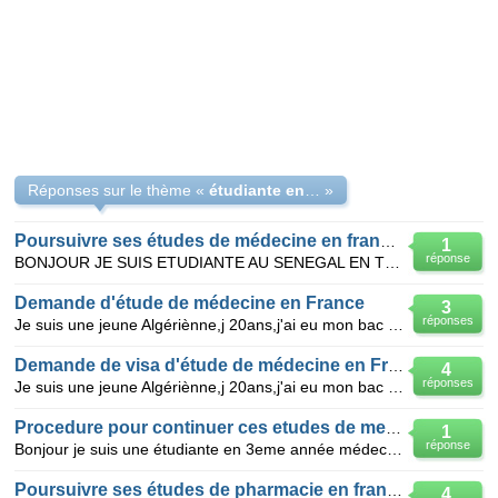
Réponses sur le thème «
étudiante en France qui veut continuer ses études en Algérie
»
Poursuivre ses études de médecine en france (4eme année)
1
réponse
BONJOUR JE SUIS ETUDIANTE AU SENEGAL EN TROISIEME ANNEE DE MEDECINE ,JE VOUDRAIS SAVOIR SI JE PEUX
Demande d'étude de médecine en France
3
réponses
Je suis une jeune Algériènne,j 20ans,j'ai eu mon bac en juillet 2008 sachant que j passé mon bac ave
Demande de visa d'étude de médecine en France
4
réponses
Je suis une jeune Algériènne,j 20ans,j'ai eu mon bac en juillet 2008 sachant que j passé mon bac ave
Procedure pour continuer ces etudes de medcine en france
1
réponse
Bonjour je suis une étudiante en 3eme année médecine à oran ( algerie) et je souhaite poursuivre mes
Poursuivre ses études de pharmacie en france
4