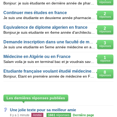
réponses
Bonjour: je suis étudiante en dernière année de pharmacie en algérie, je voudrais terminer mes étud
Continuer mes études en france
2
réponses
Je suis une étudiante en deuxieme année pharmacie en algérie,j'aimerais continuer mes études en fran
Equivalence de diplome algerien en france
2
réponses
Bonjour,je suis etudiante en 4eme année d'architecture en algerie et je serais dans moins de deux an
Demande inscription dans une faculté de médecine en france
3
réponses
Je suis une etudiante en 5eme année médecine en algérie je vx savoir qu'elle est la procédure que je
Médecine en Algérie ou en France
1
réponse
Salam voila je suis en terminal bac et je voudrais savoir si la médecine en France et pareille en Al
Etudiante française voulant étudié médecine au Maroc.
8
réponses
Bonjour, Etant en première année de médecine en France, je souhaiterais continuer mes études de m
Les dernières réponses publiées
Une jolie texte pour sa meilleur amie
Il y a 1 minute
Amitié
1661
réponses
Dernière page