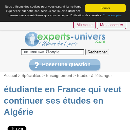
Nous utilisons des cookies pour vous garantir la meilleure
Fermer
expérience sur notre site. Si vous continuez à utiliser ce
dernier, nous considérons que vous acceptez l’utilisation des cookies.
En savoir plus
M'inscrire
Me connecter
Poser une question
Accueil
>
Spécialités
>
Enseignement
>
Etudier à l'étranger
étudiante en France qui veut
continuer ses études en
Algérie