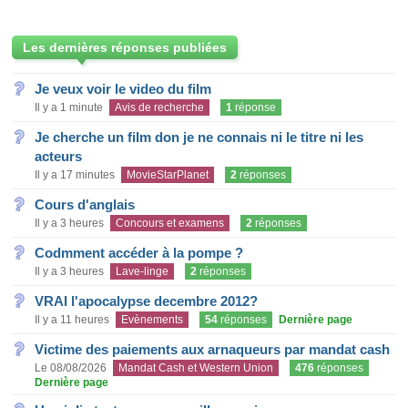
Les dernières réponses publiées
Je veux voir le video du film
Il y a 1 minute
Avis de recherche
1
réponse
Je cherche un film don je ne connais ni le titre ni les
acteurs
Il y a 17 minutes
MovieStarPlanet
2
réponses
Cours d'anglais
Il y a 3 heures
Concours et examens
2
réponses
Codmment accéder à la pompe ?
Il y a 3 heures
Lave-linge
2
réponses
VRAI l'apocalypse decembre 2012?
Il y a 11 heures
Evènements
54
réponses
Dernière page
Victime des paiements aux arnaqueurs par mandat cash
Le 08/08/2026
Mandat Cash et Western Union
476
réponses
Dernière page