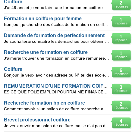
Coiffure
2
réponses
J'ai 49 ans et je veux faire une formation en coiffure pour homme, afin d'ouvrir un salon
Formation en coiffure pour femme
1
réponse
Bon jour, je cherche des écoles de formation en coiffure pour femme a Oran pour 3 mois je veux les a
Demande de formation de perfectionnement en coiffure
1
réponse
Je souhaiterai connaître les démarches pour obtenir une aide a la formation, pour me perfectionner d
Recherche une formation en coiffure
1
réponse
J'aimerai trouver une formation en coiffure rémunerer ou dois je me renseigner
Coiffure
6
réponses
Bonjour, je veux avoir des adrese ou N° tel des école de haute coiffure mixte à Alger ou environ po
REMUMERATION D'UNE FORMATION COIFFURE
3
réponses
ES CE QUE POLE EMPLOI POURRAI ME FINANCER UNE FORMATION COIFFURE
Recherche formation bp en coiffure
2
réponses
Comment savoir si un sallon de coiffure recherche apprentis bp coiffure dans sa region essonne par e
Brevet professionnel coiffure
4
réponses
Je veux ouvrir mon salon de coiffure mai je n'ai pas de bp de coiffure es que c possible si oui je r