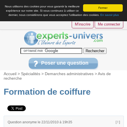
Nous utilisons des cookies pour vous garantir la meilleure
Fermer
expérience sur notre site. Si vous continuez à utiliser ce
dernier, nous considérons que vous acceptez l’utilisation des cookies.
En savoir plus
M'inscrire
Me connecter
Poser une question
Accueil
>
Spécialités
>
Demarches administratives
>
Avis de
recherche
Formation de coiffure
Question anonyme le 22/11/2010 à 19h35
[ ! ]