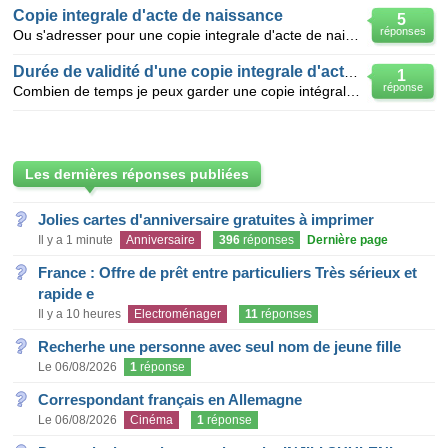
Copie integrale d'acte de naissance
5
réponses
Ou s'adresser pour une copie integrale d'acte de naissance pour un ressortissant italien vivant et
Durée de validité d'une copie integrale d'acte de
1
réponse
Combien de temps je peux garder une copie intégrale d'acte de naissance délivré par le service d'éta
Les dernières réponses publiées
Jolies cartes d'anniversaire gratuites à imprimer
Il y a 1 minute
Anniversaire
396
réponses
Dernière page
France : Offre de prêt entre particuliers Très sérieux et
rapide e
Il y a 10 heures
Electroménager
11
réponses
Recherhe une personne avec seul nom de jeune fille
Le 06/08/2026
1
réponse
Correspondant français en Allemagne
Le 06/08/2026
Cinéma
1
réponse