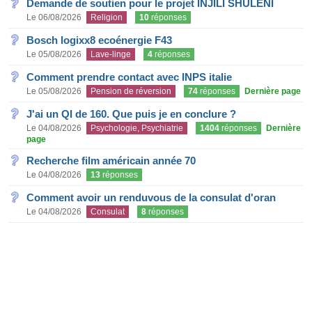
Demande de soutien pour le projet INJILI SHULENI
Le 06/08/2026
Religion
10
réponses
Bosch logixx8 ecoénergie F43
Le 05/08/2026
Lave-linge
4
réponses
Comment prendre contact avec INPS italie
Le 05/08/2026
Pension de réversion
74
réponses
Dernière page
J'ai un QI de 160. Que puis je en conclure ?
Le 04/08/2026
Psychologie, Psychiatrie
1404
réponses
Dernière
page
Recherche film américain année 70
Le 04/08/2026
13
réponses
Comment avoir un renduvous de la consulat d'oran
Le 04/08/2026
Consulat
8
réponses