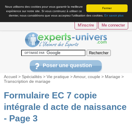
Nous utilisons des cookies pour vous garantir la meilleure
Fermer
expérience sur notre site. Si vous continuez à utiliser ce
dernier, nous considérons que vous acceptez l’utilisation des cookies.
En savoir plus
M'inscrire
Me connecter
Poser une question
Accueil
>
Spécialités
>
Vie pratique
>
Amour, couple
>
Mariage
>
Transcription de mariage
Formulaire EC 7 copie
intégrale d acte de naissance
- Page 3