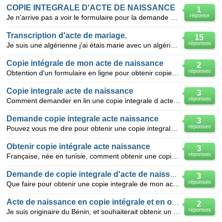
COPIE INTEGRALE D'ACTE DE NAISSANCE
1
réponse
Je n'arrive pas a voir le formulaire pour la demande de ma copie integrale alors comment faire.
Transcription d'acte de mariage.
15
réponses
Je suis une algérienne j’ai étais marie avec un algérien né au France au décembre 2009, j’ai envoyé
Copie intégrale de mon acte de naissance
2
réponses
Obtention d'un formulaire en ligne pour obtenir copie intégrale mon acte de naissance
Copie integrale acte de naissance
3
réponses
Comment demander en lin une copie integrale d acte de naissance je suis marocain et ne au maroc mar
Demande copie integrale acte naissance
3
réponses
Pouvez vous me dire pour obtenir une copie integrale acte de naissance lieu a hanoi au vietnam sur
Obtenir copie intégrale acte naissance
3
réponses
Française, née en tunisie, comment obtenir une copie intégrale de mon acte de naissance en original
Demande de copie integrale d'acte de naissance
3
réponses
Que faire pour obtenir une copie integrale de mon acte de naissance en vue de renouveller ma carte n
Acte de naissance en copie intégrale et en original
2
réponses
Je suis originaire du Bénin, et souhaiterait obtenir un certificat de nationalité. Le pôle de la n