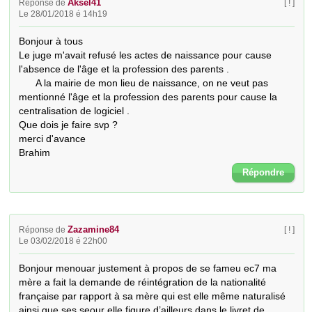
Aksel41
Réponse de
[ ! ]
Le 28/01/2018 é 14h19
Bonjour à tous 

Le juge m'avait refusé les actes de naissance pour cause 
l'absence de l'âge et la profession des parents .

      A la mairie de mon lieu de naissance, on ne veut pas 
mentionné l'âge et la profession des parents pour cause la 
centralisation de logiciel .  

Que dois je faire svp ?

merci d'avance 

Brahim
Répondre
Zazamine84
Réponse de
[ ! ]
Le 03/02/2018 é 22h00
Bonjour menouar justement à propos de se fameu ec7 ma 
mère a fait la demande de réintégration de la nationalité 
française par rapport à sa mère qui est elle même naturalisé 
ainsi que ses seour elle figure d’ailleurs dans le livret de 