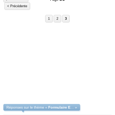
< Précédente
1
2
3
Réponses sur le thème «
Formulaire EC 7 copie intégrale d acte de naissance
»