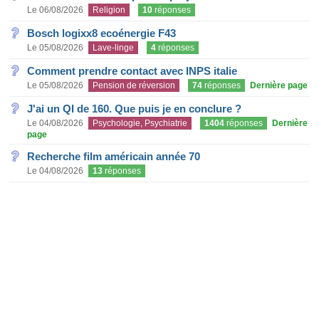
Le 06/08/2026
Religion
10
réponses
Bosch logixx8 ecoénergie F43
Le 05/08/2026
Lave-linge
4
réponses
Comment prendre contact avec INPS italie
Le 05/08/2026
Pension de réversion
74
réponses
Dernière page
J'ai un QI de 160. Que puis je en conclure ?
Le 04/08/2026
Psychologie, Psychiatrie
1404
réponses
Dernière
page
Recherche film américain année 70
Le 04/08/2026
13
réponses