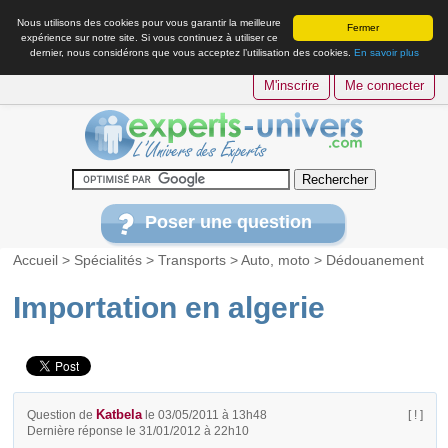
Nous utilisons des cookies pour vous garantir la meilleure
Fermer
expérience sur notre site. Si vous continuez à utiliser ce
dernier, nous considérons que vous acceptez l’utilisation des cookies.
En savoir plus
M'inscrire
Me connecter
Poser une question
Accueil
>
Spécialités
>
Transports
>
Auto, moto
>
Dédouanement
Importation en algerie
Katbela
Question de
le 03/05/2011 à 13h48
[ ! ]
Dernière réponse le 31/01/2012 à 22h10