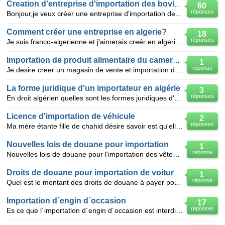
Creation d'entreprise d'importation des bovins au Maroc
60
réponses
Bonjour,je veux créer une entreprise d'importation des bovins européane vers le Maroc,je veux louer
Comment créer une entreprise en algerie?
18
réponses
Je suis franco-algerienne et j'aimerais creér en algerie une entreprise de fabrique et je ne sais pa
Importation de produit alimentaire du cameroun
1
réponse
Je desire creer un magasin de vente et importation de produit alimentaire du cameroun pour la fran
La forme juridique d'un importateur en algérie
3
réponses
En droit algérien quelles sont les formes juridiques d'une entreprise d'importation de marchandises
Licence d'importation de véhicule
2
réponses
Ma mére étante fille de chahid désire savoir est qu'elle a le droit de bénifice d'une d'importation
Nouvelles lois de douane pour importation
1
réponse
Nouvelles lois de douane pour l'importation des vêtement d'enfant concernant la tarification douanié
Droits de douane pour importation de voiture au M
1
réponse
Quel est le montant des droits de douane à payer pour l'importation d'une Daimler de 1991 par un rés
Importation d´engin d´occasion
17
réponses
Es ce que l´importation d´engin d´occasion est interdite sur tout le territoire Algerien ?