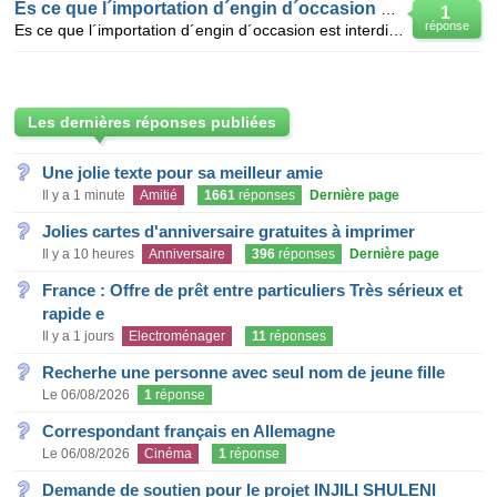
Es ce que l´importation d´engin d´occasion est int
1
réponse
Es ce que l´importation d´engin d´occasion est interdite sur tout le territoire Algerien
Les dernières réponses publiées
Une jolie texte pour sa meilleur amie
Il y a 1 minute
Amitié
1661
réponses
Dernière page
Jolies cartes d'anniversaire gratuites à imprimer
Il y a 10 heures
Anniversaire
396
réponses
Dernière page
France : Offre de prêt entre particuliers Très sérieux et
rapide e
Il y a 1 jours
Electroménager
11
réponses
Recherhe une personne avec seul nom de jeune fille
Le 06/08/2026
1
réponse
Correspondant français en Allemagne
Le 06/08/2026
Cinéma
1
réponse
Demande de soutien pour le projet INJILI SHULENI