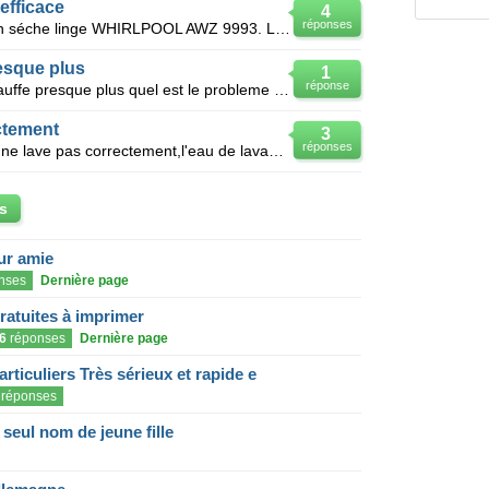
efficace
4
réponses
Bonjour, j'ai un problème avec mon séche linge WHIRLPOOL AWZ 9993. Le séche linge chauffe les prem
esque plus
1
réponse
Lave linge de marque miele ne chauffe presque plus quel est le probleme sonde ou resistance ?
ctement
3
réponses
Mon lave linge de marque pro line ne lave pas correctement,l'eau de lavage ne chauffe pas,la résista
s
eur amie
nses
Dernière page
gratuites à imprimer
6
réponses
Dernière page
articuliers Très sérieux et rapide e
réponses
eul nom de jeune fille