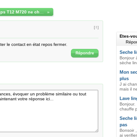
lave-linge philips T12 M720 ne chauffe plus à 40°
»
[ ! ]
Etes-vo
Répon
er le contact en état repos fermer.
Seche l
Répondre
Bonjour 
sèche li
Mon sec
plus
J ai chan
mais il n
Lave lin
Bonjour.
chauffe pl
Seche l
pas
Bonsoir ,
ai verifier