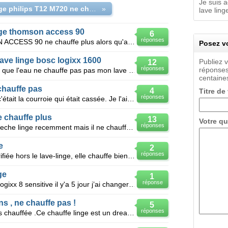
Je suis 
lave-linge philips T12 M720 ne chauffe plus à 40°
»
lave ling
nge thomson access 90
6
réponses
Bonjour, Mon lave linge THOMSON ACCESS 90 ne chauffe plus alors qu'apres avoir teste la resistance
Posez vo
ave linge bosc logixx 1600
Publiez 
12
réponses
réponses
Bonjour ; Je viens de m'aperçevoir que l'eau ne chauffe pas pas mon lave linge. Je l'ai démonté ma
centaines
chauffe pas
4
Titre de
réponses
Mon sèche linge ne tournait plus, c'était la courroie qui était cassée. Je l'ai changée nickel, par
e chauffe plus
13
Votre qu
réponses
J'ai change le resistance de mon seche linge recemment mais il ne chauffe toujours pas. du moins, en
e
2
réponses
La résistance est OK (testée et vérifiée hors le lave-linge, elle chauffe bien), le programme se fa
ge
1
réponse
Bonjour sur mon lave linge Bosch logixx 8 sensitive il y'a 5 jour j’ai changer la résistance de
s , ne chauffe pas !
5
réponses
L' eau de mon lave linge n' est plus chauffée .Ce chauffe linge est un dreamspace de wirlpool. Aucun