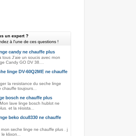
us un expert ?
dez à l'une de ces questions !
inge candy ne chauffe plus
à tous J’aie un soucis avec mon
nge Candy GO DV 38....
he linge DV-60Q2ME ne chauffe
ger la resistance du seche linge
e chauffe toujours...
ge bosch ne chauffe plus
 Mon lave linge bosch hublot ne
us. et la résista...
inge beko dcu8330 ne chauffe
 mon seche linge ne chauffe plus . j
 le klixon...