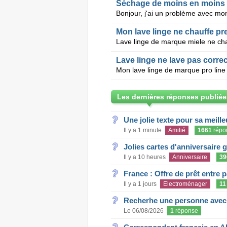
Séchage de moins en moins 
Mon lave linge ne chauffe pr
Lave linge ne lave pas corre
Les dernières réponses publiée
Une jolie texte pour sa meill
Il y a 1 minute
Amitié
1661
répo
Jolies cartes d'anniversaire 
Il y a 10 heures
Anniversaire
39
France : Offre de prêt entre p
Il y a 1 jours
Electroménager
11
Recherhe une personne avec s
Le 06/08/2026
1
réponse