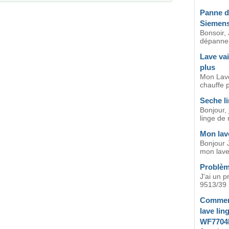
Panne de
Siemens
Bonsoir,
dépanner 
Lave vai
plus
Mon Lave
chauffe p
Seche li
Bonjour,
linge de 
Mon lave
Bonjour J
mon lave
Problèm
J'ai un p
9513/39 ,
Comment
lave li
WF770