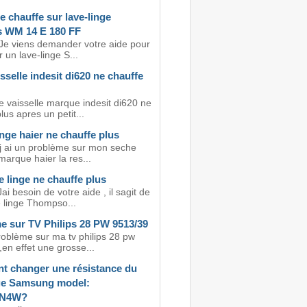
 chauffe sur lave-linge
 WM 14 E 180 FF
 Je viens demander votre aide pour
un lave-linge S...
sselle indesit di620 ne chauffe
 vaisselle marque indesit di620 ne
lus apres un petit...
nge haier ne chauffe plus
 j ai un problème sur mon seche
marque haier la res...
 linge ne chauffe plus
ai besoin de votre aide , il sagit de
 linge Thompso...
e sur TV Philips 28 PW 9513/39
roblème sur ma tv philips 28 pw
en effet une grosse...
 changer une résistance du
nge Samsung model:
4N4W?