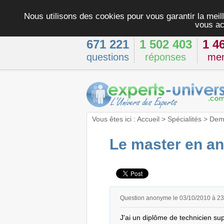
Nous utilisons des cookies pour vous garantir la meill
vous ac
671 221
1 502 403
1 4
questions
réponses
me
Vous êtes ici :
Accueil
>
Spécialités
>
Dema
Le master en an
Question anonyme le 03/10/2010 à 2
J'ai un diplôme de technicien sup