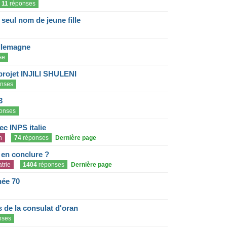
11
réponses
eul nom de jeune fille
llemagne
se
projet INJILI SHULENI
nses
3
onses
c INPS italie
n
74
réponses
Dernière page
e en conclure ?
trie
1404
réponses
Dernière page
née 70
de la consulat d'oran
nses