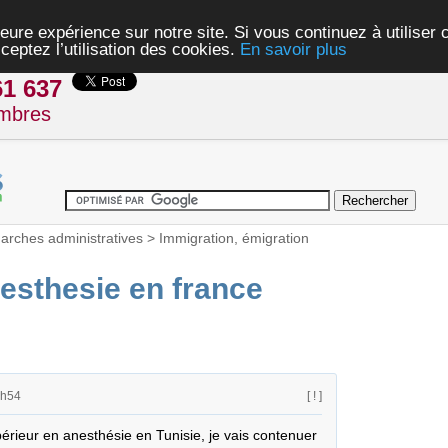
eure expérience sur notre site. Si vous continuez à utiliser
ceptez l’utilisation des cookies.
En savoir plus
61 637
mbres
rches administratives
>
Immigration, émigration
esthesie en france
3h54
[ ! ]
érieur en anesthésie en Tunisie, je vais contenuer 