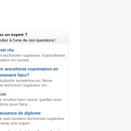
us un expert ?
dez à l'une de ces questions !
sie réa
n technicien supérieur d'anesthésie
ation en tunisie...
en anesthesie reanimation en
comment faire?
étudiante tunisiénne,en 3éme
e technicen supérieur en...
sie
e voudrai bien savoir quelles sont
tions pour faire...
issence de diplome
e suis tunisien technicien superieur
esie une experi...