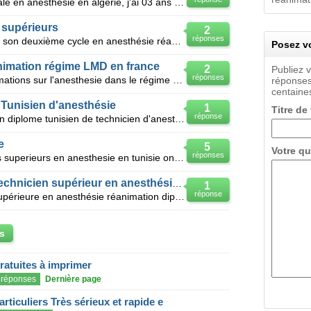
J'ai un diplôme d'auxiliaire medcicale en anesthésie en algerie, j'ai 03 ans d'expérience. Je souhai
 supérieurs
2
réponses
En France on peut trouver où faire son deuxième cycle en anesthésie réanimation si on est technicien
Posez vo
nimation régime LMD en france
2
Publiez 
réponses
Bjr, svp je voudrais avoir des informations sur l'anesthesie dans le régime LMD ,j'ai pris ma licenc
réponses
centaines
Tunisien d'anesthésie
1
Titre de
réponse
Bonjour, je suis Tunisienne et j'ai un diplome tunisien de technicien d'anesthésie et réanimation, j
e
5
Votre qu
réponses
Je voulais savoir si les techneciens superieurs en anesthesie en tunisie ont le droit de travailler
Équivalence du diplôme de technicien supérieur en anesthésie réanimati
1
réponse
Bonjour,je suis une technicienne supérieure en anesthésie réanimation diplômé en tunisie en juin 20
s
gratuites à imprimer
réponses
Dernière page
articuliers Très sérieux et rapide e