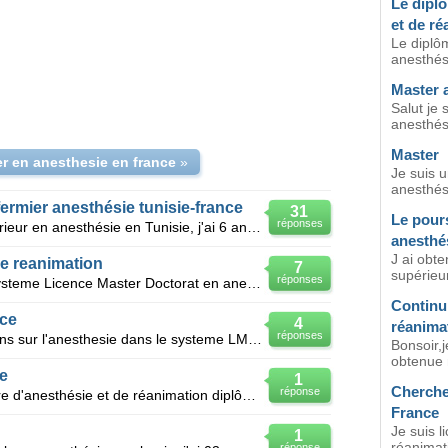
Le dipl
et de ré
Le diplôm
anesthési
Master a
Salut je 
anesthési
Master
er en anesthesie en france
»
Je suis u
anesthési
ermier anesthésie tunisie-france
31
Le pours
réponses
J'ai un diplôme de technicien supérieur en anesthésie en Tunisie, j'ai 6 ans d'expérience en tant qu
anesthé
J ai obt
e reanimation
7
supérieur
réponses
J aimerais faire la contunuite de systeme Licence Master Doctorat en anesthesie reanimation car je
Continu
nce
4
réanima
réponses
Bjr,je voudrais avoir des informations sur l'anesthesie dans le systeme LMD ,j'ai pris ma licence en
Bonsoir,j
obtenue m
e
1
Cherche
réponse
Je suis une technicienne supérieure d'anesthésie et de réanimation diplômée en 2016 je voudrais ter
France
Je suis l
1
réanimati
réponse