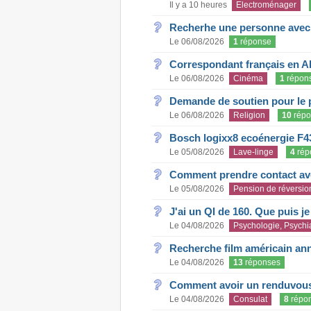
Il y a 10 heures
Electroménager
Recherhe une personne avec s
Le 06/08/2026
1
réponse
Correspondant français en A
Le 06/08/2026
Cinéma
1
répon
Demande de soutien pour le 
Le 06/08/2026
Religion
10
répo
Bosch logixx8 ecoénergie F4
Le 05/08/2026
Lave-linge
4
rép
Comment prendre contact ave
Le 05/08/2026
Pension de réversio
J'ai un QI de 160. Que puis j
Le 04/08/2026
Psychologie, Psychia
Recherche film américain an
Le 04/08/2026
13
réponses
Comment avoir un renduvous 
Le 04/08/2026
Consulat
8
répo