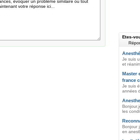
Etes-vo
Répon
Anesthé
Je suis u
et réanim
Master 
france 
Je suis 
années d
Anesthe
Bonjour,j
les condi
Reconna
Bonjour j
en anesth