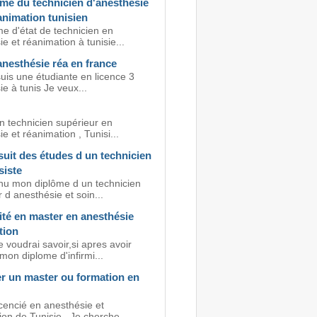
ôme du technicien d'anesthesie
animation tunisien
e d'état de technicien en
e et réanimation à tunisie...
nesthésie réa en france
suis une étudiante en licence 3
e à tunis Je veux...
n technicien supérieur en
e et réanimation , Tunisi...
uit des études d un technicien
siste
enu mon diplôme d un technicien
 d anesthésie et soin...
ité en master en anesthésie
tion
e voudrai savoir,si apres avoir
on diplome d'infirmi...
r un master ou formation en
icencié en anesthésie et
on de Tunisie . Je cherche...