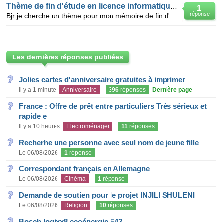
Thème de fin d'étude en licence informatique et ré
1
réponse
Bjr je cherche un thème pour mon mémoire de fin d'étude en informatique et réseau aidez moi svp
Les dernières réponses publiées
Jolies cartes d'anniversaire gratuites à imprimer
Il y a 1 minute
Anniversaire
396
réponses
Dernière page
France : Offre de prêt entre particuliers Très sérieux et
rapide e
Il y a 10 heures
Electroménager
11
réponses
Recherhe une personne avec seul nom de jeune fille
Le 06/08/2026
1
réponse
Correspondant français en Allemagne
Le 06/08/2026
Cinéma
1
réponse
Demande de soutien pour le projet INJILI SHULENI
Le 06/08/2026
Religion
10
réponses
Bosch logixx8 ecoénergie F43