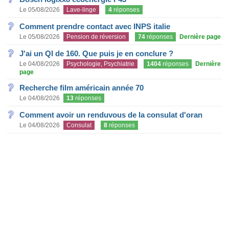
Le 05/08/2026
Lave-linge
4
réponses
Comment prendre contact avec INPS italie
Le 05/08/2026
Pension de réversion
74
réponses
Dernière page
J'ai un QI de 160. Que puis je en conclure ?
Le 04/08/2026
Psychologie, Psychiatrie
1404
réponses
Dernière
page
Recherche film américain année 70
Le 04/08/2026
13
réponses
Comment avoir un renduvous de la consulat d'oran
Le 04/08/2026
Consulat
8
réponses