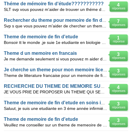
Théme de mémoire fin d'étude???????????
4
réponses
SLT svp vous pouvez m'aider de trouver un théme de mémoire de fin d'etude en licence français soit l
Rechercher du theme pour memoire de fin detude
7
réponses
Svp s que vous pouvez m'aider de chercher un theme pour memoire de fin d'etude licence en litteratur
Theme de memoire de fin d'etude
1
réponse
Bonsoir tt le monde ,je suie 1e etudiante en biologie 5eme année option control de qualité je cherc
Theme d un memoire en francais
3
réponses
Je me demande seulement si vous pouvez m aider de trouver un theme de memoire de fin d etude spéci
Je cherche un theme pour mon memoire licence
3
réponses
Theme de litterature francaise pour un memoire de fin d'etude
RECHERCHE DU THEME DE MEMOIRE SUR LA LITTERATURE
4
réponses
JE VOUS PRIE DE PROPOSER UN THEME QUI SERAIT LE PROJET D UNE MEMOIRE DE FIN D ETUDE UNIVERSITAIRE CE
Theme de memoire de fin d'etude en soins infirmiér
3
réponses
Saluut, je suis une etudiante en 3 éme année infirmiére SVP vous pouvez m'aider de chercher un theme
Theme de memoire de fin d'etude
3
réponses
Veuillez me conseiller sur un theme de memeoire de fin d'etude je suis etudiante ingenieur d'affaire