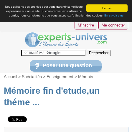
Nous utilisons des cookies pour vous garantir la meilleure
Fermer
expérience sur notre site. Si vous continuez à utiliser ce
dernier, nous considérons que vous acceptez l’utilisation des cookies.
En savoir plus
M'inscrire
Me connecter
Poser une question
Accueil
>
Spécialités
>
Enseignement
>
Mémoire
Mémoire fin d'etude,un
théme ...