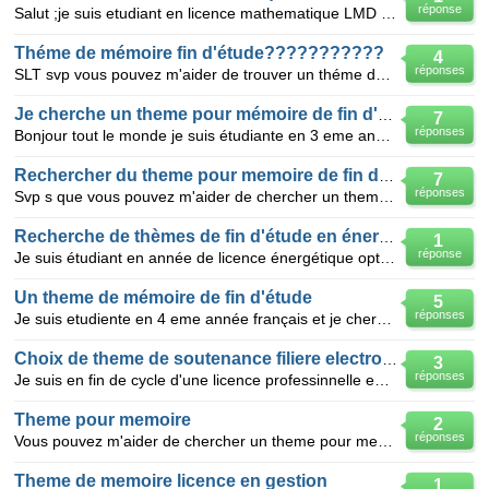
réponse
Salut ;je suis etudiant en licence mathematique LMD fin de cycle et je voulais bien que vous m'aide
Théme de mémoire fin d'étude???????????
4
réponses
SLT svp vous pouvez m'aider de trouver un théme de mémoire de fin d'etude en licence français soit l
Je cherche un theme pour mémoire de fin d'étude
7
réponses
Bonjour tout le monde je suis étudiante en 3 eme année licence français université de sidi bel abbes
Rechercher du theme pour memoire de fin detude
7
réponses
Svp s que vous pouvez m'aider de chercher un theme pour memoire de fin d'etude licence en litteratur
Recherche de thèmes de fin d'étude en énergétik
1
réponse
Je suis étudiant en année de licence énergétique option énergies renouvelales aider moi à trouver u
Un theme de mémoire de fin d'étude
5
réponses
Je suis etudiente en 4 eme année français et je cherche un theme de memoire dans la didactique ou b
Choix de theme de soutenance filiere electromecanique
3
réponses
Je suis en fin de cycle d'une licence professinnelle en electrotemevanique. j'ai de l'embarras a m c
Theme pour memoire
2
réponses
Vous pouvez m'aider de chercher un theme pour memoire de fin d'etude licence en marketing
Theme de memoire licence en gestion
1