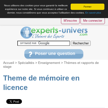
Nous utilisons des cookies pour vous garantir la meilleure
Fermer
expérience sur notre site. Si vous continuez à utiliser ce
dernier, nous considérons que vous acceptez l’utilisation des cookies.
En savoir plus
M'inscrire
Me connecter
Poser une question
Accueil
>
Spécialités
>
Enseignement
>
Thèmes et rapports de
stage
Theme de mémoire en
licence