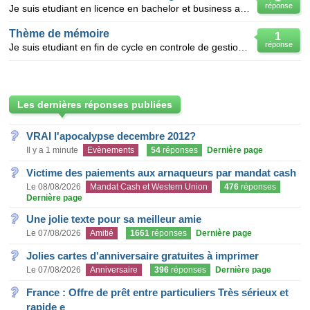
réponse
Je suis etudiant en licence en bachelor et business administration a l'ism de zig je cherche un them
Thème de mémoire
1
réponse
Je suis etudiant en fin de cycle en controle de gestion et audit 4 ème année et je veux avoir un thè
Les dernières réponses publiées
VRAI l'apocalypse decembre 2012?
Il y a 1 minute
Evènements
54
réponses
Dernière page
Victime des paiements aux arnaqueurs par mandat cash
Le 08/08/2026
Mandat Cash et Western Union
476
réponses
Dernière page
Une jolie texte pour sa meilleur amie
Le 07/08/2026
Amitié
1661
réponses
Dernière page
Jolies cartes d'anniversaire gratuites à imprimer
Le 07/08/2026
Anniversaire
396
réponses
Dernière page
France : Offre de prêt entre particuliers Très sérieux et
rapide e