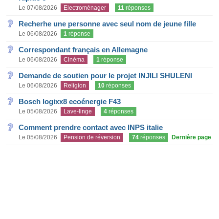
Le 07/08/2026
Electroménager
11
réponses
Recherhe une personne avec seul nom de jeune fille
Le 06/08/2026
1
réponse
Correspondant français en Allemagne
Le 06/08/2026
Cinéma
1
réponse
Demande de soutien pour le projet INJILI SHULENI
Le 06/08/2026
Religion
10
réponses
Bosch logixx8 ecoénergie F43
Le 05/08/2026
Lave-linge
4
réponses
Comment prendre contact avec INPS italie
Le 05/08/2026
Pension de réversion
74
réponses
Dernière page