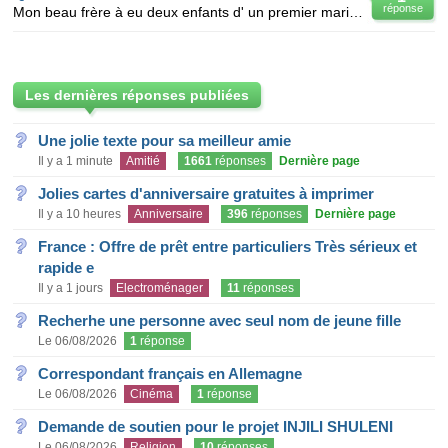
réponse
Mon beau frère à eu deux enfants d' un premier mariage. Sa seconde femme à également eu deux enfants
Les dernières réponses publiées
Une jolie texte pour sa meilleur amie
Il y a 1 minute
Amitié
1661
réponses
Dernière page
Jolies cartes d'anniversaire gratuites à imprimer
Il y a 10 heures
Anniversaire
396
réponses
Dernière page
France : Offre de prêt entre particuliers Très sérieux et
rapide e
Il y a 1 jours
Electroménager
11
réponses
Recherhe une personne avec seul nom de jeune fille
Le 06/08/2026
1
réponse
Correspondant français en Allemagne
Le 06/08/2026
Cinéma
1
réponse
Demande de soutien pour le projet INJILI SHULENI
Le 06/08/2026
Religion
10
réponses