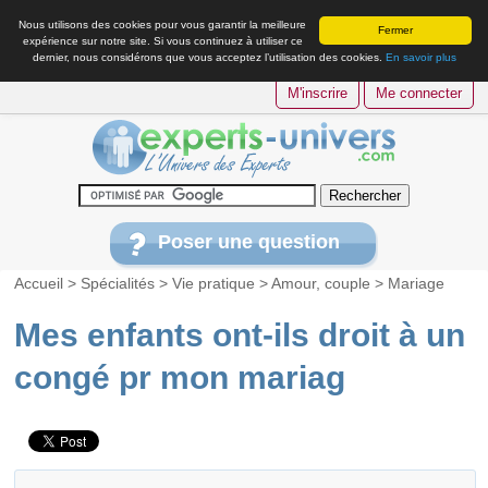
Nous utilisons des cookies pour vous garantir la meilleure
Fermer
expérience sur notre site. Si vous continuez à utiliser ce
dernier, nous considérons que vous acceptez l’utilisation des cookies.
En savoir plus
M'inscrire
Me connecter
Poser une question
Accueil
>
Spécialités
>
Vie pratique
>
Amour, couple
>
Mariage
Mes enfants ont-ils droit à un
congé pr mon mariag