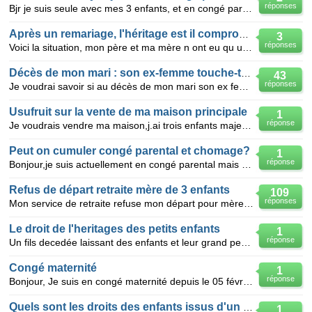
réponses
Bjr je suis seule avec mes 3 enfants, et en congé parental depuis le 16 octobre 2012, je voulais sav
Après un remariage, l'héritage est il compromis ?
3
réponses
Voici la situation, mon père et ma mère n ont eu qu un enfant (moi, 30ans). Mon père s'est remarié l
Décès de mon mari : son ex-femme touche-t-elle sa retraite ?
43
réponses
Je voudrai savoir si au décès de mon mari son ex femme non remarié mais pacsé a t elle le droit
Usufruit sur la vente de ma maison principale
1
réponse
Je voudrais vendre ma maison,j.ai trois enfants majeurs mon épouse est décédée et me réclame en plus
Peut on cumuler congé parental et chomage?
1
réponse
Bonjour,je suis actuellement en congé parental mais a mi temps,et ce depuis meme pas un an j ai deux
Refus de départ retraite mère de 3 enfants
109
réponses
Mon service de retraite refuse mon départ pour mère de 3 enfants car d' après la loi de 2003 j'aurai
Le droit de l'heritages des petits enfants
1
réponse
Un fils decedée laissant des enfants et leur grand pere est tjrs vivant je voudrait savoir si les pe
Congé maternité
1
réponse
Bonjour, Je suis en congé maternité depuis le 05 février et la sécurité sociale m'a dit que je n'a
Quels sont les droits des enfants issus d'un premier mariage
1