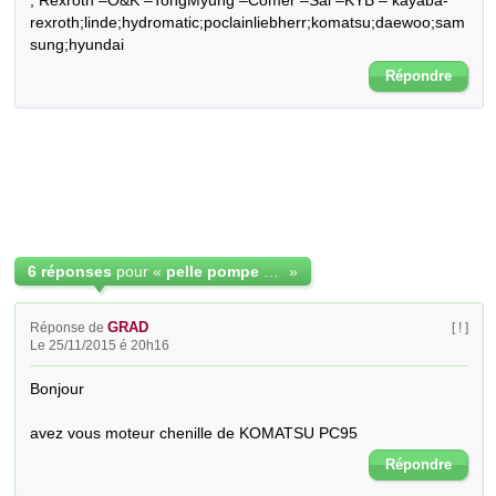
; Rexroth –O&K –TongMyung –Comer –Sai –KYB – kayaba-
rexroth;linde;hydromatic;poclainliebherr;komatsu;daewoo;sam
sung;hyundai
Répondre
6 réponses
pour «
pelle pompe motoreducteur moteur chenille rotation translation
»
GRAD
Réponse de
[ ! ]
Le 25/11/2015 é 20h16
Bonjour

avez vous moteur chenille de KOMATSU PC95
Répondre