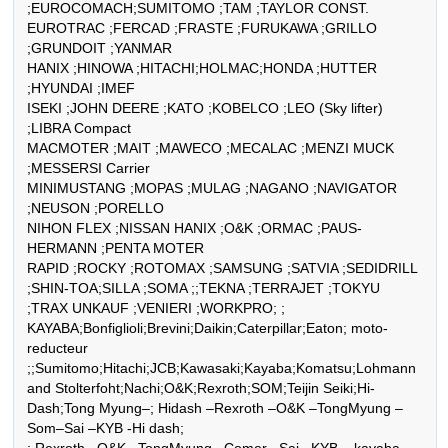
;EUROCOMACH;SUMITOMO ;TAM ;TAYLOR CONST. 

EUROTRAC ;FERCAD ;FRASTE ;FURUKAWA ;GRILLO 
;GRUNDOIT ;YANMAR

HANIX ;HINOWA ;HITACHI;HOLMAC;HONDA ;HUTTER 
;HYUNDAI ;IMEF

ISEKI ;JOHN DEERE ;KATO ;KOBELCO ;LEO (Sky lifter) 
;LIBRA Compact

MACMOTER ;MAIT ;MAWECO ;MECALAC ;MENZI MUCK 
;MESSERSI Carrier

MINIMUSTANG ;MOPAS ;MULAG ;NAGANO ;NAVIGATOR 
;NEUSON ;PORELLO

NIHON FLEX ;NISSAN HANIX ;O&K ;ORMAC ;PAUS-
HERMANN ;PENTA MOTER  

RAPID ;ROCKY ;ROTOMAX ;SAMSUNG ;SATVIA ;SEDIDRILL 
;SHIN-TOA;SILLA ;SOMA ;;TEKNA ;TERRAJET ;TOKYU 
;TRAX UNKAUF ;VENIERI ;WORKPRO; ; 
KAYABA;Bonfiglioli;Brevini;Daikin;Caterpillar;Eaton; moto- 
reducteur 

;;Sumitomo;Hitachi;JCB;Kawasaki;Kayaba;Komatsu;Lohmann 
and Stolterfoht;Nachi;O&K;Rexroth;SOM;Teijin Seiki;Hi-
Dash;Tong Myung–; Hidash –Rexroth –O&K –TongMyung –
Som–Sai –KYB -Hi dash;
