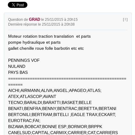
GRAD
Question de
le 25/11/2015 à 20h15
[ ! ]
Dernière réponse le 25/11/2015 à 20h38
Moteur rotation traction translation  et parts 

pompe hydraulique et parts 

gallet chenille roue folle barbotin etc etc

PENNINGS VOF

NULAND

PAYS BAS

=================================================
======

AICHI;AIRMANN;ALIVA;ANGEL;APAGEO;ATLAS;

ATEX;ATLASCOP;AVANT 
TECNO;BARALDI;BARATTI;BASKET;BELLE

BENATI;BENFRA;BENNY;BENTRAC;BERETTA;BERTANI

BERTONILI;BERTRAM;BITELLI ;EAGLE TRAX;ECKART; 
EUROTRAC;FAI;

BIZAWA;BOBCAT;BONNE ESP.;BORMOR;BRPPK

CANELSUD;CAPITAL;CARMIX;CARRIER;CAT;CARRIERS
