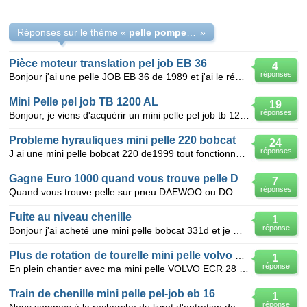
Réponses sur le thème «
pelle pompe motoreducteur moteur chenille rotation translation
»
Pièce moteur translation pel job EB 36
4
réponses
Bonjour j'ai une pelle JOB EB 36 de 1989 et j'ai le réducteur du moteur hydraulique de rotation de
Mini Pelle pel job TB 1200 AL
19
réponses
Bonjour, je viens d'acquérir un mini pelle pel job tb 1200 al et je cherche le manuel d'utilisat
Probleme hyrauliques mini pelle 220 bobcat
24
réponses
J ai une mini pelle bobcat 220 de1999 tout fonctionne mais au ralenti et pas de force déjà changer
Gagne Euro 1000 quand vous trouve pelle DAEWOO DOOSAN
7
réponses
Quand vous trouve pelle sur pneu DAEWOO ou DOOSAN (toute condition ) modelle 130W ou 140W ou 160
Fuite au niveau chenille
1
réponse
Bonjour j'ai acheté une mini pelle bobcat 331d et je me suis appercu d'une fuite d'huile au niveau d
Plus de rotation de tourelle mini pelle volvo ecr 28/2011
1
réponse
En plein chantier avec ma mini pelle VOLVO ECR 28 en tournant à droite à laide de la tourelle, je n
Train de chenille mini pelle pel-job eb 16
1
réponse