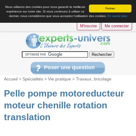
Nous utilisons des cookies pour vous garantir la meilleure
Fermer
expérience sur notre site. Si vous continuez à utiliser ce
dernier, nous considérons que vous acceptez l’utilisation des cookies.
En savoir plus
M'inscrire
Me connecter
Poser une question
Accueil
>
Spécialités
>
Vie pratique
>
Travaux, bricolage
Pelle pompe motoreducteur
moteur chenille rotation
translation