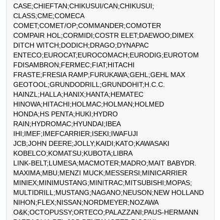
CASE;CHIEFTAN;CHIKUSUI/CAN;CHIKUSUI; 
CLASS;CME;COMECA

COMET;COMET/OP;COMMANDER;COMOTER

COMPAIR HOL;CORMIDI;COSTR ELET;DAEWOO;DIMEX

DITCH WITCH;DODICH;DRAGO;DYNAPAC

ENTECO;EUROCAT;EUROCOMACH;EURODIG;EUROTOM

FDISAMBRON;FERMEC;FIAT;HITACHI

FRASTE;FRESIA RAMP;FURUKAWA;GEHL;GEHL MAX

GEOTOOL;GRUNDODRILL;GRUNDOHIT;H.C.C.

HAINZL;HALLA;HANIX;HANTA;HEMATEC

HINOWA;HITACHI;HOLMAC;HOLMAN;HOLMED

HONDA;HS PENTA;HUKI;HYDRO 
RAIN;HYDROMAC;HYUNDAI;IBEA

IHI;IMEF;IMEFCARRIER;ISEKI;IWAFUJI

JCB;JOHN DEERE;JOLLY;KAIDI;KATO;KAWASAKI

KOBELCO;KOMATSU;KUBOTA;LIBRA

LINK-BELT;LUMESA;MACMOTER;MADRO;MAIT BABYDR.

MAXIMA;MBU;MENZI MUCK;MESSERSI;MINICARRIER

MINIEX;MINIMUSTANG;MINITRAC;MITSUBISHI;MOPAS;

MULTIDRILL;MUSTANG;NAGANO;NEUSON;NEW HOLLAND

NIHON;FLEX;NISSAN;NORDMEYER;NOZAWA

O&K;OCTOPUSSY;ORTECO;PALAZZANI;PAUS-HERMANN
