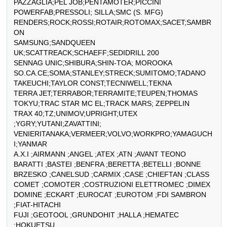
PAZZAGLIA;PEL JOB;PENTAMOTER;PICCINI

POWERFAB;PRESSOLI; SILLA;SMC (S. MFG)

RENDERS;ROCK;ROSSI;ROTAIR;ROTOMAX;SACET;SAMBR
ON

SAMSUNG;SANDQUEEN 
UK;SCATTREACK;SCHAEFF;SEDIDRILL 200

SENNAG UNIC;SHIBURA;SHIN-TOA; MOROOKA

SO.CA.CE;SOMA;STANLEY;STRECK;SUMITOMO;TADANO

TAKEUCHI;TAYLOR CONST;TECNIWELL;TEKNA

TERRA JET;TERRABOR;TERRAMITE;TEUPEN;THOMAS

TOKYU;TRAC STAR MC EL;TRACK MARS; ZEPPELIN

TRAX 40;TZ;UNIMOV;UPRIGHT;UTEX 
;YGRY;YUTANI;ZAVATTINI;

VENIERITANAKA;VERMEER;VOLVO;WORKPRO;YAMAGUCH
I;YANMAR

A.X.I ;AIRMANN ;ANGEL ;ATEX ;ATN ;AVANT TEONO

BARATTI ;BASTEI ;BENFRA ;BERETTA ;BETELLI ;BONNE

BRZESKO ;CANELSUD ;CARMIX ;CASE ;CHIEFTAN ;CLASS

COMET ;COMOTER ;COSTRUZIONI ELETTROMEC ;DIMEX

DOMINE ;ECKART ;EUROCAT ;EUROTOM ;FDI SAMBRON 
;FIAT-HITACHI

FUJI ;GEOTOOL ;GRUNDOHIT ;HALLA ;HEMATEC 
;HOKUETSU
