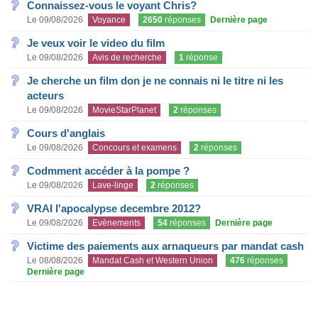
Connaissez-vous le voyant Chris?
Le 09/08/2026
Voyance
2650
réponses
Dernière page
Je veux voir le video du film
Le 09/08/2026
Avis de recherche
1
réponse
Je cherche un film don je ne connais ni le titre ni les
acteurs
Le 09/08/2026
MovieStarPlanet
2
réponses
Cours d'anglais
Le 09/08/2026
Concours et examens
2
réponses
Codmment accéder à la pompe ?
Le 09/08/2026
Lave-linge
2
réponses
VRAI l'apocalypse decembre 2012?
Le 09/08/2026
Evènements
54
réponses
Dernière page
Victime des paiements aux arnaqueurs par mandat cash
Le 08/08/2026
Mandat Cash et Western Union
476
réponses
Dernière page