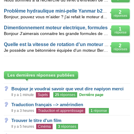
Nous sommes à la recherche du livret d'entretien de notre mini pelle et de pièce d'occasion pour not
Problème hydraulique mini-pelle Yanmar b27 2
2
réponses
Bonjour, pouvez vous m'aider ? j'ai refait le moteur de ma mini-pelle Yanmar b27 2 et après remonta
Dimentionnement moteur electrique, formules
1
réponse
Bonjour J'aimerais connaitre les grande formules de dimentionnement d'un moteur electrique. Notam
Quelle est la vitesse de rotation d'un moteur Bernard Type 39 B
2
réponses
Je possède une bétonnière équipée d'un moteur Bernard 39 B. Je désire monter un moteur électrique en
Les dernières réponses publiées
Boujour je voudrai savoir que veut dire napiyon merci
Il y a 1 minute
Sujets
25
réponses
Dernière page
Traduction français --> amérindien
Il y a 3 heures
Traduction et apprentissage
1
réponse
Trouver le titre d'un film
Il y a 5 heures
Cinéma
3
réponses