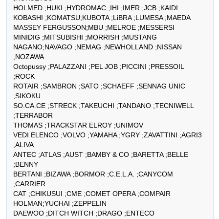
HOLMED ;HUKI ;HYDROMAC ;IHI ;IMER ;JCB ;KAIDI

KOBASHI ;KOMATSU;KUBOTA ;LiBRA ;LUMESA ;MAEDA

MASSEY FERGUSSON;MBU ;MELROE ;MESSERSI

MINIDIG ;MITSUBISHI ;MORRISH ;MUSTANG

NAGANO;NAVAGO ;NEMAG ;NEWHOLLAND ;NISSAN 
;NOZAWA

Octopussy ;PALAZZANI ;PEL JOB ;PICCINI ;PRESSOIL 
;ROCK

ROTAIR ;SAMBRON ;SATO ;SCHAEFF ;SENNAG UNIC 
;SIKOKU

SO.CA.CE ;STRECK ;TAKEUCHI ;TANDANO ;TECNIWELL 
;TERRABOR

THOMAS ;TRACKSTAR ELROY ;UNIMOV

VEDI ELENCO ;VOLVO ;YAMAHA ;YGRY ;ZAVATTINI ;AGRI3 
;ALIVA

ANTEC ;ATLAS ;AUST ;BAMBY & CO ;BARETTA ;BELLE 
;BENNY

BERTANI ;BIZAWA ;BORMOR ;C.E.L.A. ;CANYCOM 
;CARRIER

CAT ;CHIKUSUI ;CME ;COMET OPERA ;COMPAIR 
HOLMAN;YUCHAI ;ZEPPELIN 

DAEWOO ;DITCH WITCH ;DRAGO ;ENTECO 